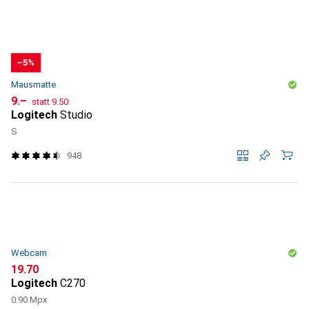
−5%
Mausmatte
CHF
CHF
9.–
statt
9.50
Logitech
Studio
S
948
Webcam
CHF
19.70
Logitech
C270
0.90 Mpx