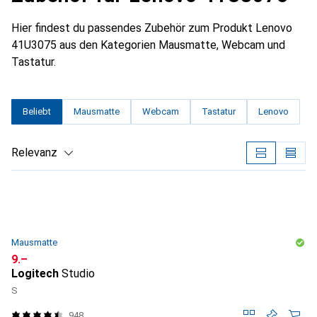
Hier findest du passendes Zubehör zum Produkt Lenovo
41U3075 aus den Kategorien Mausmatte, Webcam und
Tastatur.
Beliebt
Mausmatte
Webcam
Tastatur
Lenovo
Relevanz
Produktliste
Mausmatte
CHF
9.–
Logitech
Studio
S
948