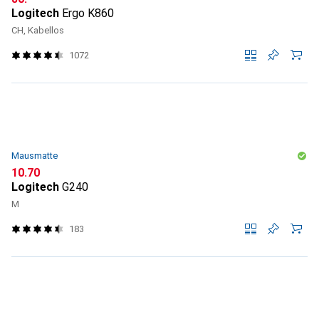
Logitech
Ergo K860
CH, Kabellos
1072
Mausmatte
CHF
10.70
Logitech
G240
M
183