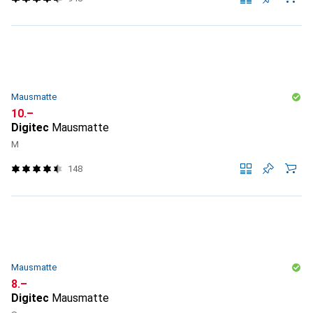
Mausmatte
CHF
10.–
Digitec
Mausmatte
M
148
Mausmatte
CHF
8.–
Digitec
Mausmatte