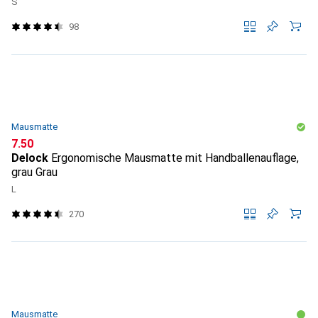
S
98
Mausmatte
CHF
7.50
Delock
Ergonomische Mausmatte mit Handballenauflage,
grau Grau
L
270
Mausmatte