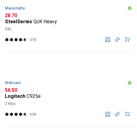
Mausmatte
CHF
28.70
SteelSeries
QcK Heavy
XXL
518
Webcam
CHF
56.50
Logitech
C925e
2 Mpx
638