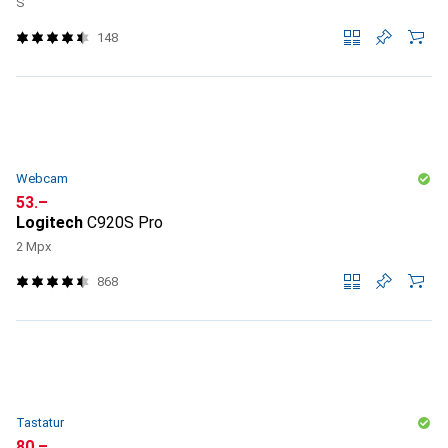
S
148
Webcam
CHF
53.–
Logitech
C920S Pro
2 Mpx
868
Tastatur
CHF
80.–