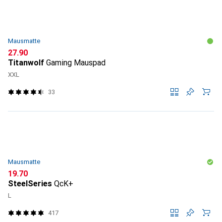
Mausmatte
CHF
27.90
Titanwolf
Gaming Mauspad
XXL
33
Mausmatte
CHF
19.70
SteelSeries
QcK+
L
417