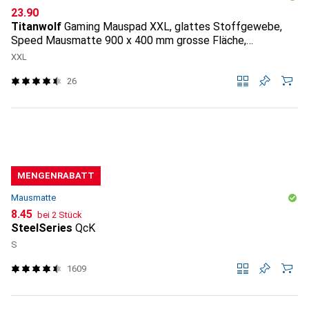
CHF
23.90
Titanwolf
Gaming Mauspad XXL, glattes Stoffgewebe,
Speed Mausmatte 900 x 400 mm grosse Fläche,
Topography
XXL
26
MENGENRABATT
Mausmatte
CHF
8.45
bei 2 Stück
SteelSeries
QcK
S
1609