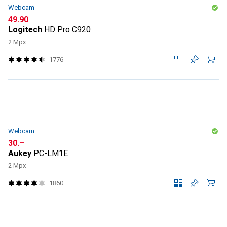
Webcam
CHF
49.90
Logitech
HD Pro C920
2 Mpx
1776
Webcam
CHF
30.–
Aukey
PC-LM1E
2 Mpx
1860