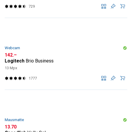
729
Webcam
CHF
142.–
Logitech
Brio Business
13 Mpx
1777
Mausmatte
CHF
13.70