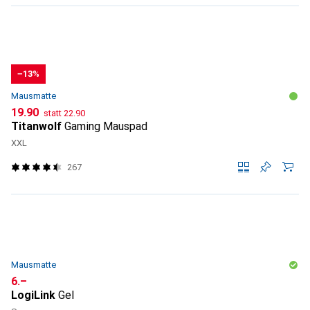
−13%
Mausmatte
CHF
CHF
19.90
statt
22.90
Titanwolf
Gaming Mauspad
XXL
267
Mausmatte
CHF
6.–
LogiLink
Gel