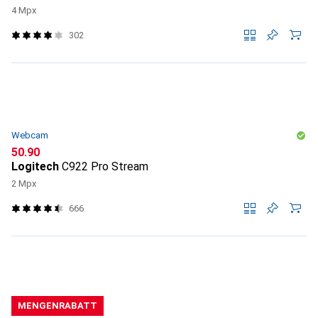
4 Mpx
302
Webcam
CHF
50.90
Logitech
C922 Pro Stream
2 Mpx
666
MENGENRABATT