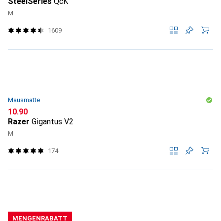
SteelSeries
QcK
M
1609
Mausmatte
CHF
10.90
Razer
Gigantus V2
M
174
MENGENRABATT