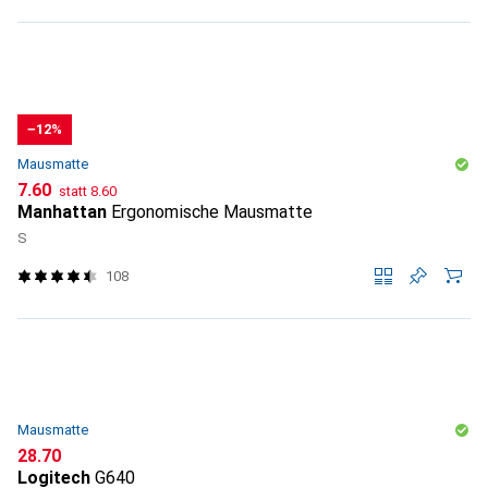
−12%
Mausmatte
CHF
CHF
7.60
statt
8.60
Manhattan
Ergonomische Mausmatte
S
108
Mausmatte
CHF
28.70
Logitech
G640