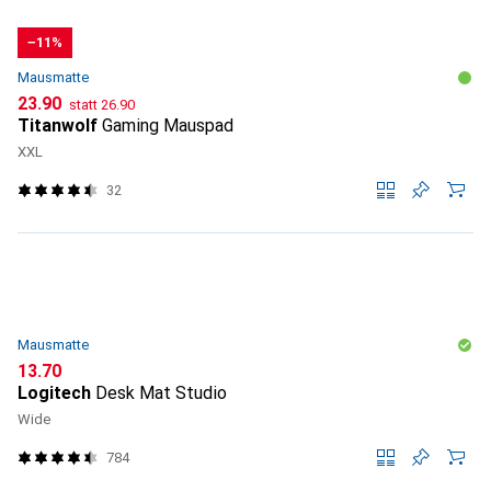
−11%
Mausmatte
CHF
CHF
23.90
statt
26.90
Titanwolf
Gaming Mauspad
XXL
32
Mausmatte
CHF
13.70
Logitech
Desk Mat Studio
Wide
784