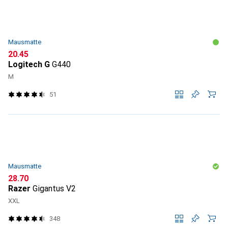
Mausmatte
CHF
20.45
Logitech G
G440
M
51
Mausmatte
CHF
28.70
Razer
Gigantus V2
XXL
348