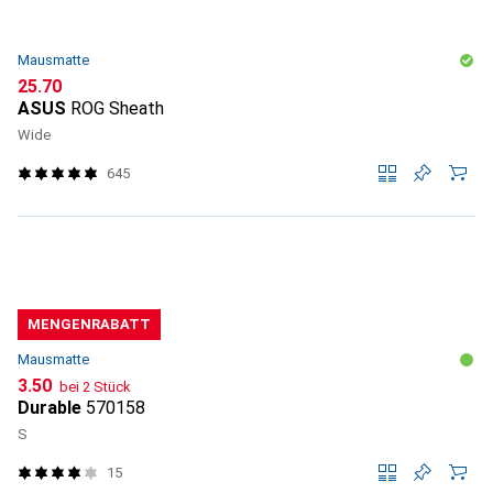
Mausmatte
CHF
25.70
ASUS
ROG Sheath
Wide
645
MENGENRABATT
Mausmatte
CHF
3.50
bei 2 Stück
Durable
570158
S
15