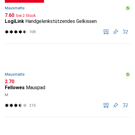
Mausmatte
CHF
7.60
bei 2 Stück
LogiLink
Handgelenkstützendes Gelkissen
109
Mausmatte
CHF
2.70
Fellowes
Mauspad
M
215