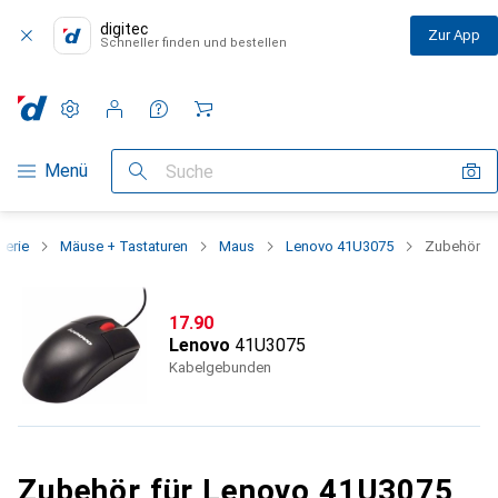
digitec
Zur App
Schneller finden und bestellen
Einstellungen
Kundenkonto
Vergleichslisten
Merklisten
Warenkorb
Navigation nach Kategorien
Menü
Suche
herie
Mäuse + Tastaturen
Maus
Lenovo 41U3075
Zubehör
CHF
17.90
Lenovo
41U3075
Kabelgebunden
Zubehör für Lenovo 41U3075