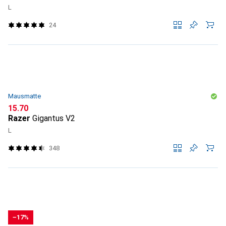
L
24
Mausmatte
CHF
15.70
Razer
Gigantus V2
L
348
−17%