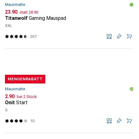
Mausmatte
CHF
CHF
23.90
statt
28.90
Titanwolf
Gaming Mauspad
XXL
267
MENGENRABATT
Mausmatte
CHF
2.90
bei 2 Stück
Onit
Start
S
10