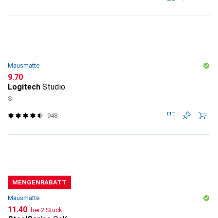
Mausmatte
CHF
9.70
Logitech
Studio
S
948
MENGENRABATT
Mausmatte
CHF
11.40
bei 2 Stück