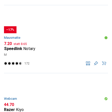
−17%
Mausmatte
CHF
CHF
7.20
statt
8.65
Speedlink
Notary
M
172
Webcam
CHF
44.70
Razer
Kiyo