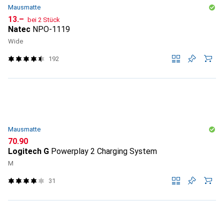
Mausmatte
CHF
13.–
bei 2 Stück
Natec
NPO-1119
Wide
192
Mausmatte
CHF
70.90
Logitech G
Powerplay 2 Charging System
M
31