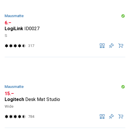
Mausmatte
CHF
6.–
LogiLink
ID0027
S
317
Mausmatte
CHF
15.–
Logitech
Desk Mat Studio
Wide
784