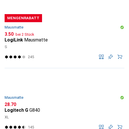
MENGENRABATT
Mausmatte
CHF
3.50
bei 2 Stück
LogiLink
Mausmatte
S
245
Mausmatte
CHF
28.70
Logitech G
G840
XL
145