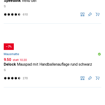
Speedlink
Vellu Gel
S
610
−7%
Mausmatte
CHF
CHF
9.50
statt
10.20
Delock
Mauspad mit Handballenauflage rund schwarz
S
270