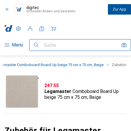
digitec
Zur App
Schneller finden und bestellen
Einstellungen
Kundenkonto
Vergleichslisten
Merklisten
Warenkorb
Navigation nach Kategorien
Menü
Suche
gamaster Comboboard Board Up beige 75 cm x 75 cm, Beige
Zubehör
CHF
247.55
Legamaster
Comboboard Board Up
beige 75 cm x 75 cm, Beige
Zubehör für Legamaster