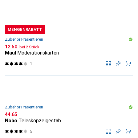
MENGENRABATT
Zubehör Präsentieren
CHF
12.50
bei 2 Stück
Maul
Moderationskarten
1
Zubehör Präsentieren
CHF
44.65
Nobo
Teleskopzeigestab
5