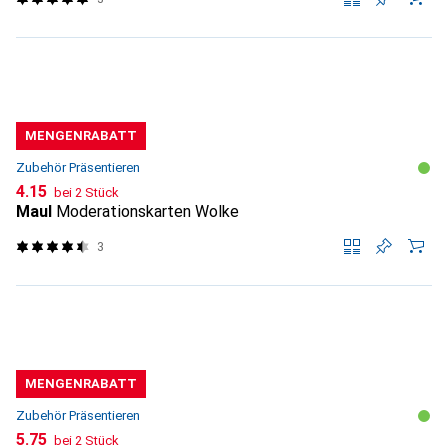
MENGENRABATT
Zubehör Präsentieren
CHF
4.15
bei 2 Stück
Maul
Moderationskarten Wolke
3
MENGENRABATT
Zubehör Präsentieren
CHF
5.75
bei 2 Stück