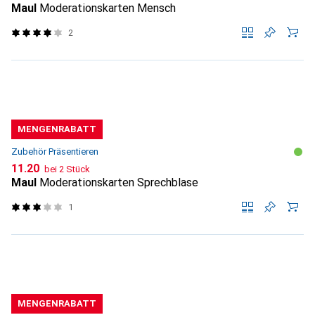
Maul
Moderationskarten Mensch
2
MENGENRABATT
Zubehör Präsentieren
CHF
11.20
bei 2 Stück
Maul
Moderationskarten Sprechblase
1
MENGENRABATT