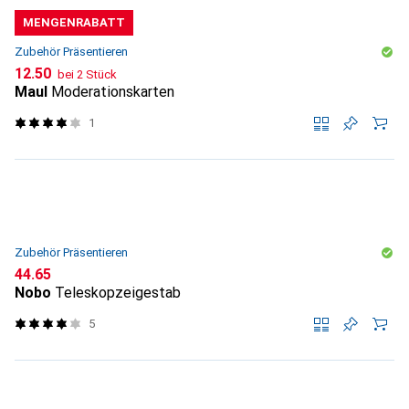
MENGENRABATT
Zubehör Präsentieren
CHF
12.50
bei 2 Stück
Maul
Moderationskarten
1
Zubehör Präsentieren
CHF
44.65
Nobo
Teleskopzeigestab
5