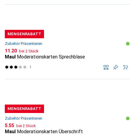
MENGENRABATT
Zubehör Präsentieren
CHF
11.20
bei 2 Stück
Maul
Moderationskarten Sprechblase
1
MENGENRABATT
Zubehör Präsentieren
CHF
5.55
bei 2 Stück
Maul
Moderationskarten Überschrift