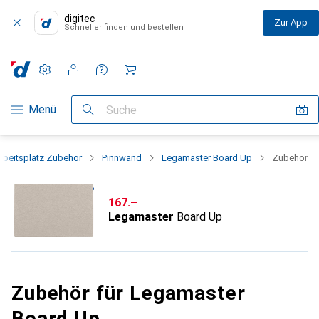
digitec
Zur App
Schneller finden und bestellen
Einstellungen
Kundenkonto
Vergleichslisten
Merklisten
Warenkorb
Navigation nach Kategorien
Menü
Suche
rbeitsplatz Zubehör
Pinnwand
Legamaster Board Up
Zubehör
CHF
167.–
Legamaster
Board Up
Zubehör für Legamaster
Board Up