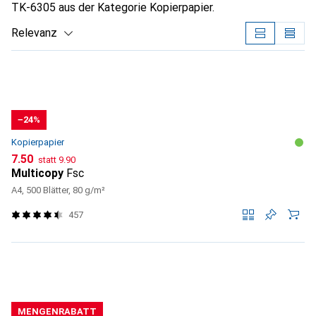
TK-6305 aus der Kategorie Kopierpapier.
Relevanz
Produktliste
−24%
Kopierpapier
CHF
CHF
7.50
statt
9.90
Multicopy
Fsc
A4, 500 Blätter, 80 g/m²
457
MENGENRABATT