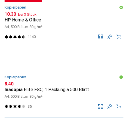
Kopierpapier
CHF
10.30
bei 3 Stück
HP
Home & Office
A4, 500 Blätter, 80 g/m²
1140
Kopierpapier
CHF
8.40
Inacopia
Elite FSC, 1 Packung à 500 Blatt
A4, 500 Blätter, 80 g/m²
35