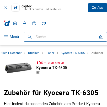
digitec
Zur App
Schneller finden und bestellen
Einstellungen
Kundenkonto
Vergleichslisten
Merklisten
Warenkorb
Navigation nach Kategorien
Menü
Suche
ucker + Scanner
Drucken
Toner
Kyocera TK-6305
Zubehör
CHF
CHF
104.–
statt
109.70
Kyocera
TK-6305
BK
Zubehör für Kyocera TK-6305
Hier findest du passendes Zubehör zum Produkt Kyocera