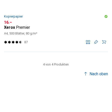
Kopierpapier
CHF
16.–
Xerox
Premier
A4, 500 Blätter, 80 g/m²
87
4 von 4 Produkten
Nach oben