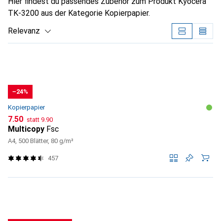
Hier findest du passendes Zubehör zum Produkt Kyocera
TK-3200 aus der Kategorie Kopierpapier.
Relevanz
Produktliste
−24%
Kopierpapier
CHF
CHF
7.50
statt
9.90
Multicopy
Fsc
A4, 500 Blätter, 80 g/m²
457