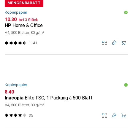
MENGENRABATT
Kopierpapier
CHF
10.30
bei 3 Stück
HP
Home & Office
A4, 500 Blätter, 80 g/m²
1141
Kopierpapier
CHF
8.40
Inacopia
Elite FSC, 1 Packung à 500 Blatt
A4, 500 Blätter, 80 g/m²
35