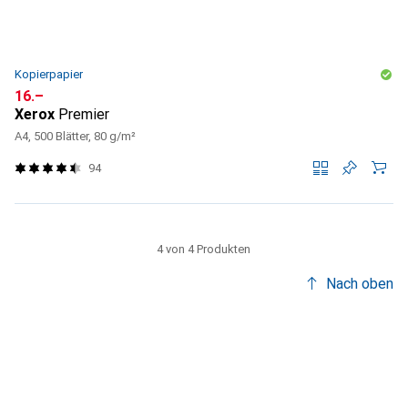
Kopierpapier
CHF
16.–
Xerox
Premier
A4, 500 Blätter, 80 g/m²
94
4 von 4 Produkten
Nach oben