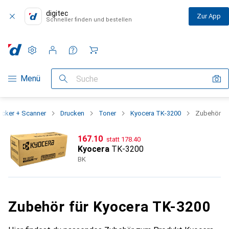
digitec
Zur App
Schneller finden und bestellen
Einstellungen
Kundenkonto
Vergleichslisten
Merklisten
Warenkorb
Navigation nach Kategorien
Menü
Suche
ucker + Scanner
Drucken
Toner
Kyocera TK-3200
Zubehör
CHF
CHF
167.10
statt
178.40
Kyocera
TK-3200
BK
Zubehör für Kyocera TK-3200