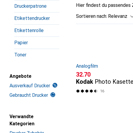
Hier findest du passendes
Druckerpatrone
Sortieren nach
:
Relevanz
Etikettendrucker
Produktliste
Etikettenrolle
Papier
Toner
Analogfilm
CHF
32.70
Angebote
Kodak
Photo Kasett
Ausverkauf Drucker
16
Gebraucht Drucker
Verwandte
Kategorien