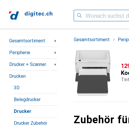
Suche
Navigation nach Kategorien
Gesamtsortiment
Perip
Gesamtsortiment
Peripherie
Drucker + Scanner
CH
12
Ko
Drucken
Tin
3D
Belegdrucker
Drucker
Zubehör fü
Drucker Zubehör