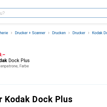
herie
Drucker + Scanner
Drucken
Drucker
Kodak D
F
9.–
dak
Dock Plus
tenpatrone, Farbe
r Kodak Dock Plus