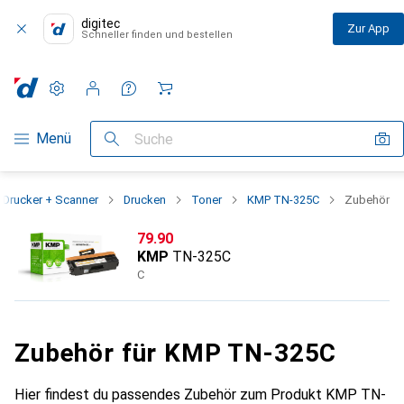
digitec
Zur App
Schneller finden und bestellen
Einstellungen
Kundenkonto
Vergleichslisten
Merklisten
Warenkorb
Navigation nach Kategorien
Menü
Suche
Drucker + Scanner
Drucken
Toner
KMP TN-325C
Zubehör
CHF
79.90
KMP
TN-325C
C
Zubehör für KMP TN-325C
Hier findest du passendes Zubehör zum Produkt KMP TN-