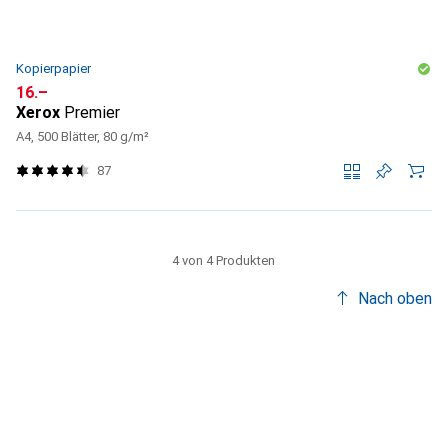
Kopierpapier
CHF
16.–
Xerox
Premier
A4, 500 Blätter, 80 g/m²
87
4 von 4 Produkten
Nach oben