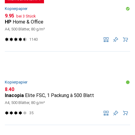
Kopierpapier
CHF
9.95
bei 3 Stück
HP
Home & Office
A4, 500 Blätter, 80 g/m²
1140
Kopierpapier
CHF
8.40
Inacopia
Elite FSC, 1 Packung à 500 Blatt
A4, 500 Blätter, 80 g/m²
35