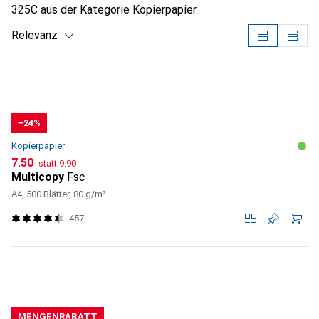
325C aus der Kategorie Kopierpapier.
Relevanz
Produktliste
−24%
Kopierpapier
CHF
CHF
7.50
statt
9.90
Multicopy
Fsc
A4, 500 Blätter, 80 g/m²
457
MENGENRABATT