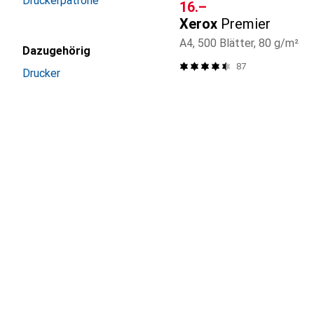
Druckerpatrone
CHF
16.–
Xerox
Premier
A4, 500 Blätter, 80 g/m²
Dazugehörig
87
Drucker