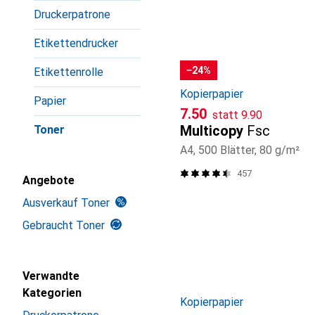
Druckerpatrone
Etikettendrucker
−24%
Etikettenrolle
Kopierpapier
Papier
CHF
CHF
7.50
statt
9.90
Multicopy
Fsc
Toner
A4, 500 Blätter, 80 g/m²
457
Angebote
Ausverkauf Toner
Gebraucht Toner
Verwandte
Kategorien
Kopierpapier