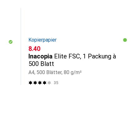
Kopierpapier
CHF
8.40
Inacopia
Elite FSC, 1 Packung à
500 Blatt
A4, 500 Blätter, 80 g/m²
35