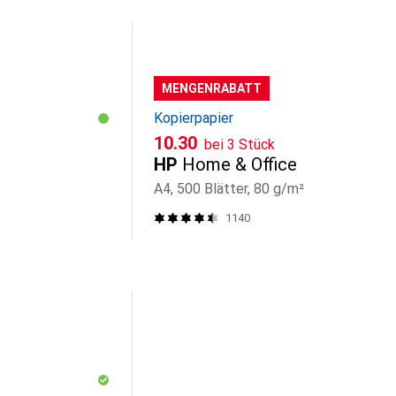
MENGENRABATT
Kopierpapier
CHF
10.30
bei 3 Stück
HP
Home & Office
A4, 500 Blätter, 80 g/m²
1140