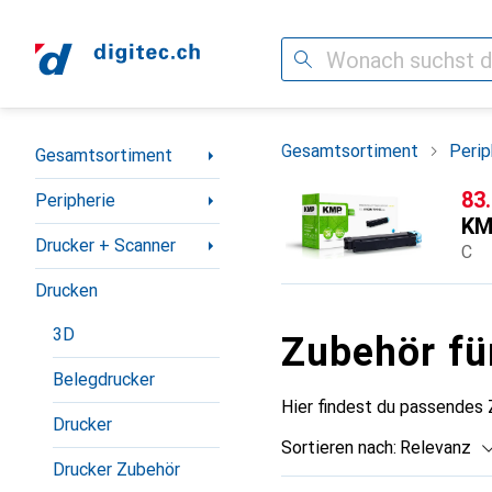
Suche
Navigation nach Kategorien
Gesamtsortiment
Perip
Gesamtsortiment
CH
83
Peripherie
KM
Drucker + Scanner
C
Drucken
3D
Zubehör f
Belegdrucker
Hier findest du passendes
Drucker
Sortieren nach
:
Relevanz
Drucker Zubehör
Produktliste