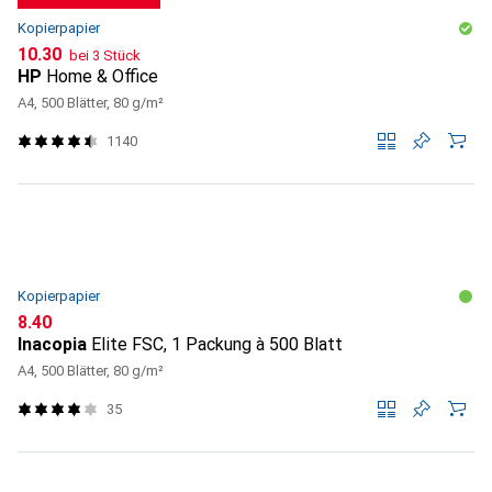
Kopierpapier
CHF
10.30
bei 3 Stück
HP
Home & Office
A4, 500 Blätter, 80 g/m²
1140
Kopierpapier
CHF
8.40
Inacopia
Elite FSC, 1 Packung à 500 Blatt
A4, 500 Blätter, 80 g/m²
35