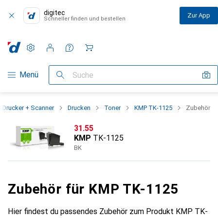
digitec
Zur App
Schneller finden und bestellen
Einstellungen
Kundenkonto
Vergleichslisten
Merklisten
Warenkorb
Navigation nach Kategorien
Menü
Suche
Drucker + Scanner
Drucken
Toner
KMP TK-1125
Zubehör
CHF
31.55
KMP
TK-1125
BK
Zubehör für KMP TK-1125
Hier findest du passendes Zubehör zum Produkt KMP TK-