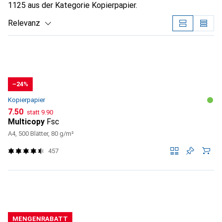
1125 aus der Kategorie Kopierpapier.
Relevanz
Produktliste
−24%
Kopierpapier
CHF
CHF
7.50
statt
9.90
Multicopy
Fsc
A4, 500 Blätter, 80 g/m²
457
MENGENRABATT