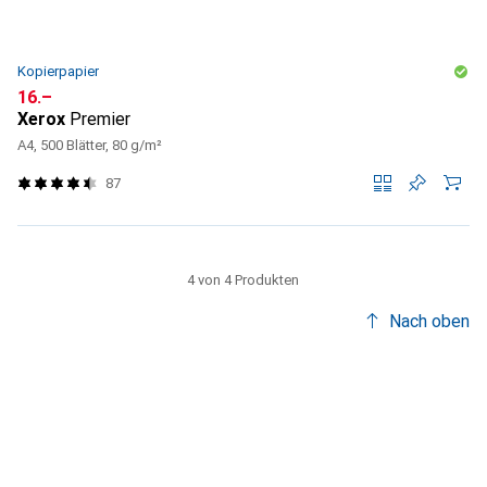
Kopierpapier
CHF
16.–
Xerox
Premier
A4, 500 Blätter, 80 g/m²
87
4 von 4 Produkten
Nach oben