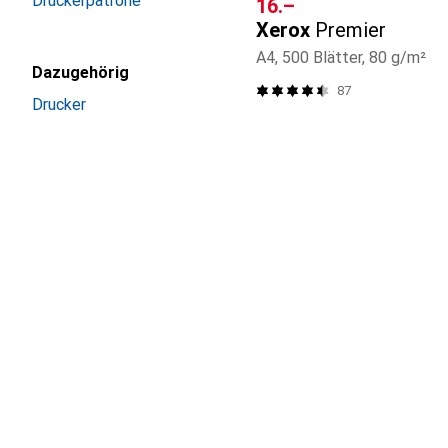
Druckerpatrone
CHF
16.–
Xerox
Premier
A4, 500 Blätter, 80 g/m²
Dazugehörig
87
Drucker