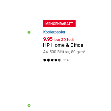
MENGENRABATT
Kopierpapier
CHF
9.95
bei 3 Stück
HP
Home & Office
A4, 500 Blätter, 80 g/m²
1140