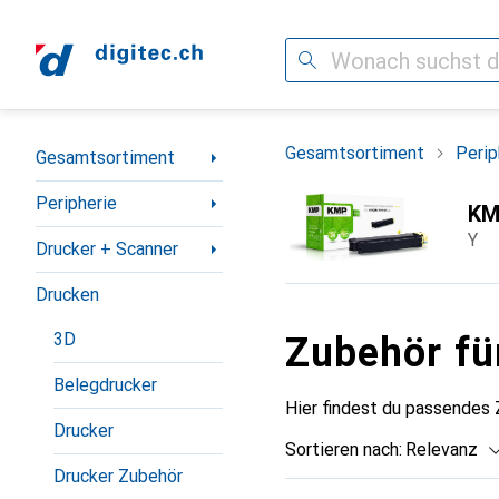
Suche
Navigation nach Kategorien
Gesamtsortiment
Perip
Gesamtsortiment
Peripherie
KM
Y
Drucker + Scanner
Drucken
3D
Zubehör f
Belegdrucker
Hier findest du passendes
Drucker
Sortieren nach
:
Relevanz
Drucker Zubehör
Produktliste