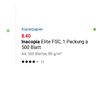
Kopierpapier
CHF
8.40
Inacopia
Elite FSC, 1 Packung à
500 Blatt
A4, 500 Blätter, 80 g/m²
35