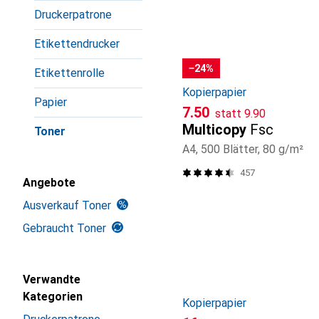
Druckerpatrone
Etikettendrucker
−24%
Etikettenrolle
Kopierpapier
Papier
CHF
CHF
7.50
statt
9.90
Multicopy
Fsc
Toner
A4, 500 Blätter, 80 g/m²
457
Angebote
Ausverkauf Toner
Gebraucht Toner
Verwandte
Kategorien
Kopierpapier