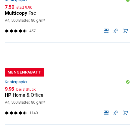
CHF
CHF
7.50
statt
9.90
Multicopy
Fsc
A4, 500 Blätter, 80 g/m²
457
MENGENRABATT
Kopierpapier
CHF
9.95
bei 3 Stück
HP
Home & Office
A4, 500 Blätter, 80 g/m²
1140