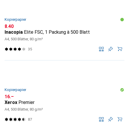
Kopierpapier
CHF
8.40
Inacopia
Elite FSC, 1 Packung à 500 Blatt
A4, 500 Blätter, 80 g/m²
35
Kopierpapier
CHF
16.–
Xerox
Premier
A4, 500 Blätter, 80 g/m²
87