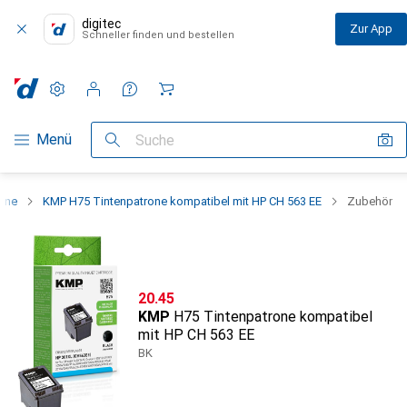
digitec
Zur App
Schneller finden und bestellen
Einstellungen
Kundenkonto
Vergleichslisten
Merklisten
Warenkorb
Navigation nach Kategorien
Menü
Suche
one
KMP H75 Tintenpatrone kompatibel mit HP CH 563 EE
Zubehör
CHF
20.45
KMP
H75 Tintenpatrone kompatibel
mit HP CH 563 EE
BK