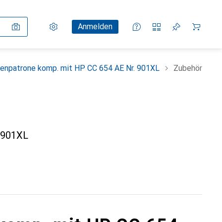
Einstellungen
Kundenkonto
Vergleichslisten
Merklisten
Warenkorb
Anmelden
enpatrone komp. mit HP CC 654 AE Nr. 901XL
Zubehör
 901XL