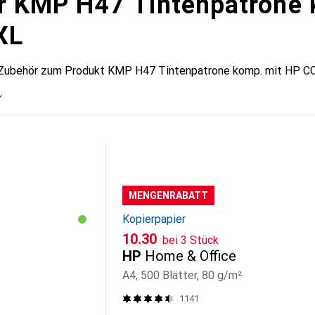
r KMP H47 Tintenpatrone
XL
 Zubehör zum Produkt KMP H47 Tintenpatrone komp. mit HP CC 
MENGENRABATT
Kopierpapier
CHF
10.30
bei 3 Stück
HP
Home & Office
A4, 500 Blätter, 80 g/m²
1141