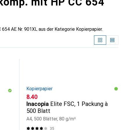
 komp. mit HP CC 654
654 AE Nr. 901XL aus der Kategorie Kopierpapier.
Kopierpapier
CHF
8.40
Inacopia
Elite FSC, 1 Packung à
500 Blatt
A4, 500 Blätter, 80 g/m²
35