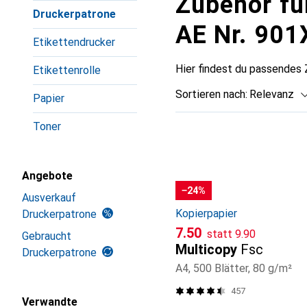
Zubehör fü
Druckerpatrone
AE Nr. 901
Etikettendrucker
Hier findest du passendes
Etikettenrolle
Sortieren nach
:
Relevanz
Papier
Produktliste
Toner
Angebote
−24%
Ausverkauf
Kopierpapier
Druckerpatrone
CHF
CHF
7.50
statt
9.90
Gebraucht
Multicopy
Fsc
Druckerpatrone
A4, 500 Blätter, 80 g/m²
457
Verwandte