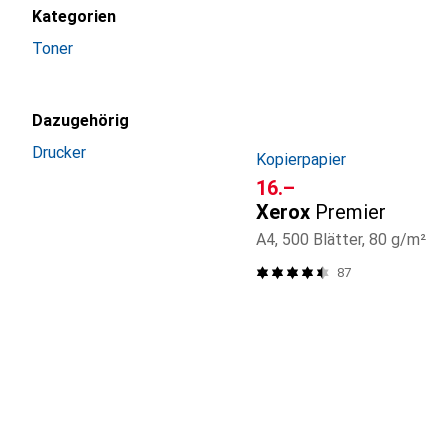
Kategorien
Toner
Dazugehörig
Drucker
Kopierpapier
CHF
16.–
Xerox
Premier
A4, 500 Blätter, 80 g/m²
87