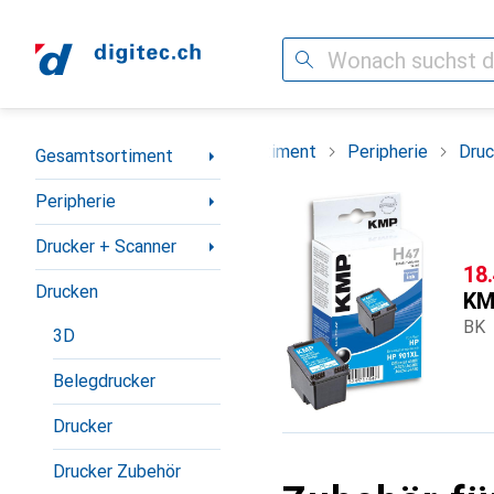
Suche
Navigation nach Kategorien
Gesamtsortiment
Peripherie
Druc
Gesamtsortiment
Peripherie
Drucker + Scanner
CH
18
Drucken
KM
BK
3D
Belegdrucker
Drucker
Drucker Zubehör