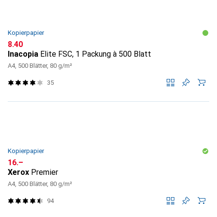
Kopierpapier
CHF
8.40
Inacopia
Elite FSC, 1 Packung à 500 Blatt
A4, 500 Blätter, 80 g/m²
35
Kopierpapier
CHF
16.–
Xerox
Premier
A4, 500 Blätter, 80 g/m²
94