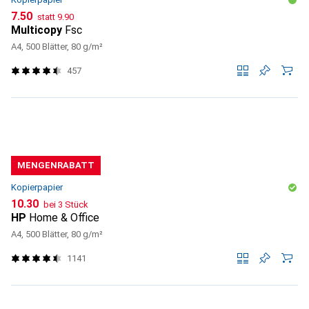
CHF
CHF
7.50
statt
9.90
Multicopy
Fsc
A4, 500 Blätter, 80 g/m²
457
MENGENRABATT
Kopierpapier
CHF
10.30
bei 3 Stück
HP
Home & Office
A4, 500 Blätter, 80 g/m²
1141