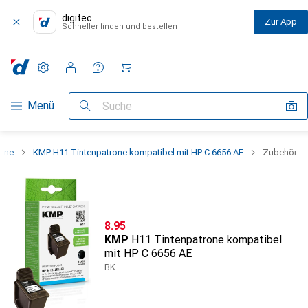
digitec
Zur App
Schneller finden und bestellen
Einstellungen
Kundenkonto
Vergleichslisten
Merklisten
Warenkorb
Navigation nach Kategorien
Menü
Suche
rone
KMP H11 Tintenpatrone kompatibel mit HP C 6656 AE
Zubehör
CHF
8.95
KMP
H11 Tintenpatrone kompatibel
mit HP C 6656 AE
BK