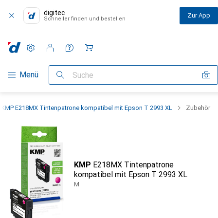
digitec
Zur App
Schneller finden und bestellen
Einstellungen
Kundenkonto
Vergleichslisten
Merklisten
Warenkorb
Navigation nach Kategorien
Menü
Suche
KMP E218MX Tintenpatrone kompatibel mit Epson T 2993 XL
Zubehör
KMP
E218MX Tintenpatrone
kompatibel mit Epson T 2993 XL
M