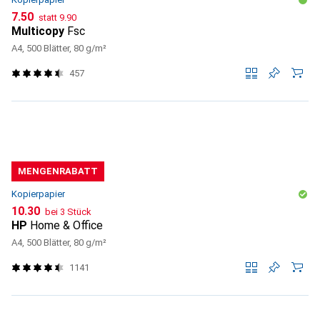
CHF
CHF
7.50
statt
9.90
Multicopy
Fsc
A4, 500 Blätter, 80 g/m²
457
MENGENRABATT
Kopierpapier
CHF
10.30
bei 3 Stück
HP
Home & Office
A4, 500 Blätter, 80 g/m²
1141