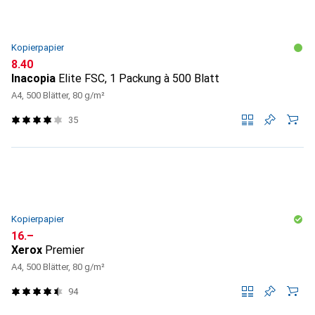
Kopierpapier
CHF
8.40
Inacopia
Elite FSC, 1 Packung à 500 Blatt
A4, 500 Blätter, 80 g/m²
35
Kopierpapier
CHF
16.–
Xerox
Premier
A4, 500 Blätter, 80 g/m²
94