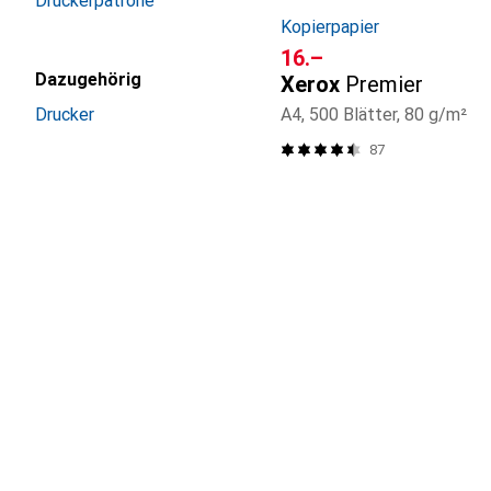
Druckerpatrone
Kopierpapier
CHF
16.–
Dazugehörig
Xerox
Premier
A4, 500 Blätter, 80 g/m²
Drucker
87