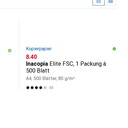
Kopierpapier
CHF
8.40
Inacopia
Elite FSC, 1 Packung à
500 Blatt
A4, 500 Blätter, 80 g/m²
35