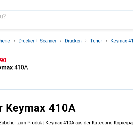
herie
Drucker + Scanner
Drucken
Toner
Keymax 4
F
.90
ymax
410A
ür Keymax 410A
 Zubehör zum Produkt Keymax 410A aus der Kategorie Kopierpap