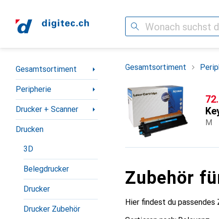
Suche
Navigation nach Kategorien
Gesamtsortiment
Perip
Gesamtsortiment
Peripherie
CH
72
Drucker + Scanner
Ke
M
Drucken
3D
Belegdrucker
Zubehör f
Drucker
Hier findest du passendes
Drucker Zubehör