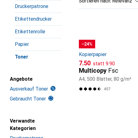
Sortieren nach
:
Relevanz
Druckerpatrone
Produktliste
Etikettendrucker
Etikettenrolle
Papier
−24%
Kopierpapier
Toner
CHF
CHF
7.50
statt
9.90
Multicopy
Fsc
A4, 500 Blätter, 80 g/m²
Angebote
Ausverkauf Toner
457
Gebraucht Toner
Verwandte
Kategorien