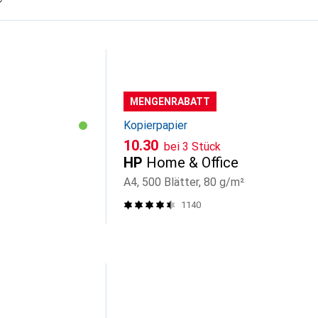
MENGENRABATT
Kopierpapier
CHF
10.30
bei 3 Stück
HP
Home & Office
A4, 500 Blätter, 80 g/m²
1140