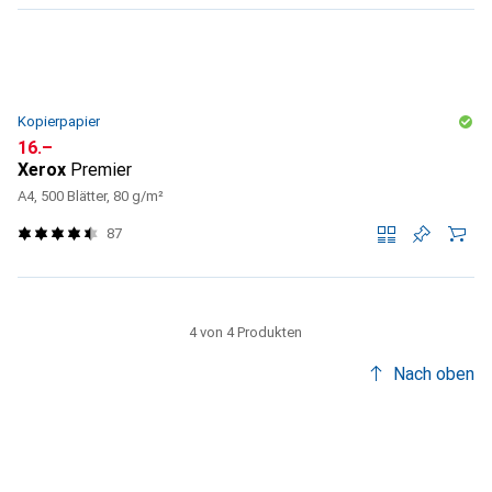
Kopierpapier
CHF
16.–
Xerox
Premier
A4, 500 Blätter, 80 g/m²
87
4 von 4 Produkten
Nach oben