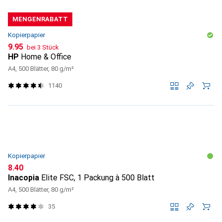
MENGENRABATT
Kopierpapier
CHF
9.95
bei 3 Stück
HP
Home & Office
A4, 500 Blätter, 80 g/m²
1140
Kopierpapier
CHF
8.40
Inacopia
Elite FSC, 1 Packung à 500 Blatt
A4, 500 Blätter, 80 g/m²
35