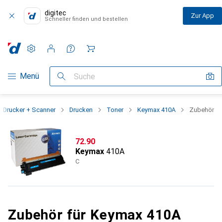
digitec
Zur App
Schneller finden und bestellen
Einstellungen
Kundenkonto
Vergleichslisten
Merklisten
Warenkorb
Navigation nach Kategorien
Menü
Suche
Drucker + Scanner
Drucken
Toner
Keymax 410A
Zubehör
CHF
72.90
Keymax
410A
C
Zubehör für Keymax 410A