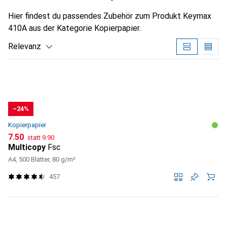
Hier findest du passendes Zubehör zum Produkt Keymax
410A aus der Kategorie Kopierpapier.
Relevanz
Produktliste
−24%
Kopierpapier
CHF
CHF
7.50
statt
9.90
Multicopy
Fsc
A4, 500 Blätter, 80 g/m²
457