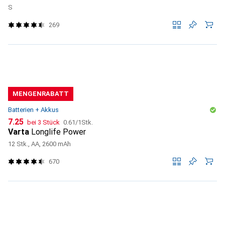
S
269
MENGENRABATT
Batterien + Akkus
CHF
CHF
7.25
bei 3 Stück
0.61
/
1Stk.
Varta
Longlife Power
12 Stk., AA, 2600 mAh
670