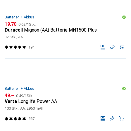
Batterien + Akkus
CHF
CHF
19.70
0.62
/
1Stk.
Duracell
Mignon (AA) Batterie MN1500 Plus
32 Stk., AA
194
Batterien + Akkus
CHF
CHF
49.–
0.49
/
1Stk.
Varta
Longlife Power AA
100 Stk., AA, 2960 mAh
567