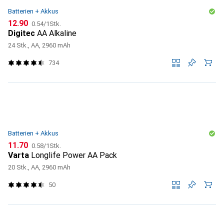
Batterien + Akkus
CHF
CHF
12.90
0.54
/
1Stk.
Digitec
AA Alkaline
24 Stk., AA, 2960 mAh
734
Batterien + Akkus
CHF
CHF
11.70
0.58
/
1Stk.
Varta
Longlife Power AA Pack
20 Stk., AA, 2960 mAh
50