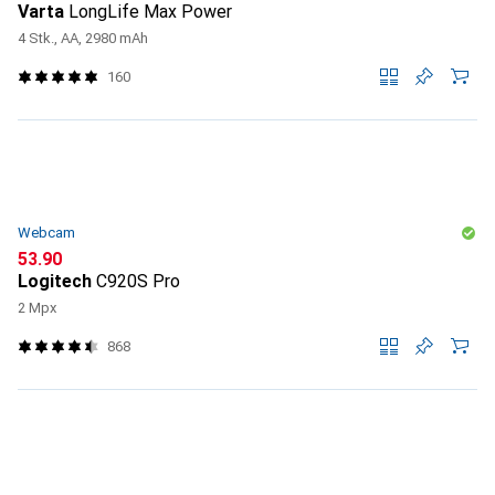
Varta
LongLife Max Power
4 Stk., AA, 2980 mAh
160
Webcam
CHF
53.90
Logitech
C920S Pro
2 Mpx
868