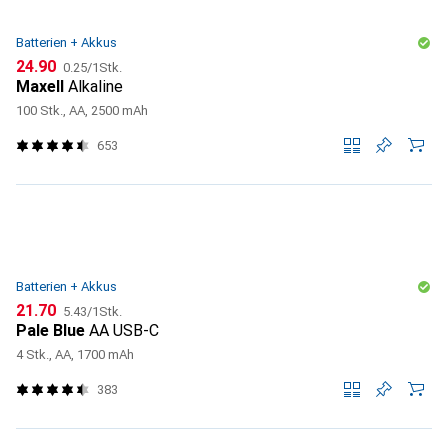
Batterien + Akkus
CHF
CHF
24.90
0.25
/
1Stk.
Maxell
Alkaline
100 Stk., AA, 2500 mAh
653
Batterien + Akkus
CHF
CHF
21.70
5.43
/
1Stk.
Pale Blue
AA USB-C
4 Stk., AA, 1700 mAh
383