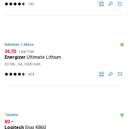
145
Batterien + Akkus
CHF
CHF
36.70
1.84
/
1Stk.
Energizer
Ultimate Lithium
20 Stk., AA, 3000 mAh
424
Tastatur
CHF
80.–
Logitech
Ergo K860