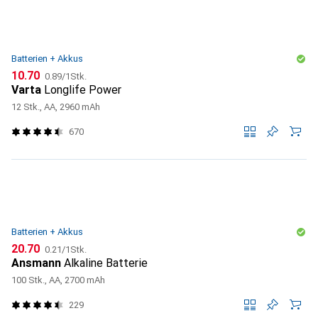
Batterien + Akkus
CHF
CHF
10.70
0.89
/
1Stk.
Varta
Longlife Power
12 Stk., AA, 2960 mAh
670
Batterien + Akkus
CHF
CHF
20.70
0.21
/
1Stk.
Ansmann
Alkaline Batterie
100 Stk., AA, 2700 mAh
229