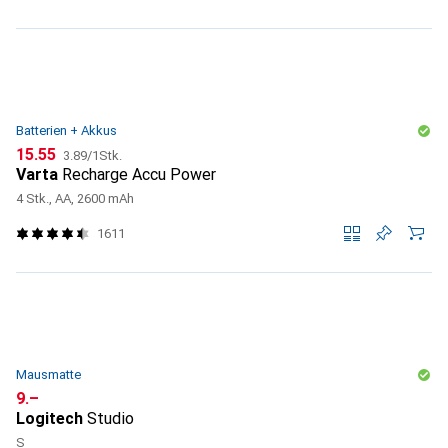
Batterien + Akkus
CHF
CHF
15.55
3.89
/
1Stk.
Varta
Recharge Accu Power
4 Stk., AA, 2600 mAh
1611
Mausmatte
CHF
9.–
Logitech
Studio
S