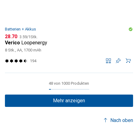
Batterien + Akkus
CHF
CHF
28.70
3.59
/
1Stk.
Verico
Loopenergy
8 Stk., AA, 1700 mAh
194
48 von 1000 Produkten
Mehr anzeigen
Nach oben