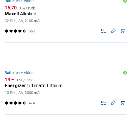
Batterien + Akkus
CHF
CHF
16.70
0.52
/
1Stk.
Maxell
Alkaline
32 Stk., AA, 2100 mAh
653
Batterien + Akkus
CHF
CHF
19.–
1.90
/
1Stk.
Energizer
Ultimate Lithium
10 Stk., AA, 3000 mAh
424