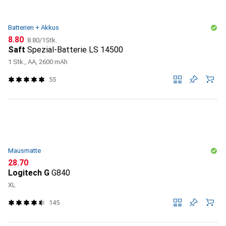
Batterien + Akkus
CHF
CHF
8.80
8.80
/
1Stk.
Saft
Spezial-Batterie LS 14500
1 Stk., AA, 2600 mAh
55
Mausmatte
CHF
28.70
Logitech G
G840
XL
145