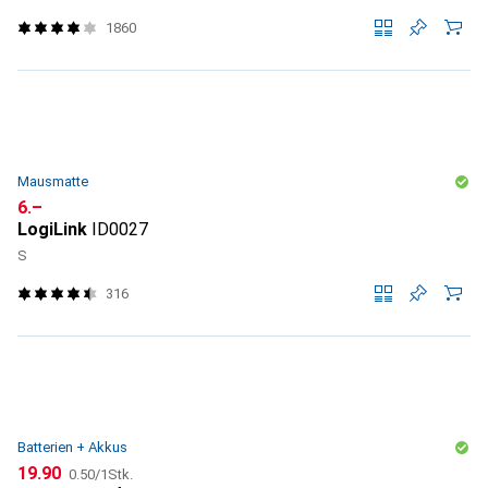
1860
Mausmatte
CHF
6.–
LogiLink
ID0027
S
316
Batterien + Akkus
CHF
CHF
19.90
0.50
/
1Stk.