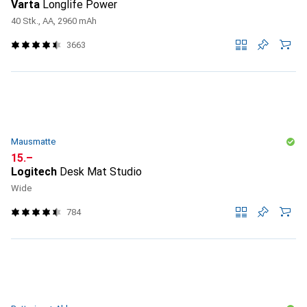
Varta
Longlife Power
40 Stk., AA, 2960 mAh
3663
Mausmatte
CHF
15.–
Logitech
Desk Mat Studio
Wide
784