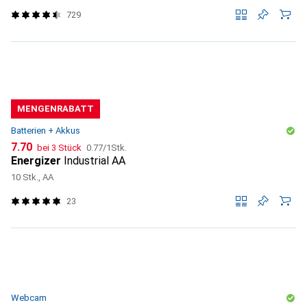
729
MENGENRABATT
Batterien + Akkus
CHF
CHF
7.70
bei 3 Stück
0.77
/
1Stk.
Energizer
Industrial AA
10 Stk., AA
23
Webcam