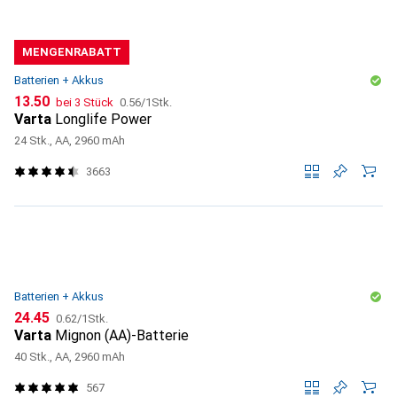
MENGENRABATT
Batterien + Akkus
CHF
CHF
13.50
bei 3 Stück
0.56
/
1Stk.
Varta
Longlife Power
24 Stk., AA, 2960 mAh
3663
Batterien + Akkus
CHF
CHF
24.45
0.62
/
1Stk.
Varta
Mignon (AA)-Batterie
40 Stk., AA, 2960 mAh
567