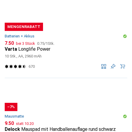
MENGENRABATT
Batterien + Akkus
CHF
CHF
7.50
bei 3 Stück
0.75
/
1Stk.
Varta
Longlife Power
10 Stk., AA, 2960 mAh
670
−7%
Mausmatte
CHF
CHF
9.50
statt
10.20
Delock
Mauspad mit Handballenauflage rund schwarz