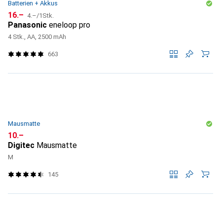
Batterien + Akkus
CHF
CHF
16.–
4.–
/
1Stk.
Panasonic
eneloop pro
4 Stk., AA, 2500 mAh
663
Mausmatte
CHF
10.–
Digitec
Mausmatte
M
145