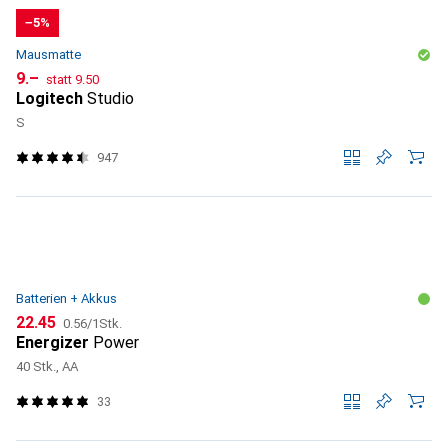
−5%
Mausmatte
CHF
CHF
9.–
statt
9.50
Logitech
Studio
S
947
Batterien + Akkus
CHF
CHF
22.45
0.56
/
1Stk.
Energizer
Power
40 Stk., AA
33