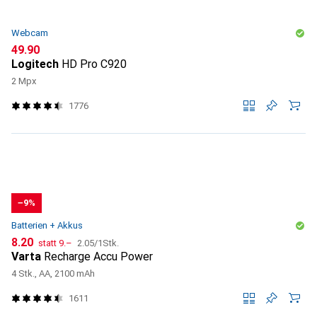
Webcam
CHF
49.90
Logitech
HD Pro C920
2 Mpx
1776
−9%
Batterien + Akkus
CHF
CHF
CHF
8.20
statt
9.–
2.05
/
1Stk.
Varta
Recharge Accu Power
4 Stk., AA, 2100 mAh
1611