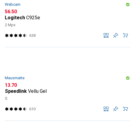
Webcam
CHF
56.50
Logitech
C925e
2 Mpx
638
Mausmatte
CHF
13.70
Speedlink
Vellu Gel
S
610