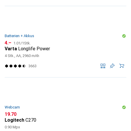
Batterien + Akkus
CHF
CHF
4.–
1.01
/
1Stk.
Varta
Longlife Power
4 Stk., AA, 2960 mAh
3663
Webcam
CHF
19.70
Logitech
C270
0.90 Mpx