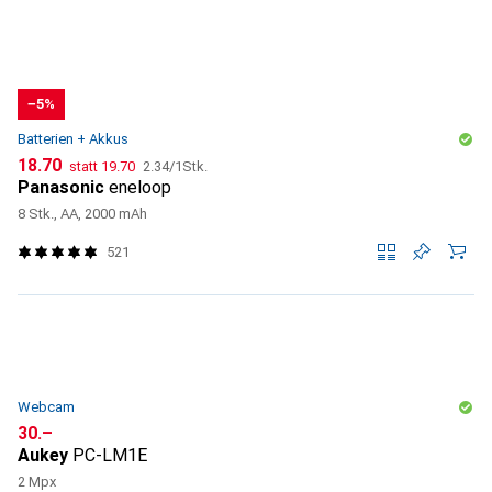
−5%
Batterien + Akkus
CHF
CHF
CHF
18.70
statt
19.70
2.34
/
1Stk.
Panasonic
eneloop
8 Stk., AA, 2000 mAh
521
Webcam
CHF
30.–
Aukey
PC-LM1E
2 Mpx