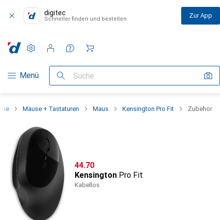
digitec
Zur App
Schneller finden und bestellen
Einstellungen
Kundenkonto
Vergleichslisten
Merklisten
Warenkorb
Navigation nach Kategorien
Menü
Suche
erie
Mäuse + Tastaturen
Maus
Kensington Pro Fit
Zubehör
CHF
44.70
Kensington
Pro Fit
Kabellos