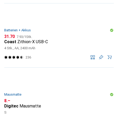
Batterien + Akkus
CHF
CHF
31.70
7.93
/
1Stk.
Coast
Zithion-X USB-C
4 Stk., AA, 2400 mAh
236
Mausmatte
CHF
8.–
Digitec
Mausmatte
S