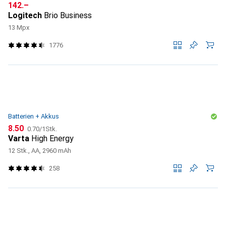
CHF
142.–
Logitech
Brio Business
13 Mpx
1776
Batterien + Akkus
CHF
CHF
8.50
0.70
/
1Stk.
Varta
High Energy
12 Stk., AA, 2960 mAh
258