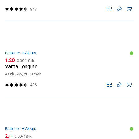
947
Batterien + Akkus
CHF
CHF
1.20
0.30
/
1Stk.
Varta
Longlife
4 Stk., AA, 2800 mAh
496
Batterien + Akkus
CHF
CHF
2.–
0.50
/
1Stk.