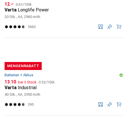
CHF
CHF
12.–
0.61
/
1Stk.
Varta
Longlife Power
20 Stk., AA, 2960 mAh
3663
MENGENRABATT
Batterien + Akkus
CHF
CHF
13.10
bei 3 Stück
0.32
/
1Stk.
Varta
Industrial
40 Stk., AA, 2950 mAh
395