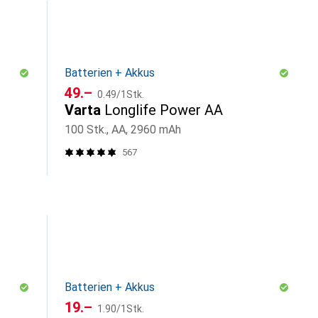
Batterien + Akkus
CHF
CHF
49.–
0.49
/
1Stk.
Varta
Longlife Power AA
100 Stk., AA, 2960 mAh
567
Batterien + Akkus
CHF
CHF
19.–
1.90
/
1Stk.