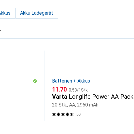
Akkus
Akku Ladegerät
Batterien + Akkus
CHF
CHF
11.70
0.58
/
1Stk.
Varta
Longlife Power AA Pack
20 Stk., AA, 2960 mAh
50