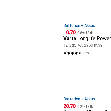
Batterien + Akkus
CHF
CHF
10.70
0.89
/
1Stk.
Varta
Longlife Power
12 Stk., AA, 2960 mAh
670
Batterien + Akkus
CHF
CHF
20.70
0.21
/
1Stk.