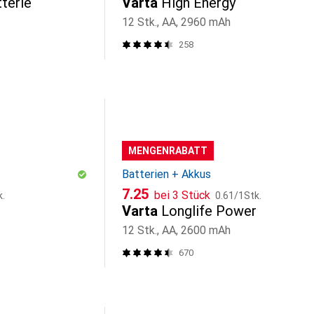
tterie
Varta
High Energy
12 Stk., AA, 2960 mAh
258
MENGENRABATT
Batterien + Akkus
CHF
CHF
7.25
bei 3 Stück
k.
0.61
/
1Stk.
Varta
Longlife Power
12 Stk., AA, 2600 mAh
670