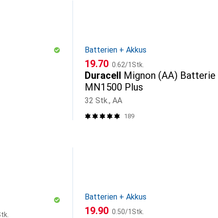
Batterien + Akkus
CHF
CHF
19.70
0.62
/
1Stk.
Duracell
Mignon (AA) Batterie
MN1500 Plus
32 Stk., AA
189
Batterien + Akkus
CHF
CHF
19.90
0.50
/
1Stk.
tk.