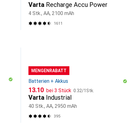
Varta
Recharge Accu Power
4 Stk., AA, 2100 mAh
1611
MENGENRABATT
Batterien + Akkus
CHF
CHF
13.10
bei 3 Stück
0.32
/
1Stk.
Varta
Industrial
40 Stk., AA, 2950 mAh
395