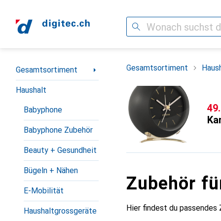
Suche
Navigation nach Kategorien
Gesamtsortiment
Haush
Gesamtsortiment
Haushalt
CH
49
Babyphone
Ka
Babyphone Zubehör
Beauty + Gesundheit
Bügeln + Nähen
Zubehör fü
E-Mobilität
Hier findest du passendes 
Haushaltgrossgeräte