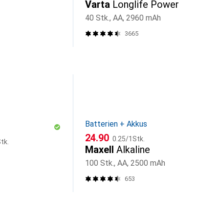
Varta
Longlife Power
40 Stk., AA, 2960 mAh
3665
Batterien + Akkus
CHF
CHF
24.90
0.25
/
1Stk.
tk.
Maxell
Alkaline
100 Stk., AA, 2500 mAh
653