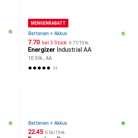
MENGENRABATT
Batterien + Akkus
CHF
CHF
7.70
bei 3 Stück
0.77
/
1Stk.
Energizer
Industrial AA
10 Stk., AA
23
Batterien + Akkus
CHF
CHF
22.45
0.56
/
1Stk.