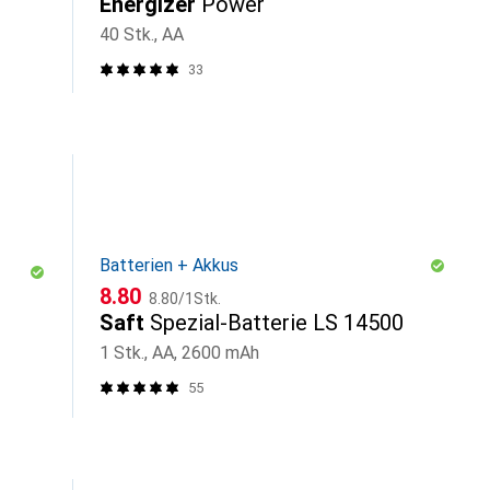
Energizer
Power
40 Stk., AA
33
Batterien + Akkus
CHF
CHF
8.80
8.80
/
1Stk.
Saft
Spezial-Batterie LS 14500
1 Stk., AA, 2600 mAh
55