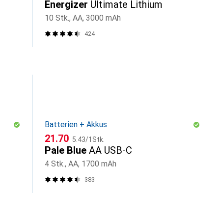
Energizer
Ultimate Lithium
10 Stk., AA, 3000 mAh
424
Batterien + Akkus
CHF
CHF
21.70
5.43
/
1Stk.
Pale Blue
AA USB-C
4 Stk., AA, 1700 mAh
383