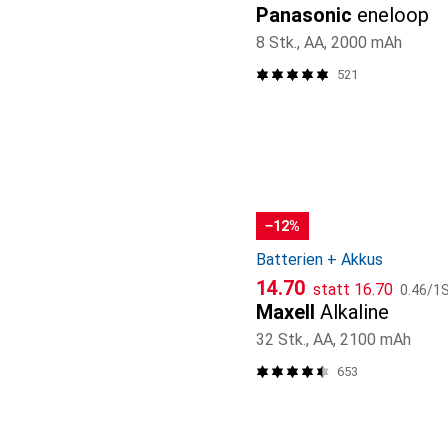
Panasonic
eneloop
8 Stk., AA, 2000 mAh
521
−12%
Batterien + Akkus
CHF
CHF
CHF
14.70
statt
16.70
0.46
/
1S
Maxell
Alkaline
32 Stk., AA, 2100 mAh
653