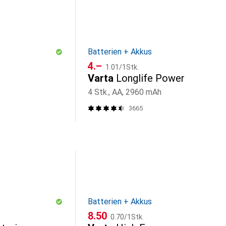
Batterien + Akkus
CHF
CHF
4.–
1.01
/
1Stk.
Varta
Longlife Power
4 Stk., AA, 2960 mAh
3665
Batterien + Akkus
CHF
CHF
8.50
0.70
/
1Stk.