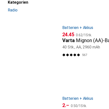
Kategorien
Radio
Batterien + Akkus
CHF
CHF
24.45
0.62
/
1Stk.
Varta
Mignon (AA)-Ba
40 Stk., AA, 2960 mAh
567
Batterien + Akkus
CHF
CHF
2.–
0.50
/
1Stk.