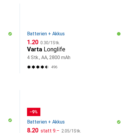
Batterien + Akkus
CHF
CHF
1.20
0.30
/
1Stk.
Varta
Longlife
4 Stk., AA, 2800 mAh
496
−9%
Batterien + Akkus
CHF
CHF
CHF
8.20
statt
9.–
2.05
/
1Stk.