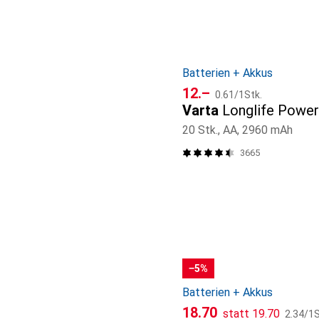
Batterien + Akkus
CHF
CHF
12.–
0.61
/
1Stk.
Varta
Longlife Power
20 Stk., AA, 2960 mAh
3665
−5%
Batterien + Akkus
CHF
CHF
CHF
18.70
statt
19.70
2.34
/
1S