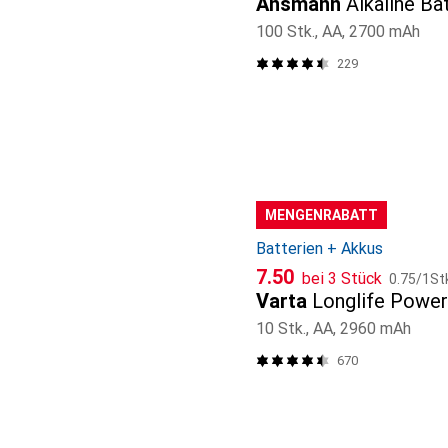
Ansmann
Alkaline Ba
100 Stk., AA, 2700 mAh
229
MENGENRABATT
Batterien + Akkus
CHF
CHF
7.50
bei 3 Stück
0.75
/
1St
Varta
Longlife Power
10 Stk., AA, 2960 mAh
670