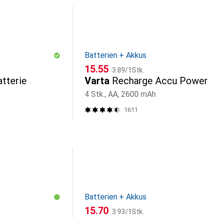
Batterien + Akkus
CHF
CHF
15.55
3.89
/
1Stk.
tterie
Varta
Recharge Accu Power
4 Stk., AA, 2600 mAh
1611
Batterien + Akkus
CHF
CHF
15.70
3.93
/
1Stk.