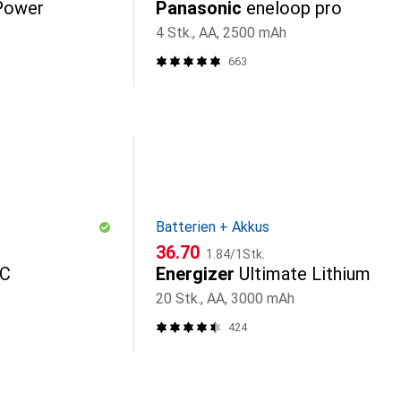
Power
Panasonic
eneloop pro
4 Stk., AA, 2500 mAh
663
Batterien + Akkus
CHF
CHF
36.70
1.84
/
1Stk.
-C
Energizer
Ultimate Lithium
20 Stk., AA, 3000 mAh
424