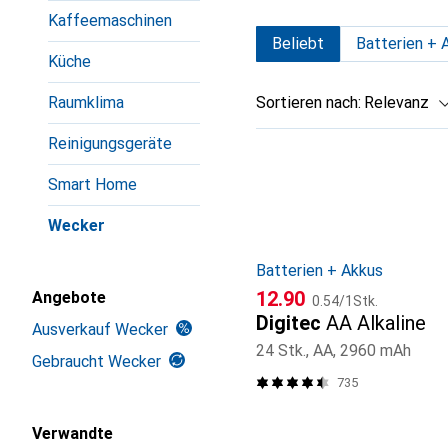
Kaffeemaschinen
Beliebt
Batterien + 
Küche
Sortieren nach
:
Relevanz
Raumklima
Produktliste
Reinigungsgeräte
Smart Home
Wecker
Batterien + Akkus
CHF
CHF
12.90
Angebote
0.54
/
1Stk.
Digitec
AA Alkaline
Ausverkauf Wecker
24 Stk., AA, 2960 mAh
Gebraucht Wecker
735
Verwandte