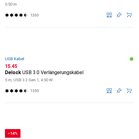
0.50 m
1263
USB Kabel
CHF
15.45
Delock
USB 3.0 Verlängerungskabel
5 m, USB 3.2 Gen 1, 4.50 W
1395
−14%