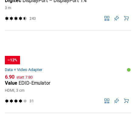
Digitec
DisplayPort – DisplayPort 1.4
3 m
243
−12%
Data + Video Adapter
CHF
CHF
6.90
statt
7.80
Value
EDID-Emulator
HDMI, 3 cm
31