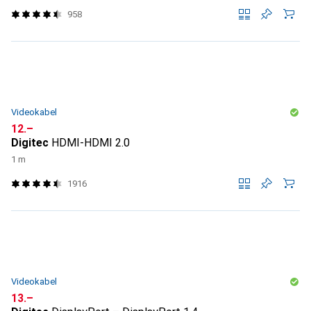
958
Videokabel
CHF
12.–
Digitec
HDMI-HDMI 2.0
1 m
1916
Videokabel
CHF
13.–