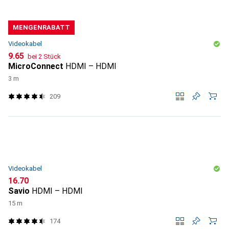
MENGENRABATT
Videokabel
CHF
9.65
bei 2 Stück
MicroConnect
HDMI – HDMI
3 m
209
Videokabel
CHF
16.70
Savio
HDMI – HDMI
15 m
174