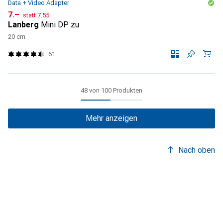
Data + Video Adapter
CHF
CHF
7.–
statt
7.55
Lanberg
Mini DP zu
20 cm
61
48 von 100 Produkten
Mehr anzeigen
Nach oben