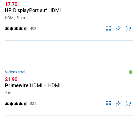
CHF
17.70
HP
DisplayPort auf HDMI
HDMI, 5 cm
492
Videokabel
CHF
21.90
Primewire
HDMI – HDMI
2 m
534