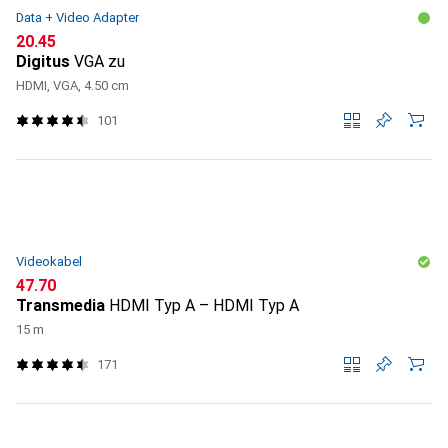
Data + Video Adapter
CHF
20.45
Digitus
VGA zu
HDMI, VGA, 4.50 cm
101
Videokabel
CHF
47.70
Transmedia
HDMI Typ A – HDMI Typ A
15 m
171