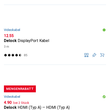
Videokabel
CHF
12.55
Delock
DisplayPort Kabel
3 m
85
MENGENRABATT
Videokabel
CHF
4.90
bei 2 Stück
Delock
HDMI (Typ A) — HDMI (Typ A)