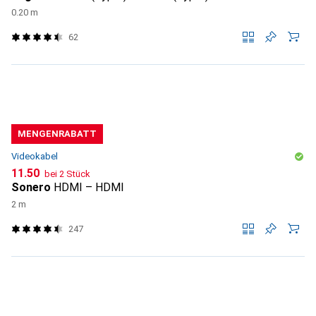
0.20 m
62
MENGENRABATT
Videokabel
CHF
11.50
bei 2 Stück
Sonero
HDMI – HDMI
2 m
247