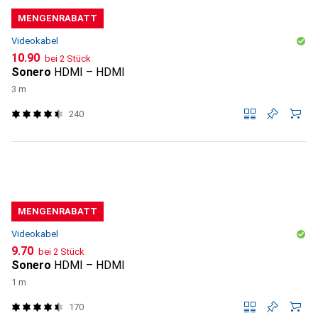
MENGENRABATT
Videokabel
CHF
10.90
bei 2 Stück
Sonero
HDMI – HDMI
3 m
240
MENGENRABATT
Videokabel
CHF
9.70
bei 2 Stück
Sonero
HDMI – HDMI
1 m
170