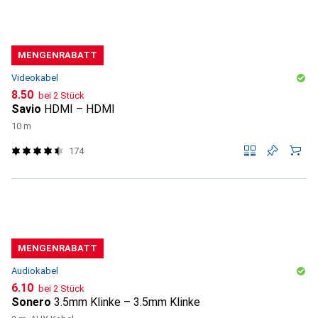
MENGENRABATT
Videokabel
CHF
8.50
bei 2 Stück
Savio
HDMI – HDMI
10 m
174
MENGENRABATT
Audiokabel
CHF
6.10
bei 2 Stück
Sonero
3.5mm Klinke – 3.5mm Klinke