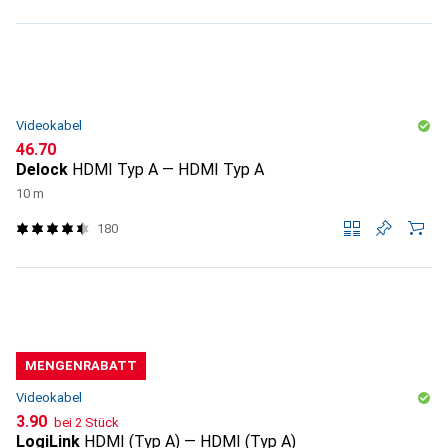
Videokabel
CHF
46.70
Delock
HDMI Typ A — HDMI Typ A
10 m
180
MENGENRABATT
Videokabel
CHF
3.90
bei 2 Stück
LogiLink
HDMI (Typ A) — HDMI (Typ A)