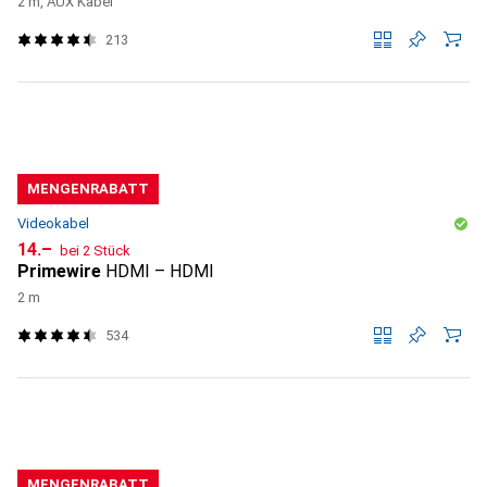
2 m, AUX Kabel
213
MENGENRABATT
Videokabel
CHF
14.–
bei 2 Stück
Primewire
HDMI – HDMI
2 m
534
MENGENRABATT