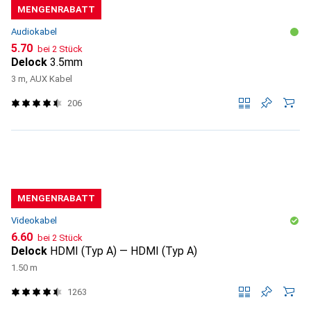
MENGENRABATT
Audiokabel
CHF
5.70
bei 2 Stück
Delock
3.5mm
3 m, AUX Kabel
206
MENGENRABATT
Videokabel
CHF
6.60
bei 2 Stück
Delock
HDMI (Typ A) — HDMI (Typ A)
1.50 m
1263