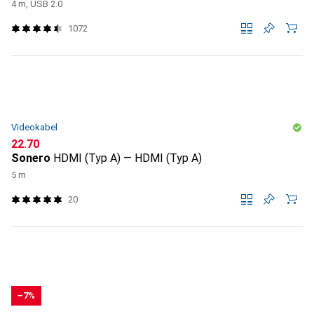
4 m, USB 2.0
1072
Videokabel
CHF
22.70
Sonero
HDMI (Typ A) — HDMI (Typ A)
5 m
20
−7%