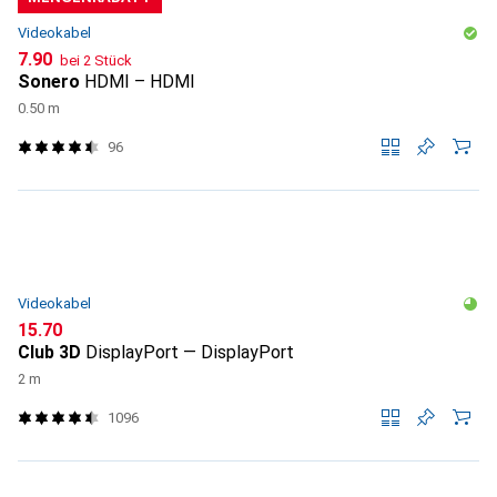
Videokabel
CHF
7.90
bei 2 Stück
Sonero
HDMI – HDMI
0.50 m
96
Videokabel
CHF
15.70
Club 3D
DisplayPort — DisplayPort
2 m
1096