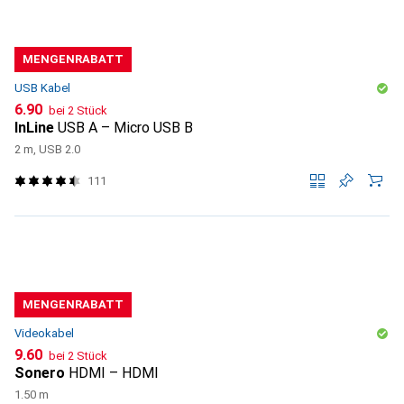
MENGENRABATT
USB Kabel
CHF
6.90
bei 2 Stück
InLine
USB A – Micro USB B
2 m, USB 2.0
111
MENGENRABATT
Videokabel
CHF
9.60
bei 2 Stück
Sonero
HDMI – HDMI
1.50 m