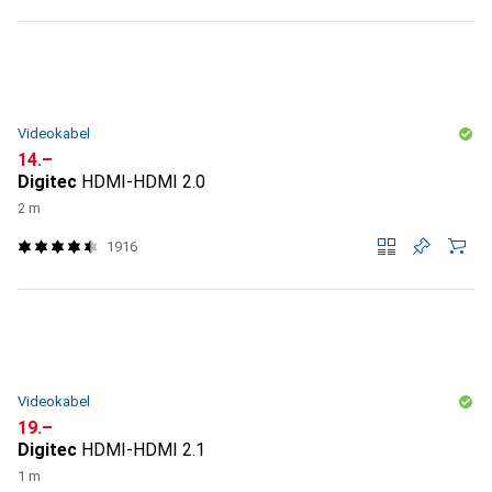
Videokabel
CHF
14.–
Digitec
HDMI-HDMI 2.0
2 m
1916
Videokabel
CHF
19.–
Digitec
HDMI-HDMI 2.1
1 m