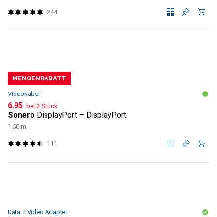
244
MENGENRABATT
Videokabel
CHF
6.95
bei 2 Stück
Sonero
DisplayPort – DisplayPort
1.50 m
111
Data + Video Adapter