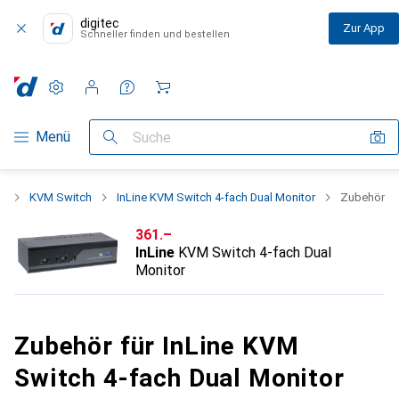
digitec
Zur App
Schneller finden und bestellen
Einstellungen
Kundenkonto
Vergleichslisten
Merklisten
Warenkorb
Navigation nach Kategorien
Menü
Suche
s
KVM Switch
InLine KVM Switch 4-fach Dual Monitor
Zubehör
CHF
361.–
InLine
KVM Switch 4-fach Dual
Monitor
Zubehör für InLine KVM
Switch 4-fach Dual Monitor