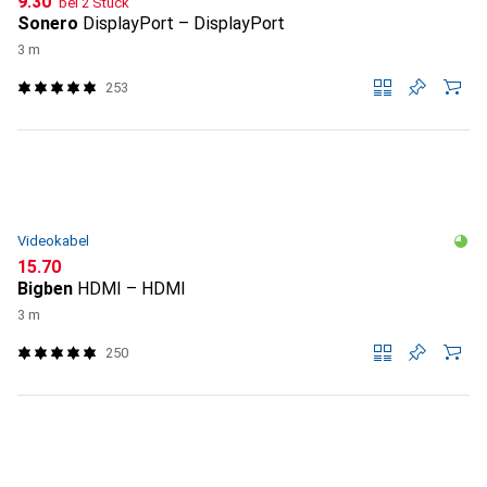
CHF
9.30
bei 2 Stück
Sonero
DisplayPort – DisplayPort
3 m
253
Videokabel
CHF
15.70
Bigben
HDMI – HDMI
3 m
250