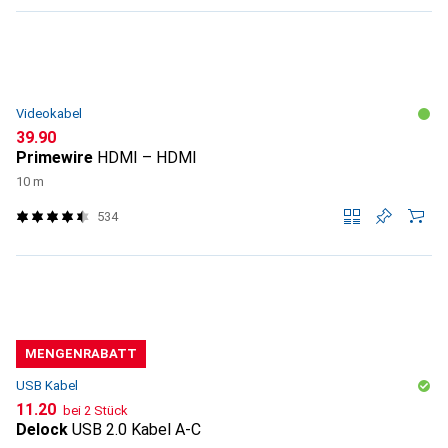
Videokabel
CHF
39.90
Primewire
HDMI – HDMI
10 m
534
MENGENRABATT
USB Kabel
CHF
11.20
bei 2 Stück
Delock
USB 2.0 Kabel A-C