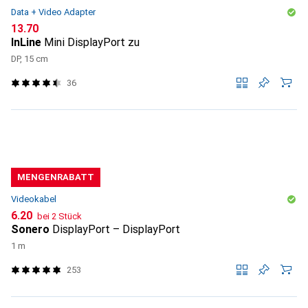
Data + Video Adapter
CHF
13.70
InLine
Mini DisplayPort zu
DP, 15 cm
36
MENGENRABATT
Videokabel
CHF
6.20
bei 2 Stück
Sonero
DisplayPort – DisplayPort
1 m
253