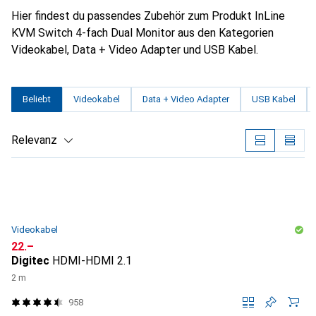
Hier findest du passendes Zubehör zum Produkt InLine
KVM Switch 4-fach Dual Monitor aus den Kategorien
Videokabel, Data + Video Adapter und USB Kabel.
Beliebt
Videokabel
Data + Video Adapter
USB Kabel
Relevanz
Produktliste
Videokabel
CHF
22.–
Digitec
HDMI-HDMI 2.1
2 m
958