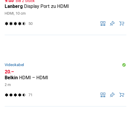
CHF
9.05
bei 2 Stück
Lanberg
Display Port zu HDMI
HDMI, 10 cm
50
Videokabel
CHF
20.–
Belkin
HDMI – HDMI
2 m
71