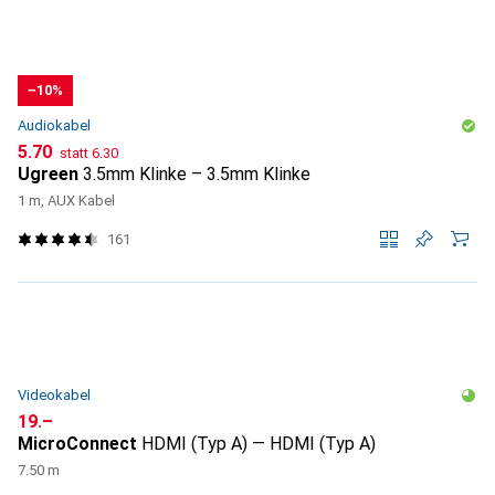
−10%
Audiokabel
CHF
CHF
5.70
statt
6.30
Ugreen
3.5mm Klinke – 3.5mm Klinke
1 m, AUX Kabel
161
Videokabel
CHF
19.–
MicroConnect
HDMI (Typ A) — HDMI (Typ A)
7.50 m