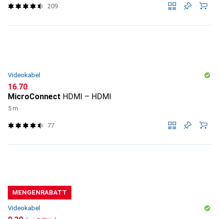
209
Videokabel
CHF
16.70
MicroConnect
HDMI – HDMI
5 m
77
MENGENRABATT
Videokabel