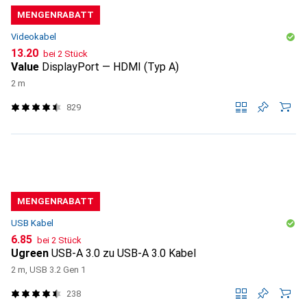
MENGENRABATT
Videokabel
CHF
13.20
bei 2 Stück
Value
DisplayPort — HDMI (Typ A)
2 m
829
MENGENRABATT
USB Kabel
CHF
6.85
bei 2 Stück
Ugreen
USB-A 3.0 zu USB-A 3.0 Kabel
2 m, USB 3.2 Gen 1
238