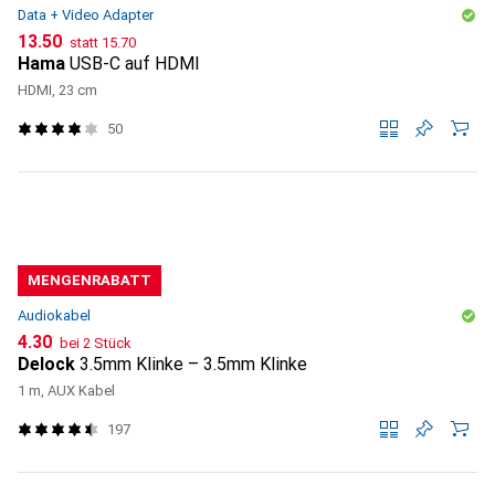
Data + Video Adapter
CHF
CHF
13.50
statt
15.70
Hama
USB-C auf HDMI
HDMI, 23 cm
50
MENGENRABATT
Audiokabel
CHF
4.30
bei 2 Stück
Delock
3.5mm Klinke – 3.5mm Klinke
1 m, AUX Kabel
197