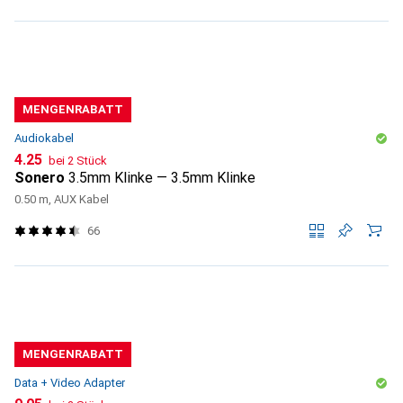
MENGENRABATT
Audiokabel
CHF
4.25
bei 2 Stück
Sonero
3.5mm Klinke — 3.5mm Klinke
0.50 m, AUX Kabel
66
MENGENRABATT
Data + Video Adapter