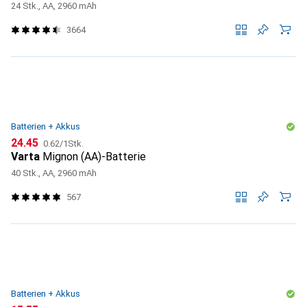
24 Stk., AA, 2960 mAh
3664
Batterien + Akkus
CHF
CHF
24.45
0.62
/
1Stk.
Varta
Mignon (AA)-Batterie
40 Stk., AA, 2960 mAh
567
Batterien + Akkus