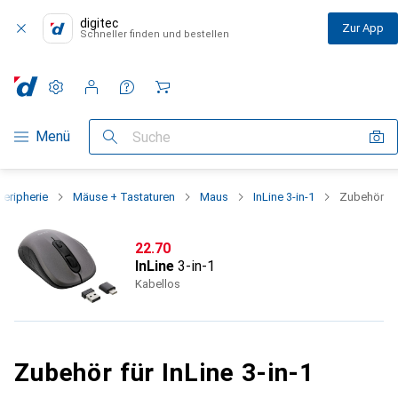
digitec
Zur App
Schneller finden und bestellen
Einstellungen
Kundenkonto
Vergleichslisten
Merklisten
Warenkorb
Navigation nach Kategorien
Menü
Suche
Peripherie
Mäuse + Tastaturen
Maus
InLine 3-in-1
Zubehör
CHF
22.70
InLine
3-in-1
Kabellos
Zubehör für InLine 3-in-1