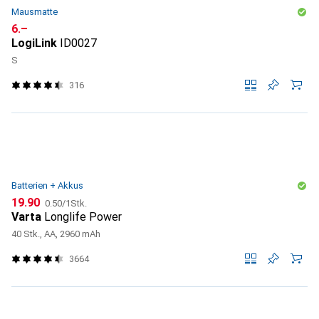
Mausmatte
CHF
6.–
LogiLink
ID0027
S
316
Batterien + Akkus
CHF
CHF
19.90
0.50
/
1Stk.
Varta
Longlife Power
40 Stk., AA, 2960 mAh
3664