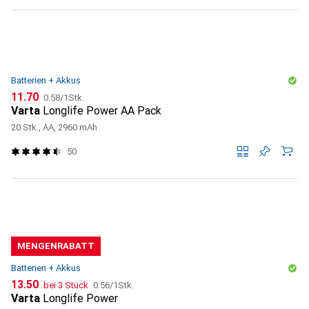
Batterien + Akkus
CHF
CHF
11.70
0.58
/
1Stk.
Varta
Longlife Power AA Pack
20 Stk., AA, 2960 mAh
50
MENGENRABATT
Batterien + Akkus
CHF
CHF
13.50
bei 3 Stück
0.56
/
1Stk.
Varta
Longlife Power