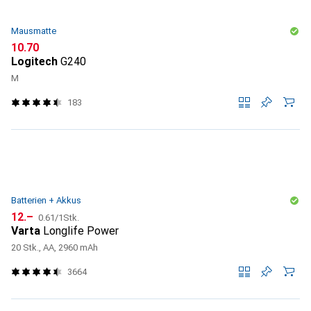
Mausmatte
CHF
10.70
Logitech
G240
M
183
Batterien + Akkus
CHF
CHF
12.–
0.61
/
1Stk.
Varta
Longlife Power
20 Stk., AA, 2960 mAh
3664