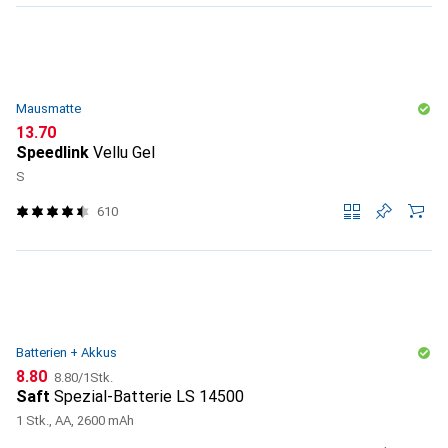
Mausmatte
CHF
13.70
Speedlink
Vellu Gel
S
610
Batterien + Akkus
CHF
CHF
8.80
8.80
/
1Stk.
Saft
Spezial-Batterie LS 14500
1 Stk., AA, 2600 mAh