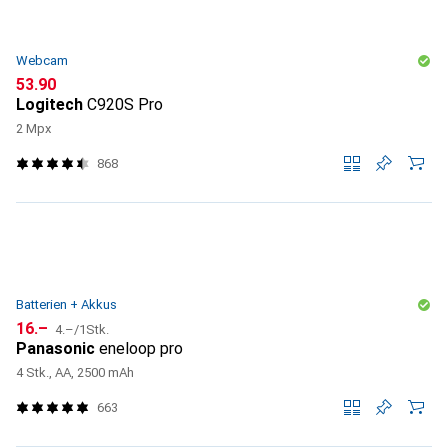
Webcam
CHF
53.90
Logitech
C920S Pro
2 Mpx
868
Batterien + Akkus
CHF
CHF
16.–
4.–
/
1Stk.
Panasonic
eneloop pro
4 Stk., AA, 2500 mAh
663