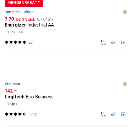
MENGENRABATT
Batterien + Akkus
CHF
CHF
7.70
bei 3 Stück
0.77
/
1Stk.
Energizer
Industrial AA
10 Stk., AA
23
Webcam
CHF
142.–
Logitech
Brio Business
13 Mpx
1776