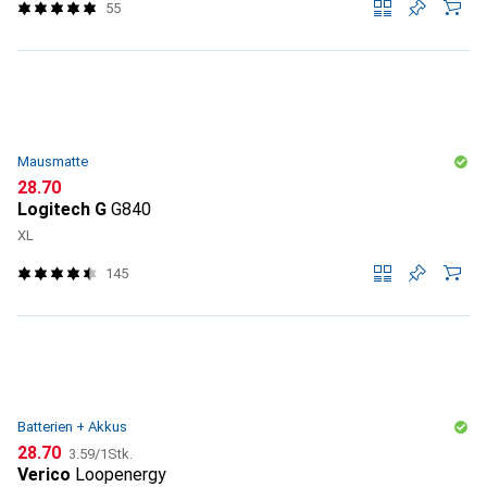
55
Mausmatte
CHF
28.70
Logitech G
G840
XL
145
Batterien + Akkus
CHF
CHF
28.70
3.59
/
1Stk.
Verico
Loopenergy