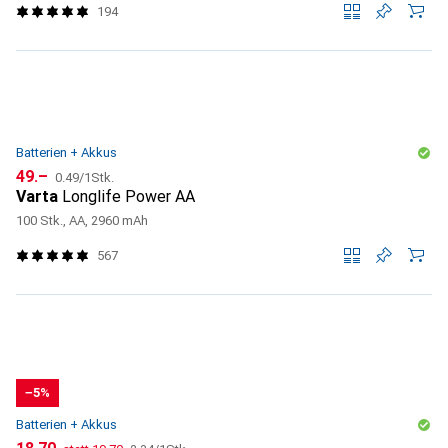
194
Batterien + Akkus
CHF
CHF
49.–
0.49
/
1Stk.
Varta
Longlife Power AA
100 Stk., AA, 2960 mAh
567
−5%
Batterien + Akkus
CHF
CHF