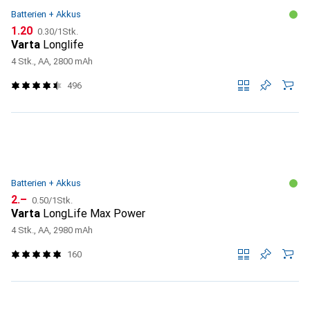
Batterien + Akkus
CHF
CHF
1.20
0.30
/
1Stk.
Varta
Longlife
4 Stk., AA, 2800 mAh
496
Batterien + Akkus
CHF
CHF
2.–
0.50
/
1Stk.
Varta
LongLife Max Power
4 Stk., AA, 2980 mAh
160