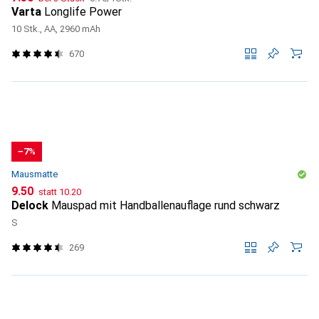
Varta
Longlife Power
10 Stk., AA, 2960 mAh
670
−7%
Mausmatte
CHF
CHF
9.50
statt
10.20
Delock
Mauspad mit Handballenauflage rund schwarz
S
269