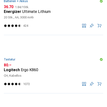
Batterien + Akkus
CHF
CHF
36.70
1.84
/
1Stk.
Energizer
Ultimate Lithium
20 Stk., AA, 3000 mAh
424
Tastatur
CHF
80.–
Logitech
Ergo K860
CH, Kabellos
1072