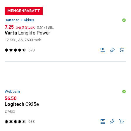
MENGENRABATT
Batterien + Akkus
CHF
CHF
7.25
bei 3 Stück
0.61
/
1Stk.
Varta
Longlife Power
12 Stk., AA, 2600 mAh
670
Webcam
CHF
56.50
Logitech
C925e
2 Mpx
638