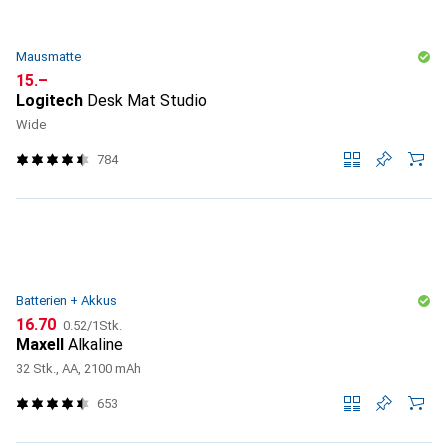
Mausmatte
CHF
15.–
Logitech
Desk Mat Studio
Wide
784
Batterien + Akkus
CHF
CHF
16.70
0.52
/
1Stk.
Maxell
Alkaline
32 Stk., AA, 2100 mAh
653