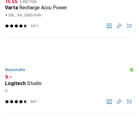
CHF
CHF
15.55
3.89
/
1Stk.
Varta
Recharge Accu Power
4 Stk., AA, 2600 mAh
1611
Mausmatte
CHF
9.–
Logitech
Studio
S
947