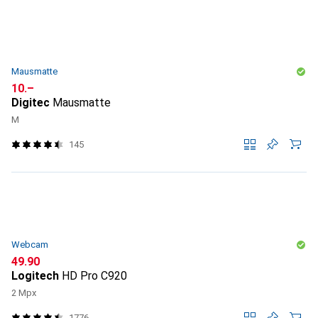
Mausmatte
CHF
10.–
Digitec
Mausmatte
M
145
Webcam
CHF
49.90
Logitech
HD Pro C920
2 Mpx
1776