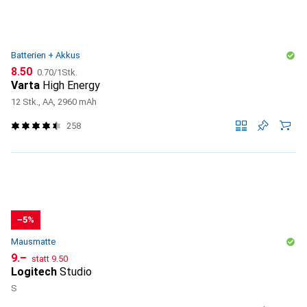
Batterien + Akkus
CHF
CHF
8.50
0.70
/
1Stk.
Varta
High Energy
12 Stk., AA, 2960 mAh
258
−5%
Mausmatte
CHF
CHF
9.–
statt
9.50
Logitech
Studio
S