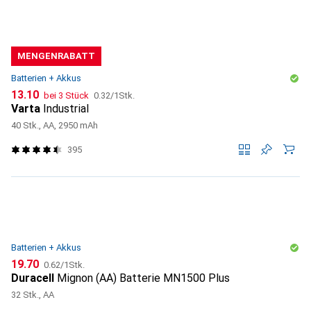
MENGENRABATT
Batterien + Akkus
CHF
CHF
13.10
bei 3 Stück
0.32
/
1Stk.
Varta
Industrial
40 Stk., AA, 2950 mAh
395
Batterien + Akkus
CHF
CHF
19.70
0.62
/
1Stk.
Duracell
Mignon (AA) Batterie MN1500 Plus
32 Stk., AA