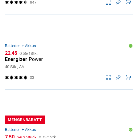
947
Batterien + Akkus
CHF
CHF
22.45
0.56
/
1Stk.
Energizer
Power
40 Stk., AA
33
MENGENRABATT
Batterien + Akkus
CHF
CHF
7.50
bei 3 Stück
0.75
/
1Stk.