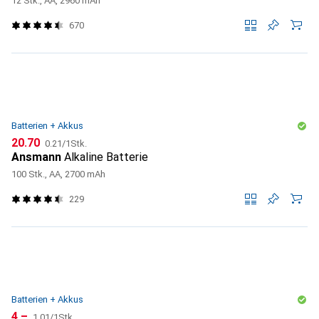
12 Stk., AA, 2960 mAh
670
Batterien + Akkus
CHF
CHF
20.70
0.21
/
1Stk.
Ansmann
Alkaline Batterie
100 Stk., AA, 2700 mAh
229
Batterien + Akkus
CHF
CHF
4.–
1.01
/
1Stk.