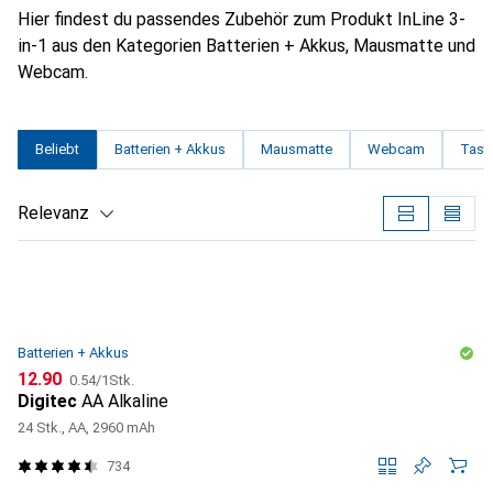
Hier findest du passendes Zubehör zum Produkt InLine 3-
in-1 aus den Kategorien Batterien + Akkus, Mausmatte und
Webcam.
Beliebt
Batterien + Akkus
Mausmatte
Webcam
Tasta
Relevanz
Produktliste
Batterien + Akkus
CHF
CHF
12.90
0.54
/
1Stk.
Digitec
AA Alkaline
24 Stk., AA, 2960 mAh
734