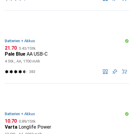
Batterien + Akkus
CHF
CHF
21.70
5.43
/
1Stk.
Pale Blue
AA USB-C
4 Stk., AA, 1700 mAh
383
Batterien + Akkus
CHF
CHF
10.70
0.89
/
1Stk.
Varta
Longlife Power