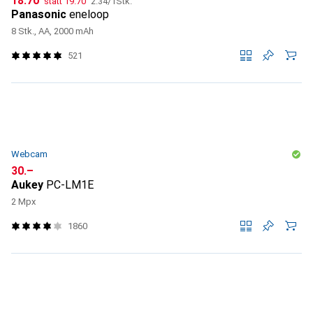
CHF
18.70
statt
19.70
2.34
/
1Stk.
Panasonic
eneloop
8 Stk., AA, 2000 mAh
521
Webcam
CHF
30.–
Aukey
PC-LM1E
2 Mpx
1860