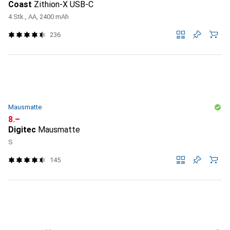
Coast
Zithion-X USB-C
4 Stk., AA, 2400 mAh
236
Mausmatte
CHF
8.–
Digitec
Mausmatte
S
145