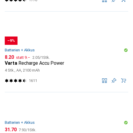
−9%
Batterien + Akkus
CHF
CHF
CHF
8.20
statt
9.–
2.05
/
1Stk.
Varta
Recharge Accu Power
4 Stk., AA, 2100 mAh
1611
Batterien + Akkus
CHF
CHF
31.70
7.93
/
1Stk.