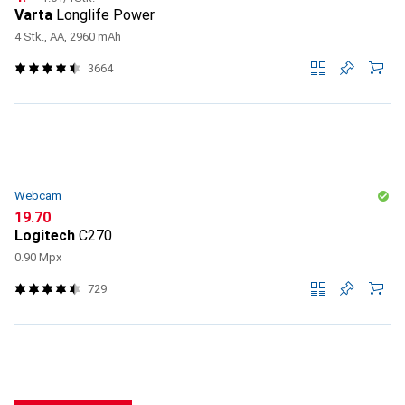
Varta
Longlife Power
4 Stk., AA, 2960 mAh
3664
Webcam
CHF
19.70
Logitech
C270
0.90 Mpx
729