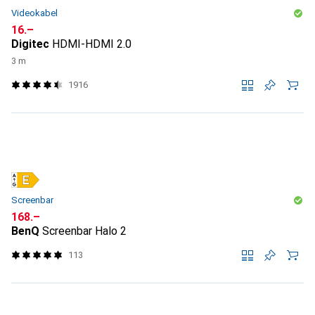
Videokabel
CHF
16.–
Digitec
HDMI-HDMI 2.0
3 m
1916
Screenbar
CHF
168.–
BenQ
Screenbar Halo 2
113