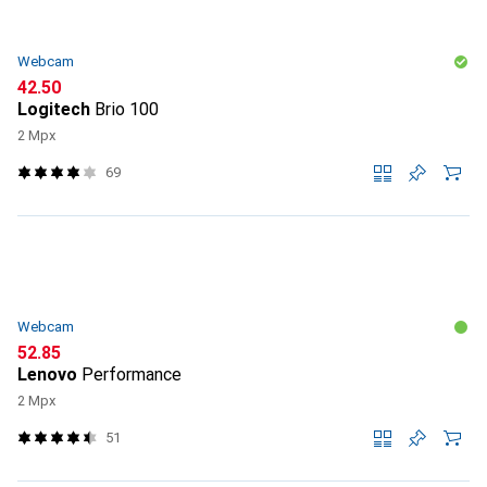
Webcam
CHF
42.50
Logitech
Brio 100
2 Mpx
69
Webcam
CHF
52.85
Lenovo
Performance
2 Mpx
51