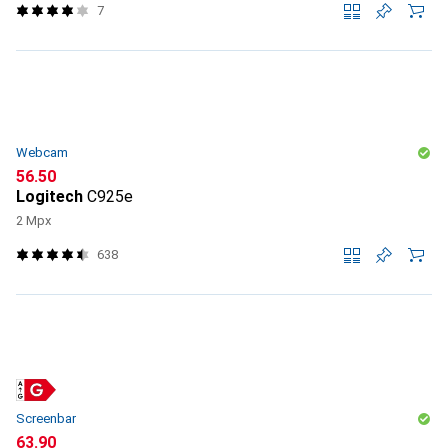
7
Webcam
CHF
56.50
Logitech
C925e
2 Mpx
638
Screenbar
CHF
63.90