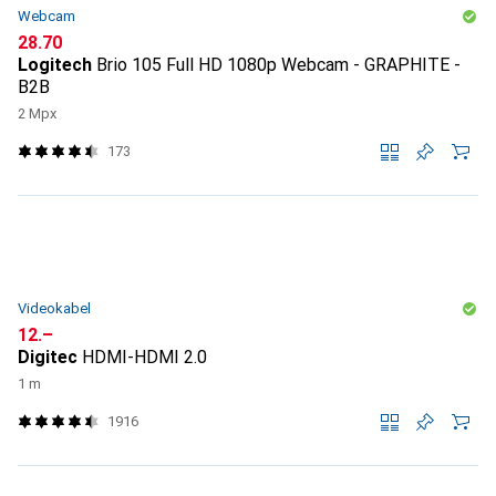
Webcam
CHF
28.70
Logitech
Brio 105 Full HD 1080p Webcam - GRAPHITE -
B2B
2 Mpx
173
Videokabel
CHF
12.–
Digitec
HDMI-HDMI 2.0
1 m
1916