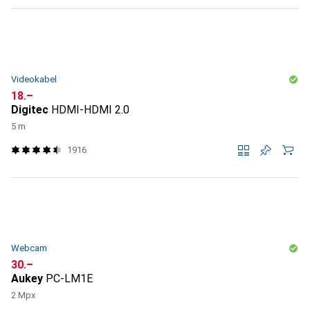
Videokabel
CHF
18.–
Digitec
HDMI-HDMI 2.0
5 m
1916
Webcam
CHF
30.–
Aukey
PC-LM1E
2 Mpx