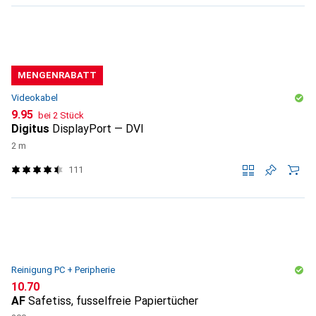
MENGENRABATT
Videokabel
CHF
9.95
bei 2 Stück
Digitus
DisplayPort — DVI
2 m
111
Reinigung PC + Peripherie
CHF
10.70
AF
Safetiss, fusselfreie Papiertücher