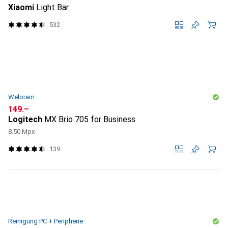
Xiaomi
Light Bar
532
Webcam
CHF
149.–
Logitech
MX Brio 705 for Business
8.50 Mpx
139
Reinigung PC + Peripherie