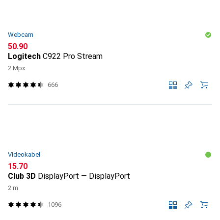
Webcam
CHF
50.90
Logitech
C922 Pro Stream
2 Mpx
666
Videokabel
CHF
15.70
Club 3D
DisplayPort — DisplayPort
2 m
1096