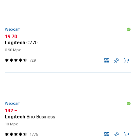
Webcam
CHF
19.70
Logitech
C270
0.90 Mpx
729
Webcam
CHF
142.–
Logitech
Brio Business
13 Mpx
1776