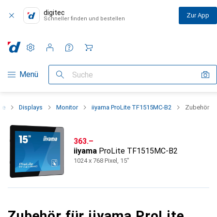
digitec
Zur App
Schneller finden und bestellen
Einstellungen
Kundenkonto
Vergleichslisten
Merklisten
Warenkorb
Navigation nach Kategorien
Menü
Suche
ie
Displays
Monitor
iiyama ProLite TF1515MC-B2
Zubehör
CHF
363.–
iiyama
ProLite TF1515MC-B2
1024 x 768 Pixel, 15"
Zubehör für iiyama ProLite