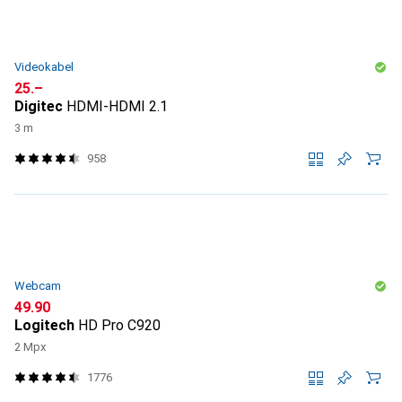
Videokabel
CHF
25.–
Digitec
HDMI-HDMI 2.1
3 m
958
Webcam
CHF
49.90
Logitech
HD Pro C920
2 Mpx
1776