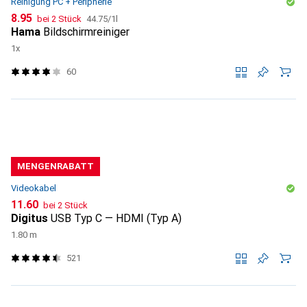
Reinigung PC + Peripherie
CHF
CHF
8.95
bei 2 Stück
44.75
/
1l
Hama
Bildschirmreiniger
1x
60
MENGENRABATT
Videokabel
CHF
11.60
bei 2 Stück
Digitus
USB Typ C — HDMI (Typ A)
1.80 m
521