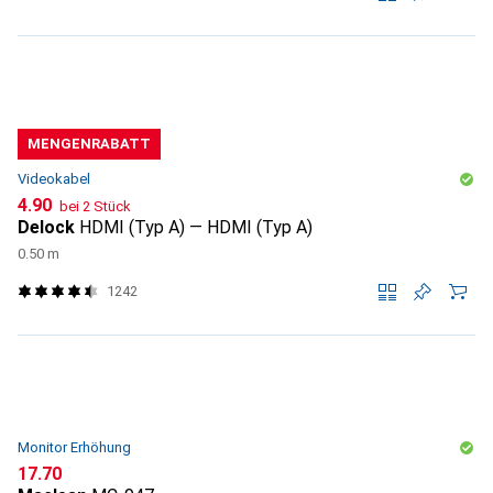
MENGENRABATT
Videokabel
CHF
4.90
bei 2 Stück
Delock
HDMI (Typ A) — HDMI (Typ A)
0.50 m
1242
Monitor Erhöhung
CHF
17.70