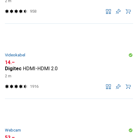
2 m
958
Videokabel
CHF
14.–
Digitec
HDMI-HDMI 2.0
2 m
1916
Webcam
CHF
53.–