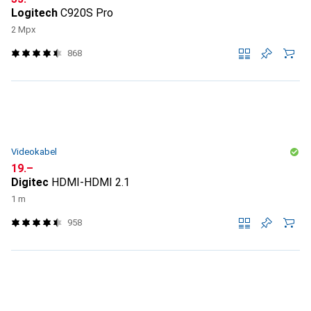
Logitech
C920S Pro
2 Mpx
868
Videokabel
CHF
19.–
Digitec
HDMI-HDMI 2.1
1 m
958