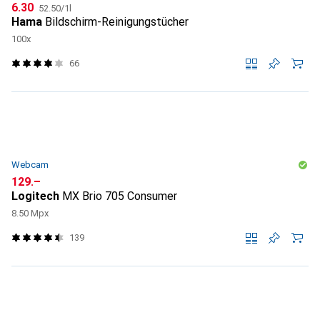
CHF
CHF
6.30
52.50
/
1l
Hama
Bildschirm-Reinigungstücher
100x
66
Webcam
CHF
129.–
Logitech
MX Brio 705 Consumer
8.50 Mpx
139