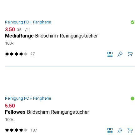
Reinigung PC + Peripherie
CHF
CHF
3.50
35.–
/
1l
MediaRange
Bildschirm-Reinigungstücher
100x
27
Reinigung PC + Peripherie
CHF
5.50
Fellowes
Bildschirm Reinigungstücher
100x
187