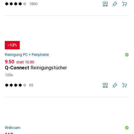
1860
−12%
Reinigung PC + Peripherie
CHF
CHF
9.50
statt
10.80
Q-Connect
Reinigungstücher
100x
85
Webcam