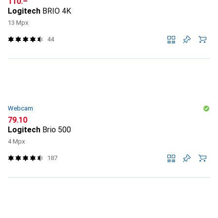
CHF
110.–
Logitech
BRIO 4K
13 Mpx
44
Webcam
CHF
79.10
Logitech
Brio 500
4 Mpx
187