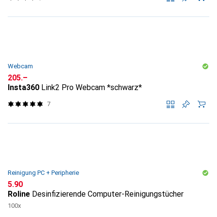
Webcam
CHF
205.–
Insta360
Link2 Pro Webcam *schwarz*
7
Reinigung PC + Peripherie
CHF
5.90
Roline
Desinfizierende Computer-Reinigungstücher
100x