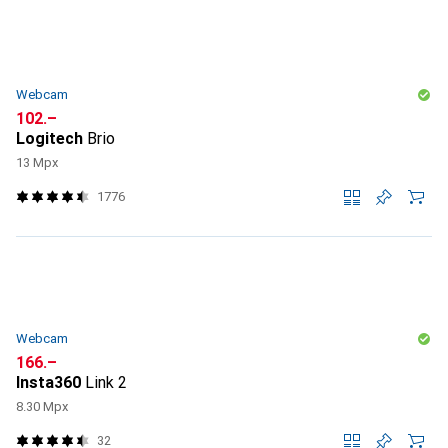
Webcam
CHF
102.–
Logitech
Brio
13 Mpx
1776
Webcam
CHF
166.–
Insta360
Link 2
8.30 Mpx
32