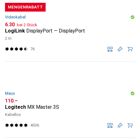
MENGENRABATT
Videokabel
CHF
6.30
bei 2 Stück
LogiLink
DisplayPort — DisplayPort
2 m
76
Maus
CHF
110.–
Logitech
MX Master 3S
Kabellos
4036