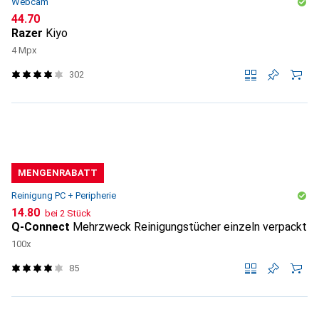
Webcam
CHF
44.70
Razer
Kiyo
4 Mpx
302
MENGENRABATT
Reinigung PC + Peripherie
CHF
14.80
bei 2 Stück
Q-Connect
Mehrzweck Reinigungstücher einzeln verpackt
100x
85