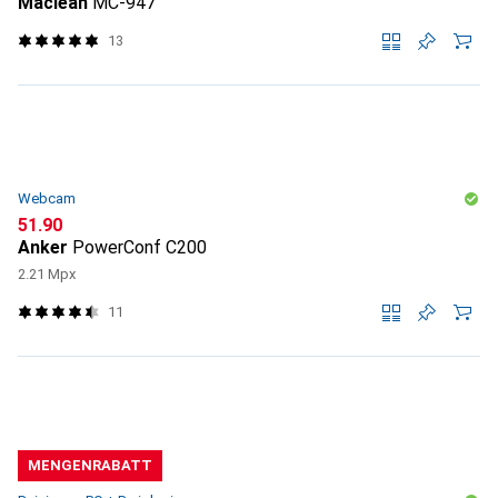
Maclean
MC-947
13
Webcam
CHF
51.90
Anker
PowerConf C200
2.21 Mpx
11
MENGENRABATT