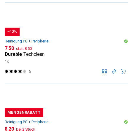
−12%
Reinigung PC + Peripherie
CHF
CHF
7.50
statt
8.50
Durable
Techclean
1x
5
MENGENRABATT
Reinigung PC + Peripherie
CHF
8.20
bei 2 Stück