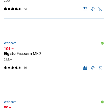
200x
23
Webcam
CHF
104.–
Elgato
Facecam MK.2
2 Mpx
36
Webcam
CHF
80.–