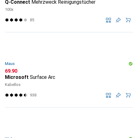
Q-Connect
Mehrzweck Reinigungstücher
100x
85
Maus
CHF
69.90
Microsoft
Surface Arc
Kabellos
938