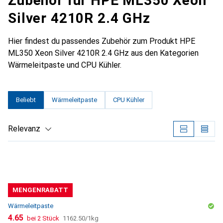
Zubehör für HPE ML350 Xeon
Silver 4210R 2.4 GHz
Hier findest du passendes Zubehör zum Produkt HPE
ML350 Xeon Silver 4210R 2.4 GHz aus den Kategorien
Wärmeleitpaste und CPU Kühler.
Beliebt
Wärmeleitpaste
CPU Kühler
Relevanz
Produktliste
MENGENRABATT
Wärmeleitpaste
CHF
CHF
4.65
bei 2 Stück
1162.50
/
1kg