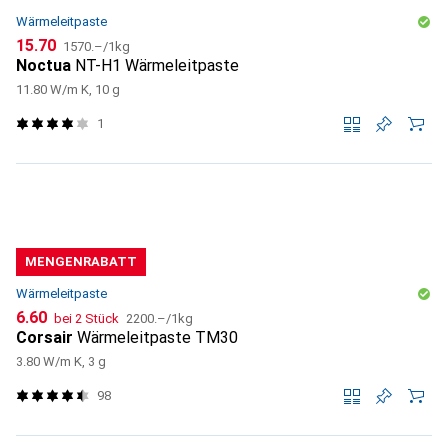
Wärmeleitpaste
CHF
CHF
15.70
1570.–
/
1kg
Noctua
NT-H1 Wärmeleitpaste
11.80 W/m K, 10 g
1
MENGENRABATT
Wärmeleitpaste
CHF
CHF
6.60
bei 2 Stück
2200.–
/
1kg
Corsair
Wärmeleitpaste TM30
3.80 W/m K, 3 g
98