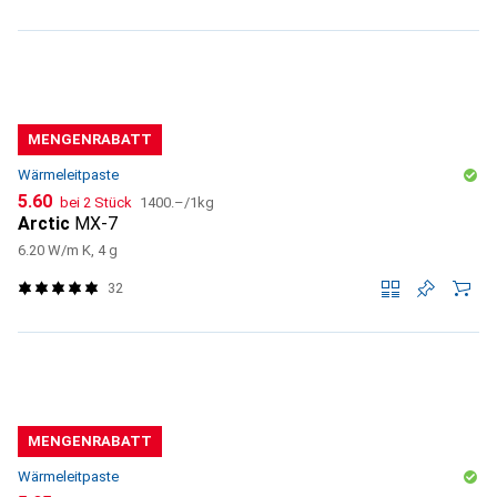
MENGENRABATT
Wärmeleitpaste
CHF
CHF
5.60
bei 2 Stück
1400.–
/
1kg
Arctic
MX-7
6.20 W/m K, 4 g
32
MENGENRABATT
Wärmeleitpaste