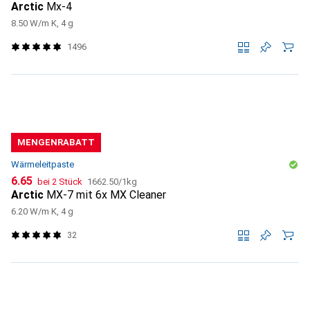
Arctic
Mx-4
8.50 W/m K, 4 g
1496
MENGENRABATT
Wärmeleitpaste
CHF
CHF
6.65
bei 2 Stück
1662.50
/
1kg
Arctic
MX-7 mit 6x MX Cleaner
6.20 W/m K, 4 g
32