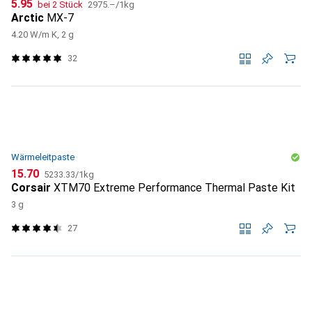
CHF
CHF
5.95
bei 2 Stück
2975.–
/
1kg
Arctic
MX-7
4.20 W/m K, 2 g
32
Wärmeleitpaste
CHF
CHF
15.70
5233.33
/
1kg
Corsair
XTM70 Extreme Performance Thermal Paste Kit
3 g
27