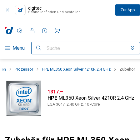
digitec
Zur App
Schneller finden und bestellen
Einstellungen
Kundenkonto
Vergleichslisten
Merklisten
Warenkorb
Navigation nach Kategorien
Menü
Suche
ten
Prozessor
HPE ML350 Xeon Silver 4210R 2.4 GHz
Zubehör
CHF
1317.–
HPE
ML350 Xeon Silver 4210R 2.4 GHz
LGA 3647, 2.40 GHz, 10 -Core