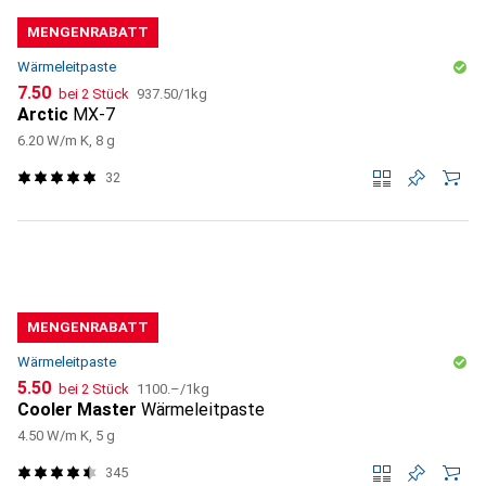
MENGENRABATT
Wärmeleitpaste
CHF
CHF
7.50
bei 2 Stück
937.50
/
1kg
Arctic
MX-7
6.20 W/m K, 8 g
32
MENGENRABATT
Wärmeleitpaste
CHF
CHF
5.50
bei 2 Stück
1100.–
/
1kg
Cooler Master
Wärmeleitpaste
4.50 W/m K, 5 g
345