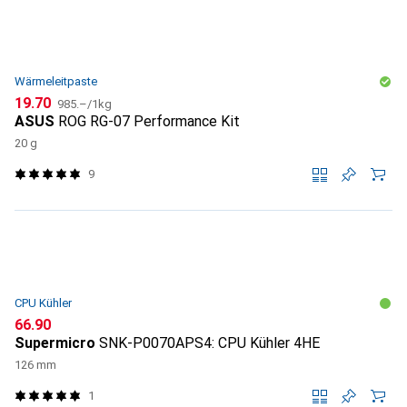
Wärmeleitpaste
CHF
CHF
19.70
985.–
/
1kg
ASUS
ROG RG-07 Performance Kit
20 g
9
CPU Kühler
CHF
66.90
Supermicro
SNK-P0070APS4: CPU Kühler 4HE
126 mm
1