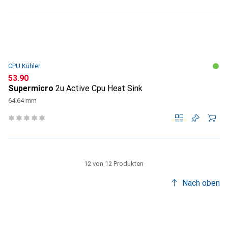
CPU Kühler
CHF
53.90
Supermicro
2u Active Cpu Heat Sink
64.64 mm
12 von 12 Produkten
Nach oben