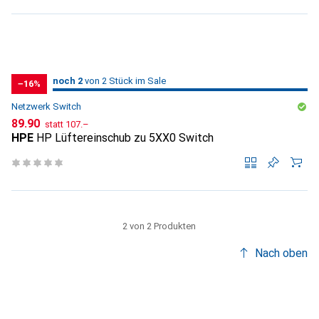
2
2
noch 2
/ 2
/ 2 im Sale
von 2 Stück im Sale
−16%
Netzwerk Switch
CHF
CHF
89.90
statt
107.–
HPE
HP Lüftereinschub zu 5XX0 Switch
2 von 2 Produkten
Nach oben