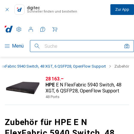
digitec
Zur App
Schneller finden und bestellen
Einstellungen
Kundenkonto
Vergleichslisten
Merklisten
Warenkorb
Navigation nach Kategorien
Menü
Suche
FlexFabric 5940 Switch, 48 XGT, 6 QSFP28, OpenFlow Support
Zubehör
CHF
28 163.–
HPE
E N FlexFabric 5940 Switch, 48
XGT, 6 QSFP28, OpenFlow Support
48 Ports
Zubehör für HPE E N
FlexFabric 5940 Switch, 48