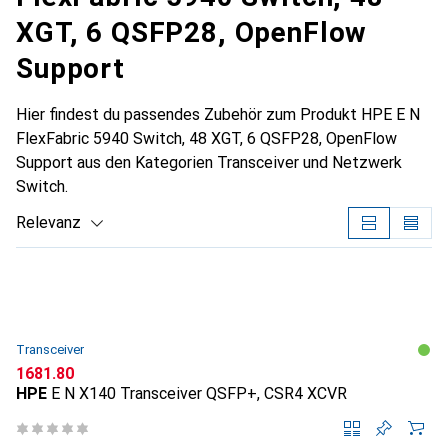
XGT, 6 QSFP28, OpenFlow
Support
Hier findest du passendes Zubehör zum Produkt HPE E N
FlexFabric 5940 Switch, 48 XGT, 6 QSFP28, OpenFlow
Support aus den Kategorien Transceiver und Netzwerk
Switch.
Relevanz
Produktliste
Transceiver
CHF
1681.80
HPE
E N X140 Transceiver QSFP+, CSR4 XCVR