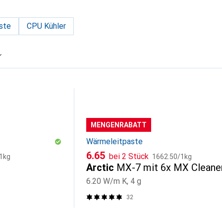
ste
CPU Kühler
MENGENRABATT
Wärmeleitpaste
CHF
CHF
6.65
bei 2 Stück
1kg
1662.50
/
1kg
Arctic
MX-7 mit 6x MX Cleane
6.20 W/m K, 4 g
32