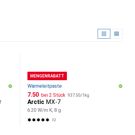
MENGENRABATT
Wärmeleitpaste
CHF
CHF
7.50
bei 2 Stück
937.50
/
1kg
r
Arctic
MX-7
6.20 W/m K, 8 g
32