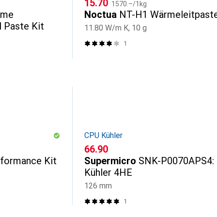
CHF
CHF
15.70
1570.–
/
1kg
eme
Noctua
NT-H1 Wärmeleitpast
 Paste Kit
11.80 W/m K, 10 g
1
CPU Kühler
CHF
66.90
formance Kit
Supermicro
SNK-P0070APS4:
Kühler 4HE
126 mm
1