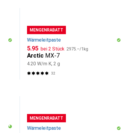
MENGENRABATT
Wärmeleitpaste
CHF
CHF
5.95
bei 2 Stück
2975.–
/
1kg
Arctic
MX-7
4.20 W/m K, 2 g
32
MENGENRABATT
Wärmeleitpaste