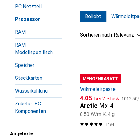
PC Netzteil
Beliebt
Wärmeleitpa
Prozessor
RAM
Sortieren nach
:
Relevanz
RAM
Produktliste
Modellspezifisch
Speicher
Steckkarten
MENGENRABATT
Wärmeleitpaste
Wasserkühlung
CHF
CHF
4.05
bei 2 Stück
1012.50
/
Zubehör PC
Arctic
Mx-4
Komponenten
8.50 W/m K, 4 g
1494
Angebote