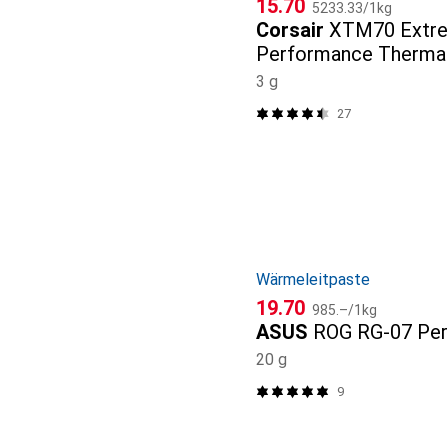
CHF
CHF
15.70
5233.33
/
1kg
Corsair
XTM70 Extr
Performance Thermal
3 g
27
Wärmeleitpaste
CHF
CHF
19.70
985.–
/
1kg
ASUS
ROG RG-07 Per
20 g
9