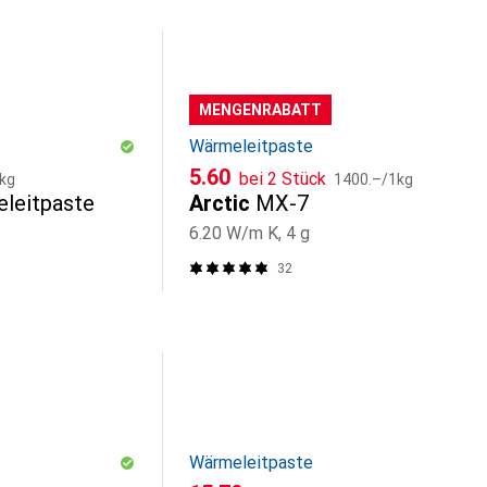
MENGENRABATT
Wärmeleitpaste
CHF
CHF
5.60
bei 2 Stück
kg
1400.–
/
1kg
leitpaste
Arctic
MX-7
6.20 W/m K, 4 g
32
Wärmeleitpaste