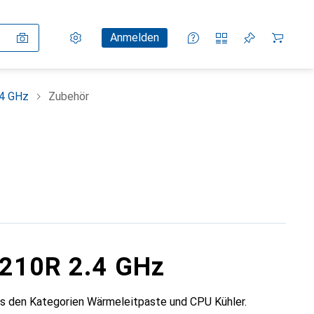
Einstellungen
Kundenkonto
Vergleichslisten
Merklisten
Warenkorb
Anmelden
.4 GHz
Zubehör
4210R 2.4 GHz
s den Kategorien Wärmeleitpaste und CPU Kühler.