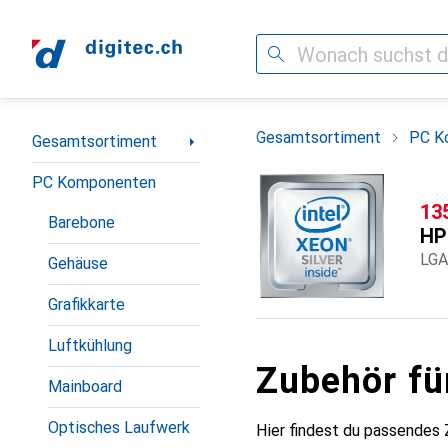
Suche
Navigation nach Kategorien
Gesamtsortiment
PC K
Gesamtsortiment
PC Komponenten
CH
13
Barebone
HP
LGA
Gehäuse
Grafikkarte
Luftkühlung
Zubehör fü
Mainboard
Optisches Laufwerk
Hier findest du passendes