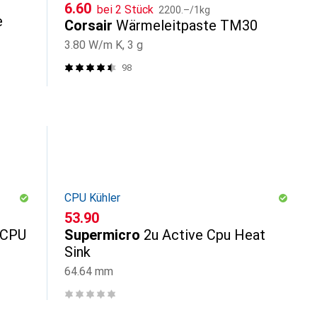
CHF
CHF
6.60
bei 2 Stück
2200.–
/
1kg
e
Corsair
Wärmeleitpaste TM30
3.80 W/m K, 3 g
98
CPU Kühler
CHF
53.90
 CPU
Supermicro
2u Active Cpu Heat
Sink
64.64 mm