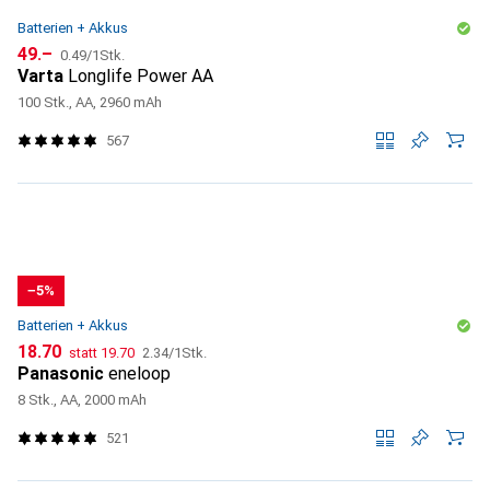
Batterien + Akkus
CHF
CHF
49.–
0.49
/
1Stk.
Varta
Longlife Power AA
100 Stk., AA, 2960 mAh
567
−5%
Batterien + Akkus
CHF
CHF
CHF
18.70
statt
19.70
2.34
/
1Stk.
Panasonic
eneloop
8 Stk., AA, 2000 mAh
521