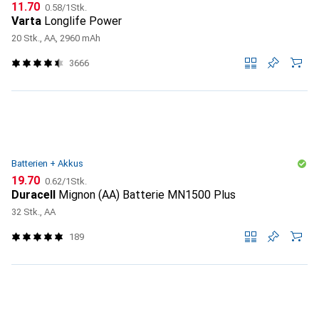
CHF
CHF
11.70
0.58
/
1Stk.
Varta
Longlife Power
20 Stk., AA, 2960 mAh
3666
Batterien + Akkus
CHF
CHF
19.70
0.62
/
1Stk.
Duracell
Mignon (AA) Batterie MN1500 Plus
32 Stk., AA
189