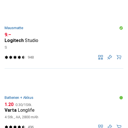
Mausmatte
CHF
9.–
Logitech
Studio
S
948
Batterien + Akkus
CHF
CHF
1.20
0.30
/
1Stk.
Varta
Longlife
4 Stk., AA, 2800 mAh
496