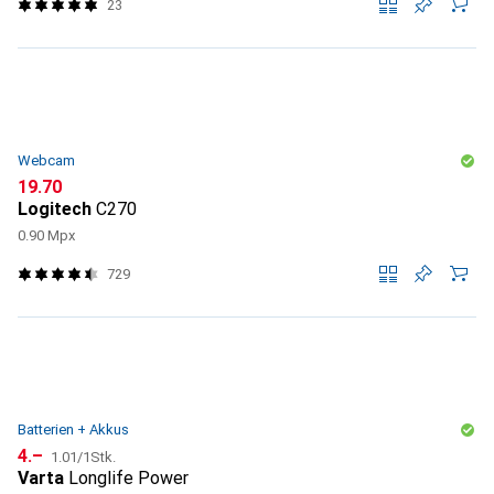
23
Webcam
CHF
19.70
Logitech
C270
0.90 Mpx
729
Batterien + Akkus
CHF
CHF
4.–
1.01
/
1Stk.
Varta
Longlife Power