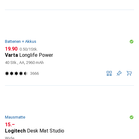
Batterien + Akkus
CHF
CHF
19.90
0.50
/
1Stk.
Varta
Longlife Power
40 Stk., AA, 2960 mAh
3666
Mausmatte
CHF
15.–
Logitech
Desk Mat Studio
Wide