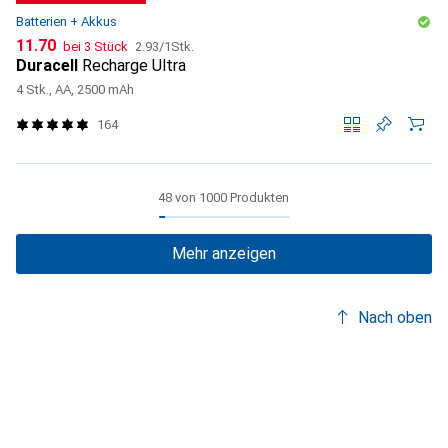
Batterien + Akkus
CHF
CHF
11.70
bei 3 Stück
2.93
/
1Stk.
Duracell
Recharge Ultra
4 Stk., AA, 2500 mAh
164
48 von 1000 Produkten
Mehr anzeigen
Nach oben