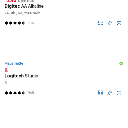
CHF
12.90
0.54
/
1Stk.
Digitec
AA Alkaline
24 Stk., AA, 2960 mAh
736
Mausmatte
CHF
9.–
Logitech
Studio
S
948