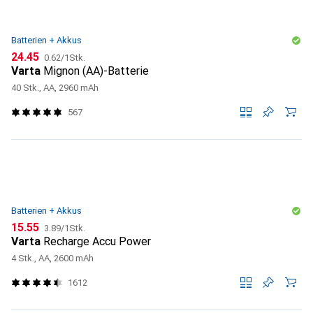
Batterien + Akkus
CHF
CHF
24.45
0.62
/
1Stk.
Varta
Mignon (AA)-Batterie
40 Stk., AA, 2960 mAh
567
Batterien + Akkus
CHF
CHF
15.55
3.89
/
1Stk.
Varta
Recharge Accu Power
4 Stk., AA, 2600 mAh
1612