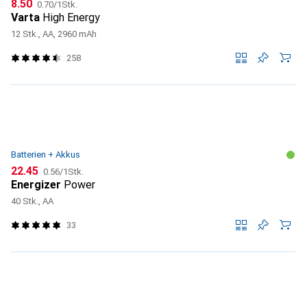
CHF
CHF
8.50
0.70
/
1Stk.
Varta
High Energy
12 Stk., AA, 2960 mAh
258
Batterien + Akkus
CHF
CHF
22.45
0.56
/
1Stk.
Energizer
Power
40 Stk., AA
33