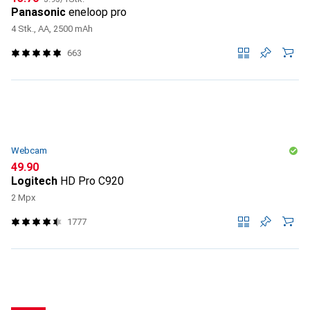
Panasonic
eneloop pro
4 Stk., AA, 2500 mAh
663
Webcam
CHF
49.90
Logitech
HD Pro C920
2 Mpx
1777