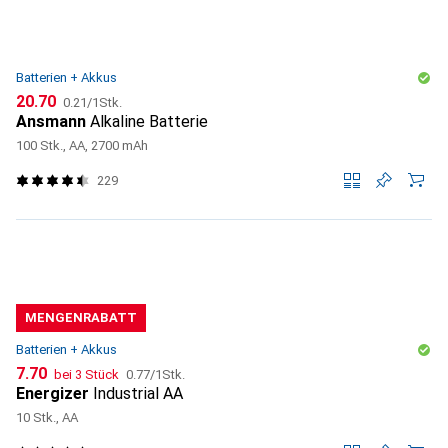
Batterien + Akkus
CHF
CHF
20.70
0.21
/
1Stk.
Ansmann
Alkaline Batterie
100 Stk., AA, 2700 mAh
229
MENGENRABATT
Batterien + Akkus
CHF
CHF
7.70
bei 3 Stück
0.77
/
1Stk.
Energizer
Industrial AA
10 Stk., AA