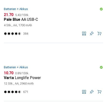
Batterien + Akkus
CHF
CHF
21.70
5.43
/
1Stk.
Pale Blue
AA USB-C
4 Stk., AA, 1700 mAh
384
Batterien + Akkus
CHF
CHF
10.70
0.89
/
1Stk.
Varta
Longlife Power
12 Stk., AA, 2960 mAh
671