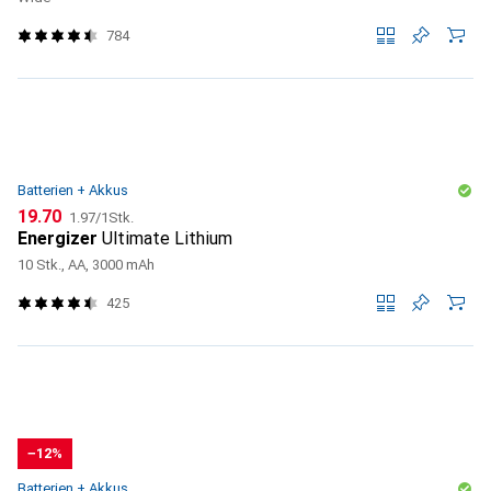
784
Batterien + Akkus
CHF
CHF
19.70
1.97
/
1Stk.
Energizer
Ultimate Lithium
10 Stk., AA, 3000 mAh
425
−12%
Batterien + Akkus