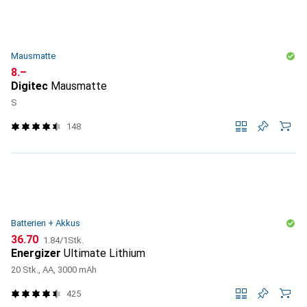
Mausmatte
CHF
8.–
Digitec
Mausmatte
S
148
Batterien + Akkus
CHF
CHF
36.70
1.84
/
1Stk.
Energizer
Ultimate Lithium
20 Stk., AA, 3000 mAh
425