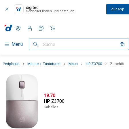
digitec
Zur App
Schneller finden und bestellen
Einstellungen
Kundenkonto
Vergleichslisten
Merklisten
Warenkorb
Navigation nach Kategorien
Menü
Suche
Peripherie
Mäuse + Tastaturen
Maus
HP Z3700
Zubehör
CHF
19.70
HP
Z3700
Kabellos