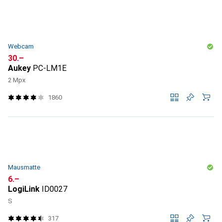
Webcam
CHF
30.–
Aukey
PC-LM1E
2 Mpx
1860
Mausmatte
CHF
6.–
LogiLink
ID0027
S
317