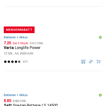
MENGENRABATT
Batterien + Akkus
CHF
CHF
7.25
bei 3 Stück
0.61
/
1Stk.
Varta
Longlife Power
12 Stk., AA, 2600 mAh
671
Batterien + Akkus
CHF
CHF
8.80
8.80
/
1Stk.
Saft
Spezial-Batterie LS 14500