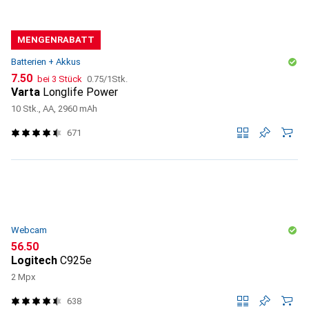
MENGENRABATT
Batterien + Akkus
CHF
CHF
7.50
bei 3 Stück
0.75
/
1Stk.
Varta
Longlife Power
10 Stk., AA, 2960 mAh
671
Webcam
CHF
56.50
Logitech
C925e
2 Mpx
638