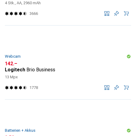
4 Stk., AA, 2960 mAh
3666
Webcam
CHF
142.–
Logitech
Brio Business
13 Mpx
1778
Batterien + Akkus