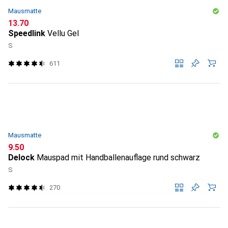
Mausmatte
CHF
13.70
Speedlink
Vellu Gel
S
611
Mausmatte
CHF
9.50
Delock
Mauspad mit Handballenauflage rund schwarz
S
270