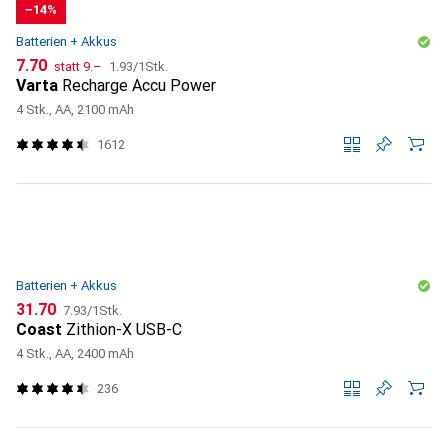
−14%
Batterien + Akkus
CHF
CHF
CHF
7.70
statt
9.–
1.93
/
1Stk.
Varta
Recharge Accu Power
4 Stk., AA, 2100 mAh
1612
Batterien + Akkus
CHF
CHF
31.70
7.93
/
1Stk.
Coast
Zithion-X USB-C
4 Stk., AA, 2400 mAh
236