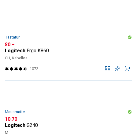
Tastatur
CHF
80.–
Logitech
Ergo K860
CH, Kabellos
1072
Mausmatte
CHF
10.70
Logitech
G240
M