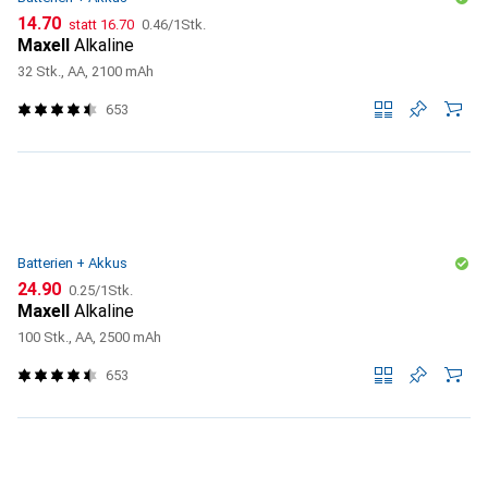
CHF
CHF
CHF
14.70
statt
16.70
0.46
/
1Stk.
Maxell
Alkaline
32 Stk., AA, 2100 mAh
653
Batterien + Akkus
CHF
CHF
24.90
0.25
/
1Stk.
Maxell
Alkaline
100 Stk., AA, 2500 mAh
653