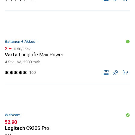
Batterien + Akkus
CHF
CHF
2.–
0.50
/
1Stk.
Varta
LongLife Max Power
4 Stk., AA, 2980 mAh
160
Webcam
CHF
52.90
Logitech
C920S Pro