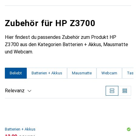
Zubehör für HP Z3700
Hier findest du passendes Zubehör zum Produkt HP
Z3700 aus den Kategorien Batterien + Akkus, Mausmatte
und Webcam.
Beliebt
Batterien + Akkus
Mausmatte
Webcam
Tasta
Relevanz
Produktliste
Batterien + Akkus
CHF