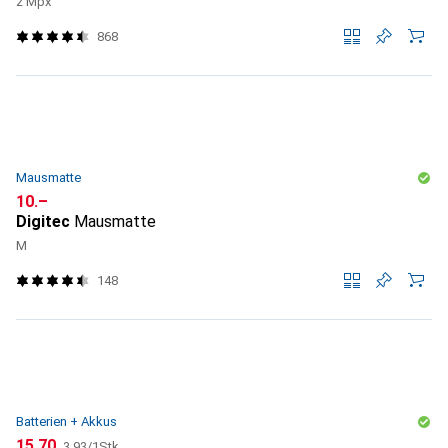
2 Mpx
868
Mausmatte
CHF
10.–
Digitec
Mausmatte
M
148
Batterien + Akkus
CHF
CHF
15.70
3.93
/
1Stk.