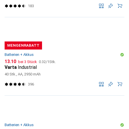
183
MENGENRABATT
Batterien + Akkus
CHF
CHF
13.10
bei 3 Stück
0.32
/
1Stk.
Varta
Industrial
40 Stk., AA, 2950 mAh
396
Batterien + Akkus