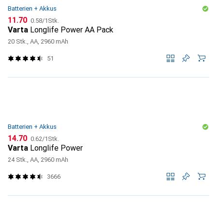
Batterien + Akkus
CHF
CHF
11.70
0.58
/
1Stk.
Varta
Longlife Power AA Pack
20 Stk., AA, 2960 mAh
51
Batterien + Akkus
CHF
CHF
14.70
0.62
/
1Stk.
Varta
Longlife Power
24 Stk., AA, 2960 mAh
3666