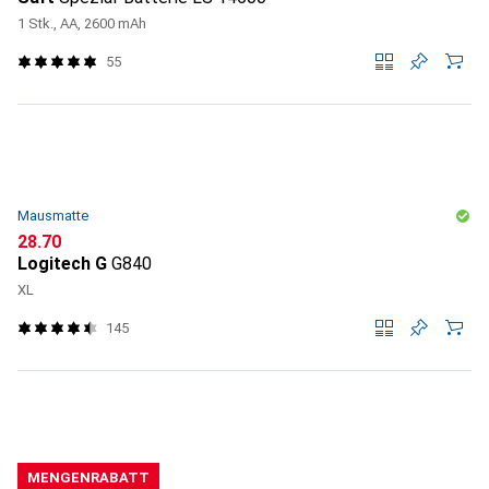
1 Stk., AA, 2600 mAh
55
Mausmatte
CHF
28.70
Logitech G
G840
XL
145
MENGENRABATT