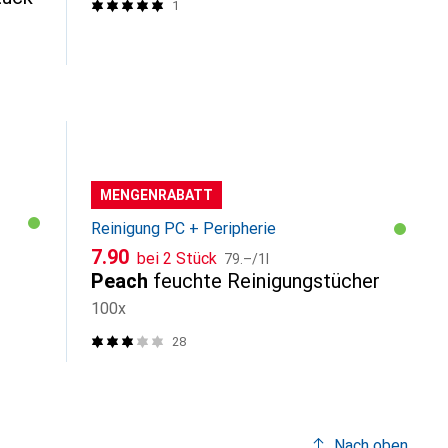
1
MENGENRABATT
Reinigung PC + Peripherie
CHF
CHF
7.90
bei 2 Stück
79.–
/
1l
Peach
feuchte Reinigungstücher
100x
28
Nach oben