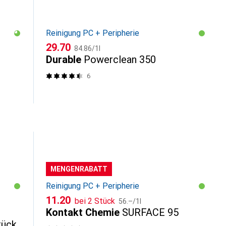
Reinigung PC + Peripherie
CHF
CHF
29.70
84.86
/
1l
Durable
Powerclean 350
6
MENGENRABATT
Reinigung PC + Peripherie
CHF
CHF
11.20
bei 2 Stück
56.–
/
1l
Kontakt Chemie
SURFACE 95
tück