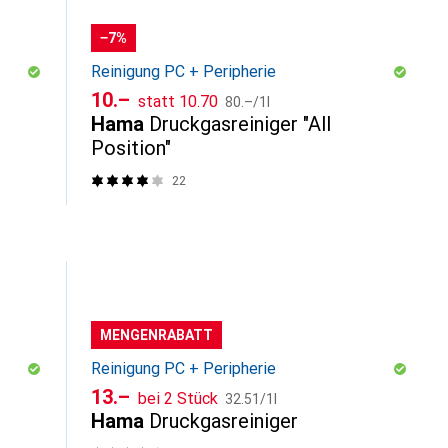
−7%
Reinigung PC + Peripherie
CHF
CHF
CHF
10.–
statt
10.70
80.–
/
1l
Hama
Druckgasreiniger "All
Position"
22
MENGENRABATT
Reinigung PC + Peripherie
CHF
CHF
13.–
bei 2 Stück
32.51
/
1l
Hama
Druckgasreiniger