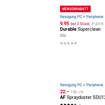
MENGENRABATT
Reinigung PC + Peripherie
CHF
CHF
9.95
bei 2 Stück
71.07
/
1l
Durable
Superclean
50x
Reinigung PC + Peripherie
CHF
CHF
22.–
176.–
/
1l
AF
Sprayduster SDU
3