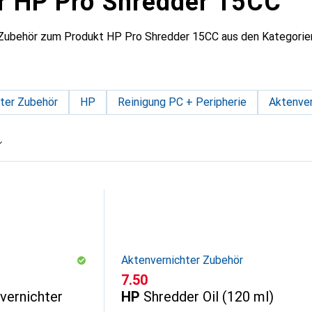
r HP Pro Shredder 15CC
 Zubehör zum Produkt HP Pro Shredder 15CC aus den Kategorien
ter Zubehör
HP
Reinigung PC + Peripherie
Aktenver
Aktenvernichter Zubehör
CHF
7.50
nvernichter
HP
Shredder Oil (120 ml)