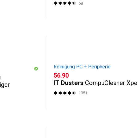
68
Reinigung PC + Peripherie
CHF
56.90
l
IT Dusters
CompuCleaner Xpe
iger
1051