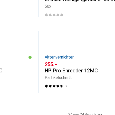
50x
Aktenvernichter
CHF
255.–
C
HP
Pro Shredder 12MC
Partikelschnitt
2
24 von 24 Produkten