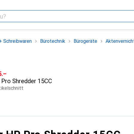
+ Schreibwaren
Bürotechnik
Bürogeräte
Aktenvernich
F
5.–
Pro Shredder 15CC
tikelschnitt