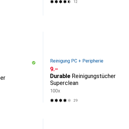
12
Reinigung PC + Peripherie
CHF
9.–
Durable
Reinigungstücher
ger
Superclean
100x
29