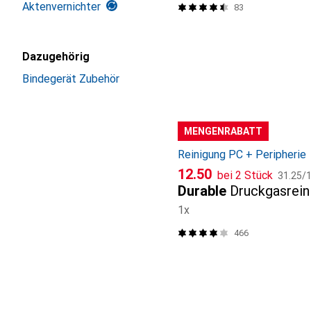
Aktenvernichter
83
Dazugehörig
Bindegerät Zubehör
MENGENRABATT
Reinigung PC + Peripherie
CHF
CHF
12.50
bei 2 Stück
31.25
/
1
Durable
Druckgasrein
1x
466