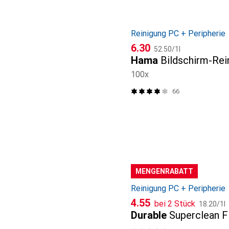
Reinigung PC + Peripherie
CHF
CHF
6.30
52.50
/
1l
Hama
Bildschirm-Rei
100x
66
MENGENRABATT
Reinigung PC + Peripherie
CHF
CHF
4.55
bei 2 Stück
18.20
/
1l
Durable
Superclean F