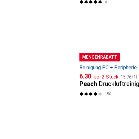
4
MENGENRABATT
Reinigung PC + Peripherie
CHF
CHF
6.30
bei 2 Stück
15.76
/
1l
Peach
Druckluftreini
150