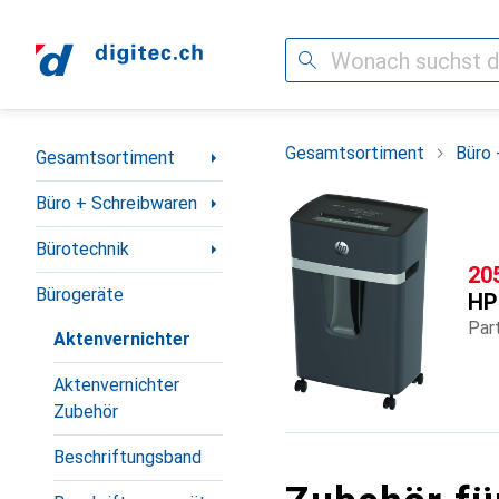
Suche
Navigation nach Kategorien
Gesamtsortiment
Büro 
Gesamtsortiment
Büro + Schreibwaren
Bürotechnik
CH
20
Bürogeräte
HP
Par
Aktenvernichter
Aktenvernichter
Zubehör
Beschriftungsband