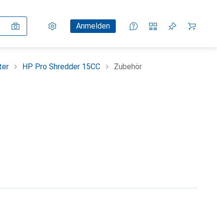
Einstellungen
Kundenkonto
Vergleichslisten
Merklisten
Warenkorb
Anmelden
ter
HP Pro Shredder 15CC
Zubehör