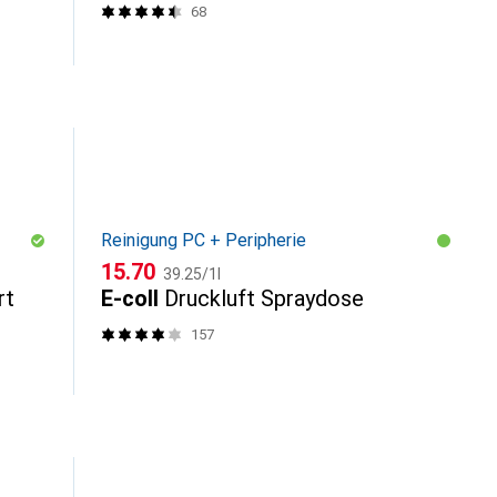
68
Reinigung PC + Peripherie
CHF
CHF
15.70
39.25
/
1l
rt
E-coll
Druckluft Spraydose
157