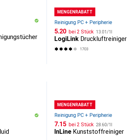
MENGENRABATT
Reinigung PC + Peripherie
CHF
CHF
5.20
bei 2 Stück
13.01
/
1l
nigungstücher
LogiLink
Druckluftreiniger
1703
MENGENRABATT
Reinigung PC + Peripherie
CHF
CHF
7.15
bei 2 Stück
28.60
/
1l
luid
InLine
Kunststoffreiniger