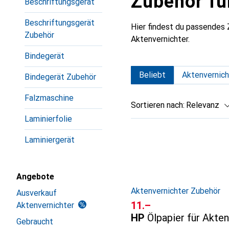
Zubehör fü
Beschriftungsgerät
Beschriftungsgerät
Hier findest du passendes
Zubehör
Aktenvernichter.
Bindegerät
Beliebt
Aktenvernich
Bindegerät Zubehör
Falzmaschine
Sortieren nach
:
Relevanz
Laminierfolie
Produktliste
Laminiergerät
Angebote
Aktenvernichter Zubehör
Ausverkauf
CHF
11.–
Aktenvernichter
HP
Ölpapier für Akte
Gebraucht