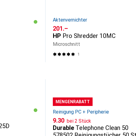
Aktenvernichter
CHF
201.–
HP
Pro Shredder 10MC
Microschnitt
1
MENGENRABATT
Reinigung PC + Peripherie
CHF
9.30
bei 2 Stück
125D
Durable
Telephone Clean 50
578502 Reinigungstücher 50 S