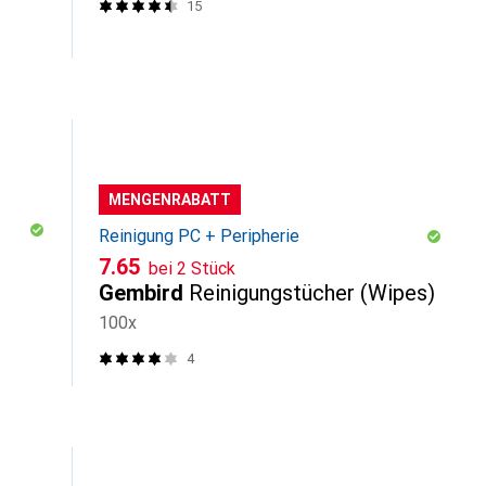
15
MENGENRABATT
Reinigung PC + Peripherie
CHF
7.65
bei 2 Stück
Gembird
Reinigungstücher (Wipes)
100x
4