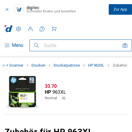
digitec
Zur App
Schneller finden und bestellen
Einstellungen
Kundenkonto
Vergleichslisten
Merklisten
Warenkorb
Navigation nach Kategorien
Menü
Suche
ker + Scanner
Drucken
Druckerpatrone
HP 963XL
Zubehör
CHF
33.70
HP
963XL
Normal
XL
Zubehör für HP 963XL