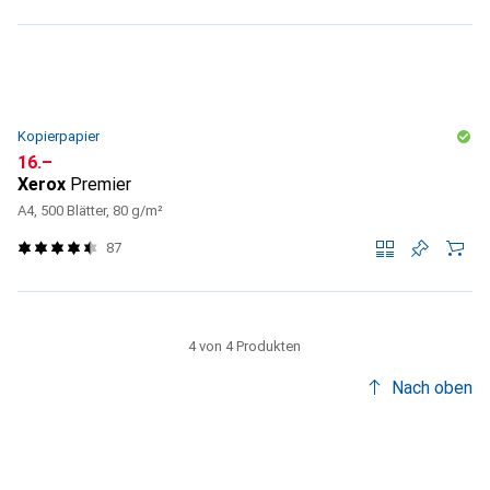
Kopierpapier
CHF
16.–
Xerox
Premier
A4, 500 Blätter, 80 g/m²
87
4 von 4 Produkten
Nach oben