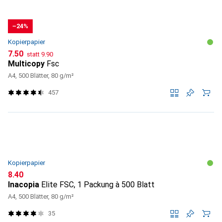
−24%
Kopierpapier
CHF
CHF
7.50
statt
9.90
Multicopy
Fsc
A4, 500 Blätter, 80 g/m²
457
Kopierpapier
CHF
8.40
Inacopia
Elite FSC, 1 Packung à 500 Blatt
A4, 500 Blätter, 80 g/m²
35