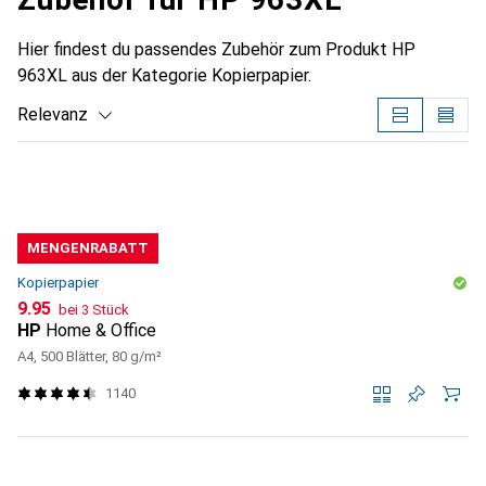
Hier findest du passendes Zubehör zum Produkt HP
963XL aus der Kategorie Kopierpapier.
Relevanz
Produktliste
MENGENRABATT
Kopierpapier
CHF
9.95
bei 3 Stück
HP
Home & Office
A4, 500 Blätter, 80 g/m²
1140