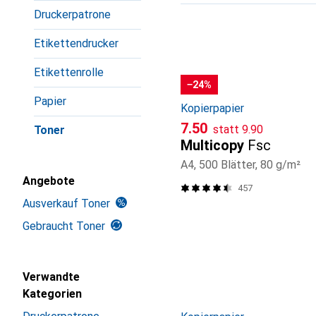
Produktliste
Druckerpatrone
Etikettendrucker
Etikettenrolle
−24%
Papier
Kopierpapier
CHF
CHF
7.50
statt
9.90
Toner
Multicopy
Fsc
A4, 500 Blätter, 80 g/m²
Angebote
457
Ausverkauf Toner
Gebraucht Toner
Verwandte
Kategorien