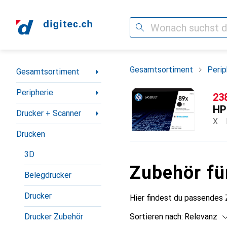
Suche
Navigation nach Kategorien
Gesamtsortiment
Perip
Gesamtsortiment
Peripherie
CH
23
HP
Drucker + Scanner
X
Drucken
3D
Zubehör fü
Belegdrucker
Drucker
Hier findest du passendes
Drucker Zubehör
Sortieren nach
:
Relevanz