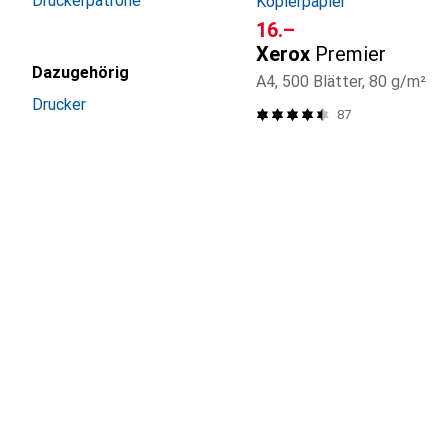
Druckerpatrone
Kopierpapier
CHF
16.–
Xerox
Premier
Dazugehörig
A4, 500 Blätter, 80 g/m²
Drucker
87