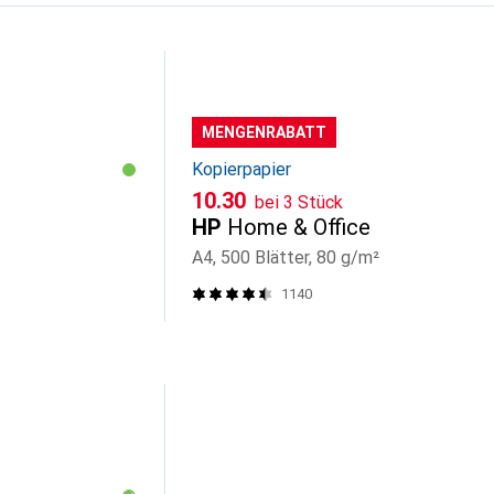
MENGENRABATT
Kopierpapier
CHF
10.30
bei 3 Stück
HP
Home & Office
A4, 500 Blätter, 80 g/m²
1140