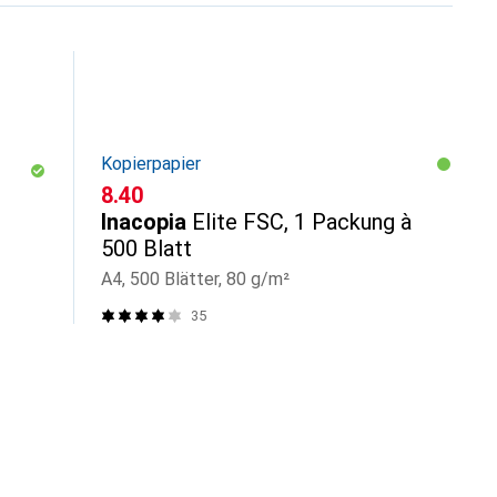
Kopierpapier
CHF
8.40
Inacopia
Elite FSC, 1 Packung à
500 Blatt
A4, 500 Blätter, 80 g/m²
35