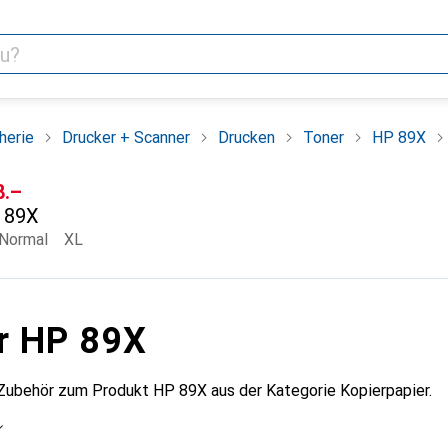
herie
Drucker + Scanner
Drucken
Toner
HP 89X
F
8.–
89X
Normal
XL
r HP 89X
 Zubehör zum Produkt HP 89X aus der Kategorie Kopierpapier.