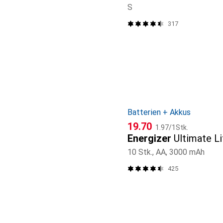
S
317
Batterien + Akkus
CHF
CHF
19.70
1.97
/
1Stk.
Energizer
Ultimate L
10 Stk., AA, 3000 mAh
425