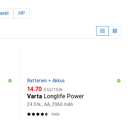
erät
HP
Batterien + Akkus
CHF
CHF
14.70
0.62
/
1Stk.
Varta
Longlife Power
24 Stk., AA, 2960 mAh
3666