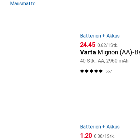
Mausmatte
Batterien + Akkus
CHF
CHF
24.45
0.62
/
1Stk.
Varta
Mignon (AA)-Ba
40 Stk., AA, 2960 mAh
567
Batterien + Akkus
CHF
CHF
1.20
0.30
/
1Stk.