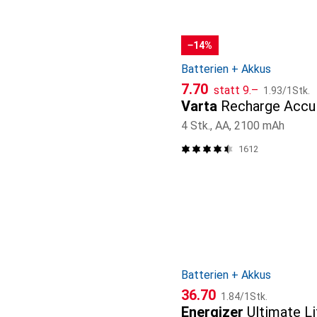
−14%
Batterien + Akkus
CHF
CHF
CHF
7.70
statt
9.–
1.93
/
1Stk.
Varta
Recharge Accu
4 Stk., AA, 2100 mAh
1612
Batterien + Akkus
CHF
CHF
36.70
1.84
/
1Stk.
Energizer
Ultimate L