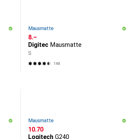
Mausmatte
CHF
8.–
Digitec
Mausmatte
S
148
Mausmatte
CHF
10.70
Logitech
G240