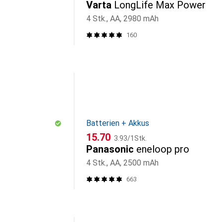
Varta
LongLife Max Power
4 Stk., AA, 2980 mAh
160
Batterien + Akkus
CHF
CHF
15.70
3.93
/
1Stk.
Panasonic
eneloop pro
4 Stk., AA, 2500 mAh
663