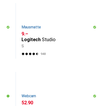
Mausmatte
CHF
9.–
Logitech
Studio
S
948
Webcam
CHF
52.90