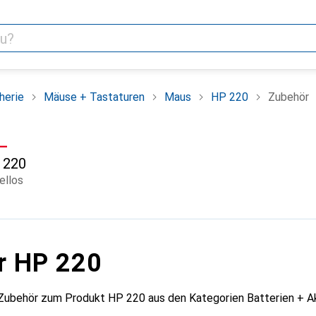
herie
Mäuse + Tastaturen
Maus
HP 220
Zubehör
F
.–
220
ellos
r HP 220
 Zubehör zum Produkt HP 220 aus den Kategorien Batterien +