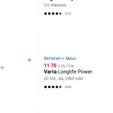
CH, Kabellos
1072
Batterien + Akkus
CHF
CHF
11.70
0.58
/
1Stk.
tk.
Varta
Longlife Power
20 Stk., AA, 2960 mAh
3666