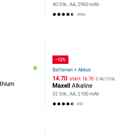
40 Stk., AA, 2960 mAh
3666
−12%
Batterien + Akkus
CHF
CHF
CHF
14.70
statt
16.70
0.46
/
1Stk.
ithium
Maxell
Alkaline
32 Stk., AA, 2100 mAh
653