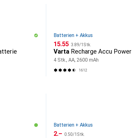
Batterien + Akkus
CHF
CHF
15.55
3.89
/
1Stk.
tterie
Varta
Recharge Accu Power
4 Stk., AA, 2600 mAh
1612
Batterien + Akkus
CHF
CHF
2.–
0.50
/
1Stk.