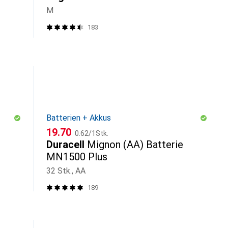
M
183
Batterien + Akkus
CHF
CHF
19.70
0.62
/
1Stk.
Duracell
Mignon (AA) Batterie
MN1500 Plus
32 Stk., AA
189