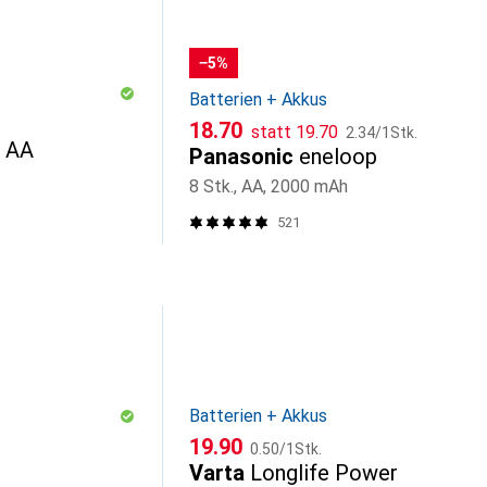
−5%
Batterien + Akkus
CHF
CHF
CHF
18.70
statt
19.70
2.34
/
1Stk.
r AA
Panasonic
eneloop
8 Stk., AA, 2000 mAh
521
Batterien + Akkus
CHF
CHF
19.90
0.50
/
1Stk.
Varta
Longlife Power