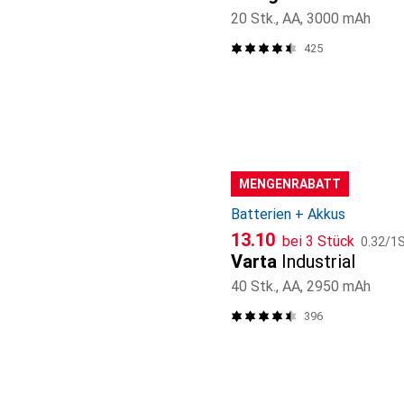
20 Stk., AA, 3000 mAh
425
MENGENRABATT
Batterien + Akkus
CHF
CHF
13.10
bei 3 Stück
0.32
/
1S
Varta
Industrial
40 Stk., AA, 2950 mAh
396