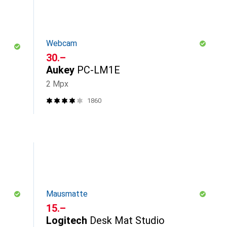
Webcam
CHF
30.–
Aukey
PC-LM1E
2 Mpx
1860
Mausmatte
CHF
15.–
Logitech
Desk Mat Studio