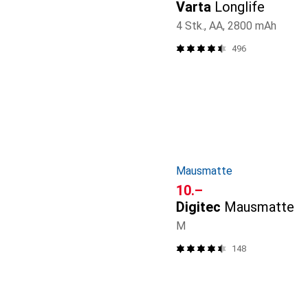
Varta
Longlife
4 Stk., AA, 2800 mAh
496
Mausmatte
CHF
10.–
Digitec
Mausmatte
M
148