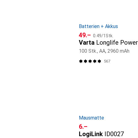
Batterien + Akkus
CHF
CHF
49.–
0.49
/
1Stk.
Varta
Longlife Powe
100 Stk., AA, 2960 mAh
567
Mausmatte
CHF
6.–
LogiLink
ID0027