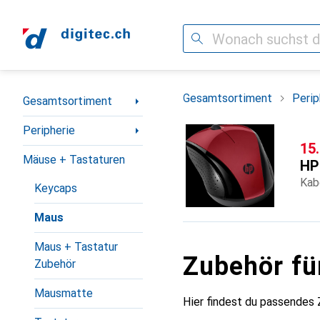
Suche
Navigation nach Kategorien
Gesamtsortiment
Perip
Gesamtsortiment
Peripherie
CH
15
Mäuse + Tastaturen
HP
Kab
Keycaps
Maus
Maus + Tastatur
Zubehör fü
Zubehör
Mausmatte
Hier findest du passendes