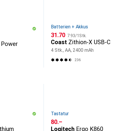
Batterien + Akkus
CHF
CHF
31.70
7.93
/
1Stk.
Coast
Zithion-X USB-C
 Power
4 Stk., AA, 2400 mAh
236
Tastatur
CHF
80.–
ithium
Logitech
Ergo K860