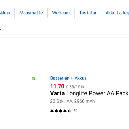
Akkus
Mausmatte
Webcam
Tastatur
Akku Ladeg
Batterien + Akkus
CHF
CHF
11.70
0.58
/
1Stk.
Varta
Longlife Power AA Pack
20 Stk., AA, 2960 mAh
52