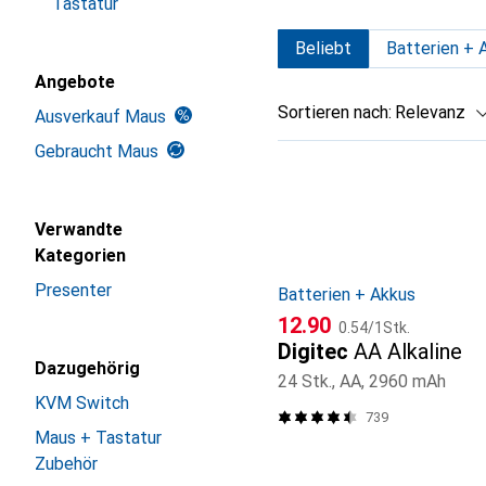
Tastatur
Beliebt
Batterien + 
Angebote
Sortieren nach
:
Relevanz
Ausverkauf Maus
Gebraucht Maus
Produktliste
Verwandte
Kategorien
Presenter
Batterien + Akkus
CHF
CHF
12.90
0.54
/
1Stk.
Digitec
AA Alkaline
Dazugehörig
24 Stk., AA, 2960 mAh
KVM Switch
739
Maus + Tastatur
Zubehör