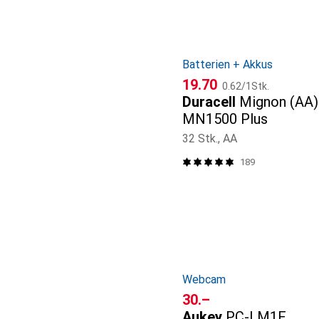
Batterien + Akkus
CHF
CHF
19.70
0.62
/
1Stk.
Duracell
Mignon (AA)
MN1500 Plus
32 Stk., AA
189
Webcam
CHF
30.–
Aukey
PC-LM1E