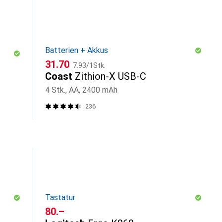
Batterien + Akkus
CHF
CHF
31.70
7.93
/
1Stk.
Coast
Zithion-X USB-C
4 Stk., AA, 2400 mAh
236
Tastatur
CHF
80.–