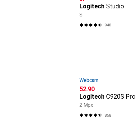
Logitech
Studio
S
948
Webcam
CHF
52.90
Logitech
C920S Pro
2 Mpx
868