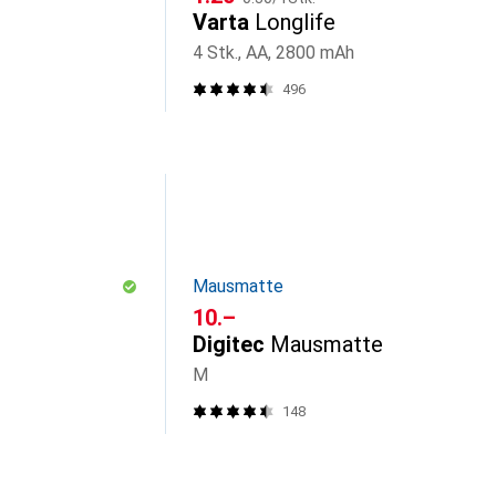
Varta
Longlife
4 Stk., AA, 2800 mAh
496
Mausmatte
CHF
10.–
Digitec
Mausmatte
M
148