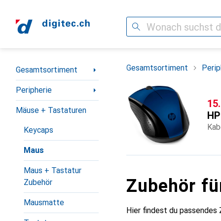
Suche
Navigation nach Kategorien
Gesamtsortiment
Perip
Gesamtsortiment
Peripherie
CH
15
Mäuse + Tastaturen
HP
Kab
Keycaps
Maus
Maus + Tastatur
Zubehör fü
Zubehör
Mausmatte
Hier findest du passendes