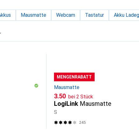
Akkus
Mausmatte
Webcam
Tastatur
Akku Ladeg
MENGENRABATT
Mausmatte
CHF
3.50
bei 2 Stück
LogiLink
Mausmatte
S
245