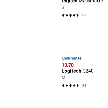
Digitec
Mausmatte
S
148
Mausmatte
CHF
10.70
Logitech
G240
M
183