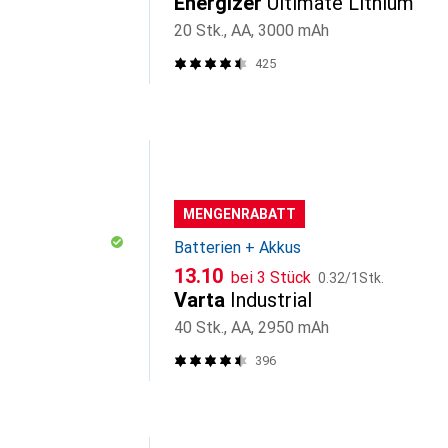
Energizer
Ultimate Lithium
20 Stk., AA, 3000 mAh
425
MENGENRABATT
Batterien + Akkus
CHF
CHF
13.10
bei 3 Stück
0.32
/
1Stk.
Varta
Industrial
40 Stk., AA, 2950 mAh
396