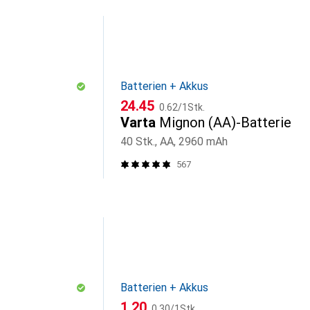
Batterien + Akkus
CHF
CHF
24.45
0.62
/
1Stk.
Varta
Mignon (AA)-Batterie
40 Stk., AA, 2960 mAh
567
Batterien + Akkus
CHF
CHF
1.20
0.30
/
1Stk.