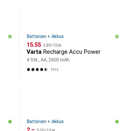
Batterien + Akkus
CHF
CHF
15.55
3.89
/
1Stk.
Varta
Recharge Accu Power
4 Stk., AA, 2600 mAh
1612
Batterien + Akkus
CHF
CHF
2.–
0.50
/
1Stk.