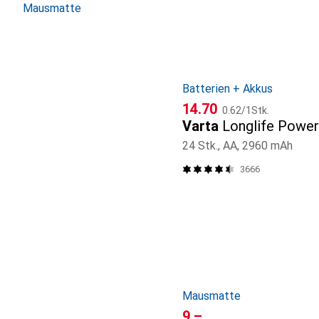
Mausmatte
Batterien + Akkus
CHF
CHF
14.70
0.62
/
1Stk.
Varta
Longlife Power
24 Stk., AA, 2960 mAh
3666
Mausmatte
CHF
9.–