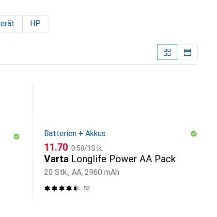
erät
HP
Batterien + Akkus
CHF
CHF
11.70
0.58
/
1Stk.
Varta
Longlife Power AA Pack
20 Stk., AA, 2960 mAh
52