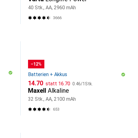
40 Stk., AA, 2960 mAh
3666
−12%
Batterien + Akkus
CHF
CHF
CHF
14.70
statt
16.70
0.46
/
1Stk.
Maxell
Alkaline
32 Stk., AA, 2100 mAh
653