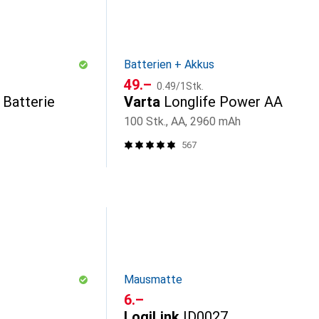
Batterien + Akkus
CHF
CHF
49.–
0.49
/
1Stk.
 Batterie
Varta
Longlife Power AA
100 Stk., AA, 2960 mAh
567
Mausmatte
CHF
6.–
LogiLink
ID0027