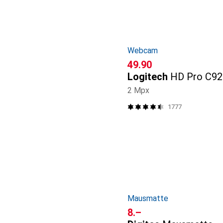
Webcam
CHF
49.90
Logitech
HD Pro C92
2 Mpx
1777
Mausmatte
CHF
8.–