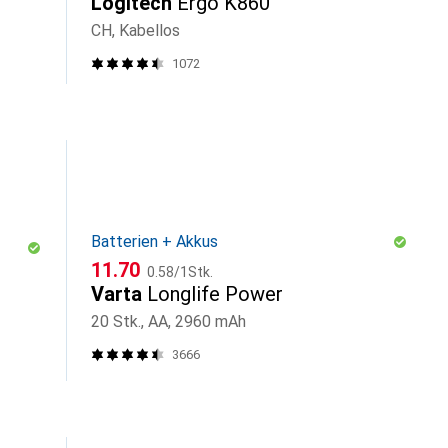
Logitech
Ergo K860
CH, Kabellos
1072
Batterien + Akkus
CHF
CHF
11.70
0.58
/
1Stk.
Varta
Longlife Power
20 Stk., AA, 2960 mAh
3666