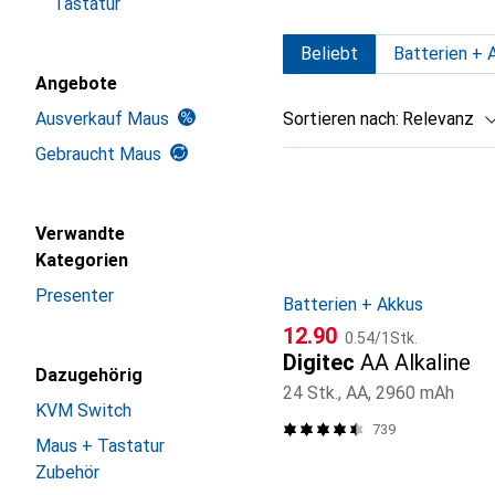
Tastatur
Beliebt
Batterien + 
Angebote
Ausverkauf Maus
Sortieren nach
:
Relevanz
Gebraucht Maus
Produktliste
Verwandte
Kategorien
Presenter
Batterien + Akkus
CHF
CHF
12.90
0.54
/
1Stk.
Digitec
AA Alkaline
Dazugehörig
24 Stk., AA, 2960 mAh
KVM Switch
739
Maus + Tastatur
Zubehör