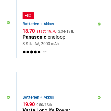
−5%
Batterien + Akkus
CHF
CHF
CHF
18.70
statt
19.70
2.34
/
1Stk.
Panasonic
eneloop
8 Stk., AA, 2000 mAh
521
Batterien + Akkus
CHF
CHF
19.90
0.50
/
1Stk.
Varta
Longlife Power