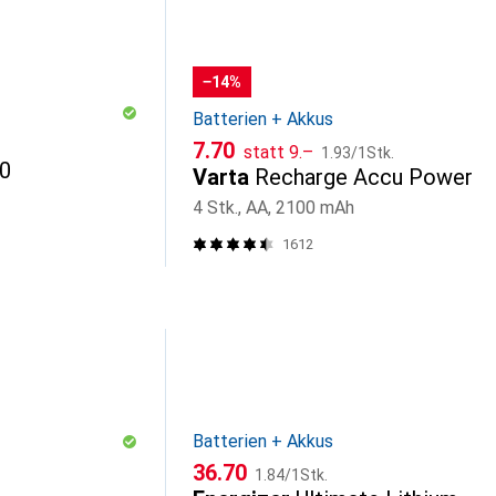
−14%
Batterien + Akkus
CHF
CHF
CHF
7.70
statt
9.–
1.93
/
1Stk.
0
Varta
Recharge Accu Power
4 Stk., AA, 2100 mAh
1612
Batterien + Akkus
CHF
CHF
36.70
1.84
/
1Stk.