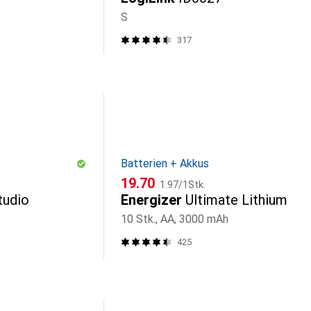
S
317
Batterien + Akkus
CHF
CHF
19.70
1.97
/
1Stk.
tudio
Energizer
Ultimate Lithium
10 Stk., AA, 3000 mAh
425