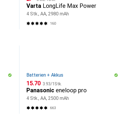
Varta
LongLife Max Power
4 Stk., AA, 2980 mAh
160
Batterien + Akkus
CHF
CHF
15.70
3.93
/
1Stk.
Panasonic
eneloop pro
4 Stk., AA, 2500 mAh
663