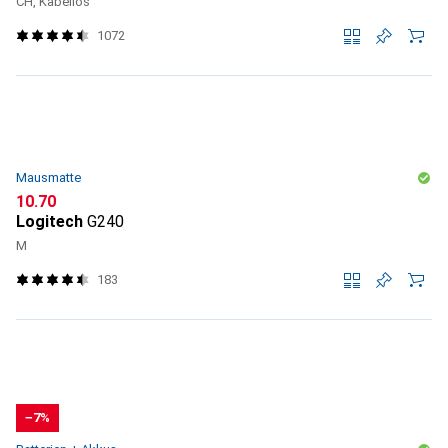
CH, Kabellos
1072
Mausmatte
CHF
10.70
Logitech
G240
M
183
−7%