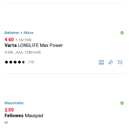
Batterien + Akkus
CHF
CHF
4.60
1.16
/
1Stk.
Varta
LONGLIFE Max Power
4 Stk., AAA, 1280 mAh
110
Mausmatte
CHF
2.50
Fellowes
Mauspad
M