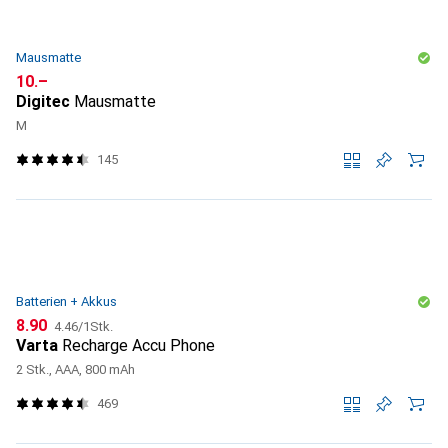
Mausmatte
CHF
10.–
Digitec
Mausmatte
M
145
Batterien + Akkus
CHF
CHF
8.90
4.46
/
1Stk.
Varta
Recharge Accu Phone
2 Stk., AAA, 800 mAh
469