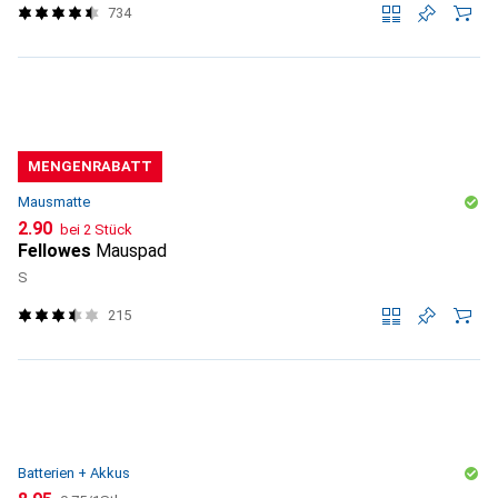
734
MENGENRABATT
Mausmatte
CHF
2.90
bei 2 Stück
Fellowes
Mauspad
S
215
Batterien + Akkus
CHF