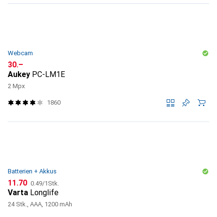
Webcam
CHF
30.–
Aukey
PC-LM1E
2 Mpx
1860
Batterien + Akkus
CHF
CHF
11.70
0.49
/
1Stk.
Varta
Longlife
24 Stk., AAA, 1200 mAh