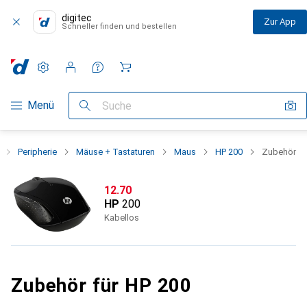
digitec
Zur App
Schneller finden und bestellen
Einstellungen
Kundenkonto
Vergleichslisten
Merklisten
Warenkorb
Navigation nach Kategorien
Menü
Suche
Peripherie
Mäuse + Tastaturen
Maus
HP 200
Zubehör
CHF
12.70
HP
200
Kabellos
Zubehör für HP 200