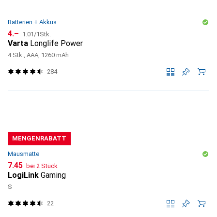
Batterien + Akkus
CHF
CHF
4.–
1.01
/
1Stk.
Varta
Longlife Power
4 Stk., AAA, 1260 mAh
284
MENGENRABATT
Mausmatte
CHF
7.45
bei 2 Stück
LogiLink
Gaming
S
22