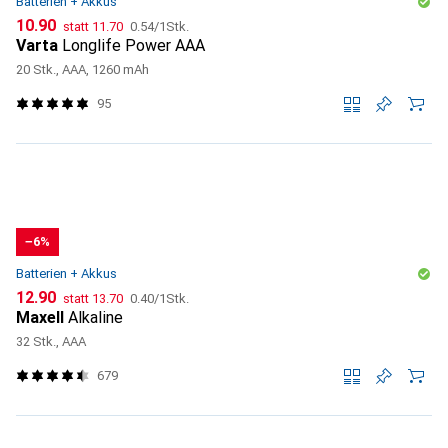
Batterien + Akkus
CHF
CHF
CHF
10.90
statt
11.70
0.54
/
1Stk.
Varta
Longlife Power AAA
20 Stk., AAA, 1260 mAh
95
−6%
Batterien + Akkus
CHF
CHF
CHF
12.90
statt
13.70
0.40
/
1Stk.
Maxell
Alkaline
32 Stk., AAA
679