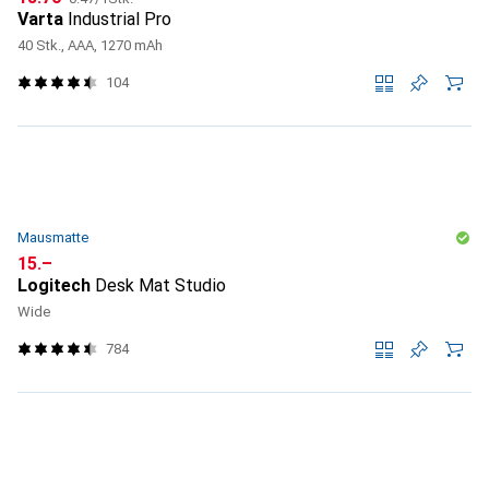
Varta
Industrial Pro
40 Stk., AAA, 1270 mAh
104
Mausmatte
CHF
15.–
Logitech
Desk Mat Studio
Wide
784