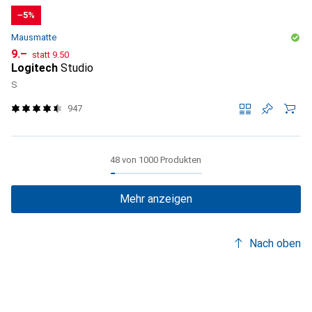
−5%
Mausmatte
CHF
CHF
9.–
statt
9.50
Logitech
Studio
S
947
48 von 1000 Produkten
Mehr anzeigen
Nach oben