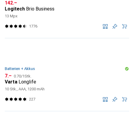
CHF
142.–
Logitech
Brio Business
13 Mpx
1776
Batterien + Akkus
CHF
CHF
7.–
0.70
/
1Stk.
Varta
Longlife
10 Stk., AAA, 1200 mAh
227