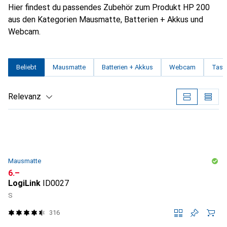
Hier findest du passendes Zubehör zum Produkt HP 200
aus den Kategorien Mausmatte, Batterien + Akkus und
Webcam.
Beliebt
Mausmatte
Batterien + Akkus
Webcam
Tasta
Relevanz
Produktliste
Mausmatte
CHF
6.–
LogiLink
ID0027
S
316