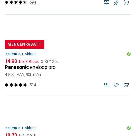
694
MENGENRABATT
Batterien + Akkus
CHF
CHF
14.90
bei 3 Stück
3.73
/
1Stk.
Panasonic
eneloop pro
4 Stk., AAA, 930 mAh
534
Batterien + Akkus
CHF
CHF
18.70
0.47
/
1Stk.