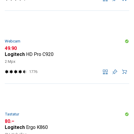
Webcam
CHF
49.90
Logitech
HD Pro C920
2 Mpx
1776
Tastatur
CHF
80.–
Logitech
Ergo K860