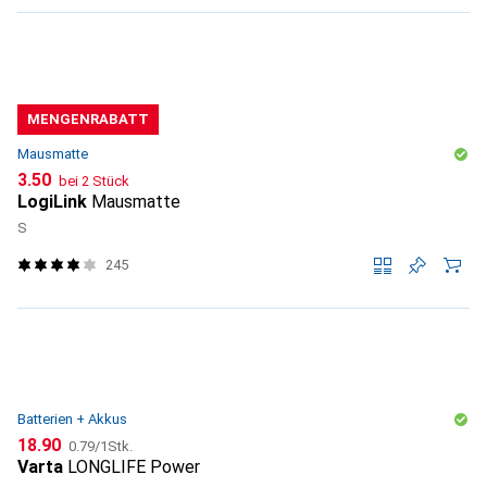
MENGENRABATT
Mausmatte
CHF
3.50
bei 2 Stück
LogiLink
Mausmatte
S
245
Batterien + Akkus
CHF
CHF
18.90
0.79
/
1Stk.
Varta
LONGLIFE Power