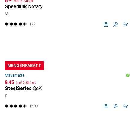
CHF
6.–
bei 2 Stück
Speedlink
Notary
M
172
MENGENRABATT
Mausmatte
CHF
8.45
bei 2 Stück
SteelSeries
QcK
S
1609