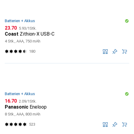
Batterien + Akkus
CHF
CHF
23.70
5.93
/
1Stk.
Coast
Zithion-X USB-C
4 Stk., AAA, 750 mAh
180
Batterien + Akkus
CHF
CHF
16.70
2.09
/
1Stk.
Panasonic
Eneloop
8 Stk., AAA, 800 mAh
523