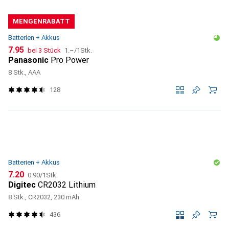
MENGENRABATT
Batterien + Akkus
CHF
CHF
7.95
bei 3 Stück
1.–
/
1Stk.
Panasonic
Pro Power
8 Stk., AAA
128
Batterien + Akkus
CHF
CHF
7.20
0.90
/
1Stk.
Digitec
CR2032 Lithium
8 Stk., CR2032, 230 mAh
436