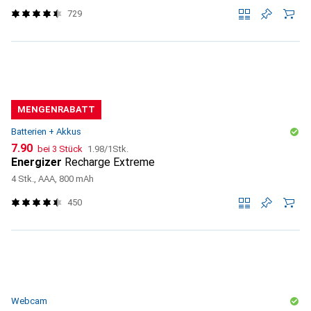
729
MENGENRABATT
Batterien + Akkus
CHF
CHF
7.90
bei 3 Stück
1.98
/
1Stk.
Energizer
Recharge Extreme
4 Stk., AAA, 800 mAh
450
Webcam