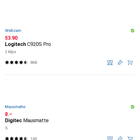
Webcam
CHF
53.90
Logitech
C920S Pro
2 Mpx
868
Mausmatte
CHF
8.–
Digitec
Mausmatte
S
145