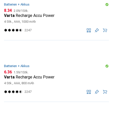
Batterien + Akkus
CHF
CHF
8.34
2.09
/
1Stk.
Varta
Recharge Accu Power
4 Stk., AAA, 1000 mAh
2247
Batterien + Akkus
CHF
CHF
6.36
1.59
/
1Stk.
Varta
Recharge Accu Power
4 Stk., AAA, 800 mAh
2247