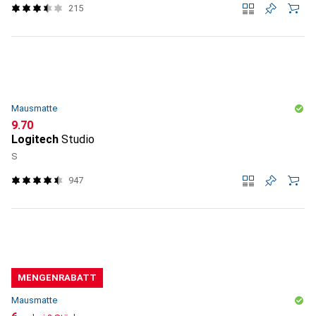
215
Mausmatte
CHF
9.70
Logitech
Studio
S
947
MENGENRABATT
Mausmatte