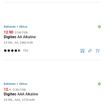
Batterien + Akkus
CHF
CHF
12.90
0.54
/
1Stk.
Digitec
AA Alkaline
24 Stk., AA, 2960 mAh
734
Batterien + Akkus
CHF
CHF
12.–
0.50
/
1Stk.
Digitec
AAA Alkaline
24 Stk., AAA, 1270 mAh