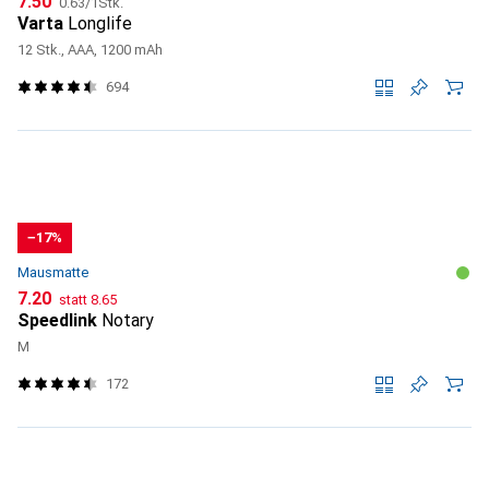
CHF
7.50
0.63
/
1Stk.
Varta
Longlife
12 Stk., AAA, 1200 mAh
694
−17%
Mausmatte
CHF
CHF
7.20
statt
8.65
Speedlink
Notary
M
172