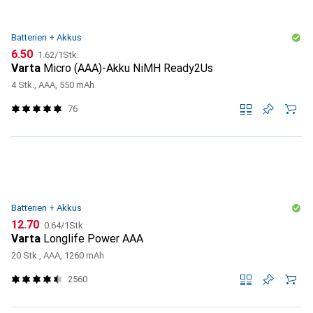
Batterien + Akkus
CHF
CHF
6.50
1.62
/
1Stk.
Varta
Micro (AAA)-Akku NiMH Ready2Us
4 Stk., AAA, 550 mAh
76
Batterien + Akkus
CHF
CHF
12.70
0.64
/
1Stk.
Varta
Longlife Power AAA
20 Stk., AAA, 1260 mAh
2560