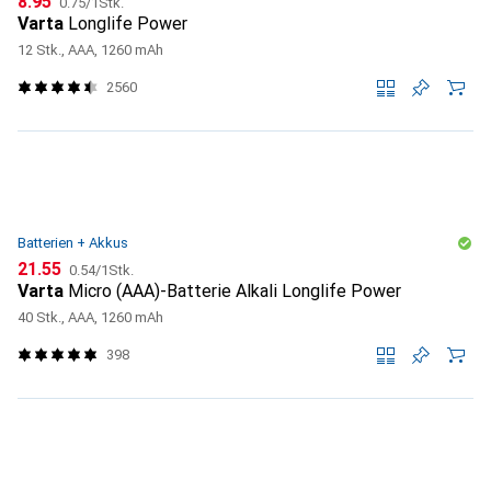
CHF
8.95
0.75
/
1Stk.
Varta
Longlife Power
12 Stk., AAA, 1260 mAh
2560
Batterien + Akkus
CHF
CHF
21.55
0.54
/
1Stk.
Varta
Micro (AAA)-Batterie Alkali Longlife Power
40 Stk., AAA, 1260 mAh
398