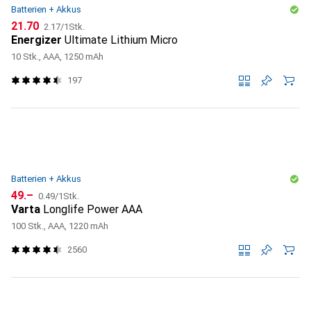
Batterien + Akkus
CHF
CHF
21.70
2.17
/
1Stk.
Energizer
Ultimate Lithium Micro
10 Stk., AAA, 1250 mAh
197
Batterien + Akkus
CHF
CHF
49.–
0.49
/
1Stk.
Varta
Longlife Power AAA
100 Stk., AAA, 1220 mAh
2560