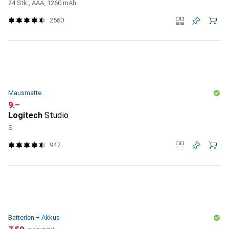
24 Stk., AAA, 1260 mAh
2560
Mausmatte
CHF
9.–
Logitech
Studio
S
947
Batterien + Akkus
CHF