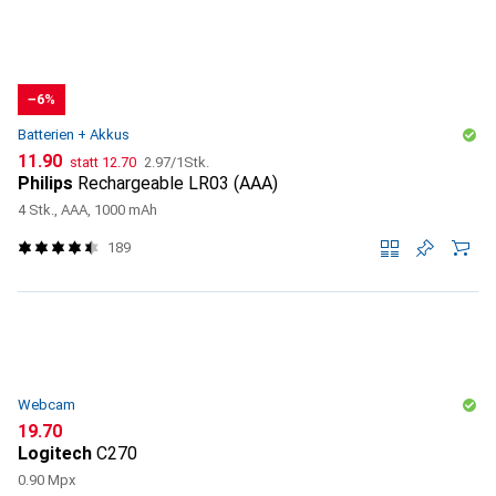
−6%
Batterien + Akkus
CHF
CHF
CHF
11.90
statt
12.70
2.97
/
1Stk.
Philips
Rechargeable LR03 (AAA)
4 Stk., AAA, 1000 mAh
189
Webcam
CHF
19.70
Logitech
C270
0.90 Mpx