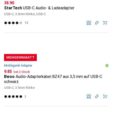
CHF
38.90
StarTech
USB-C Audio- & Ladeadapter
USB-C, 3.5mm Klinke, USB-C
19
MENGENRABATT
Mobilgerät Adapter
CHF
9.85
bei 2 Stück
Bwoo
Audio-Adapterkabel BZ47 aux 3,5 mm auf USB-C
schwarz
USB-C, 3.5mm Klinke
3