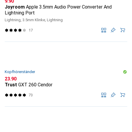
CHF
9.90
Joyroom
Apple 3.5mm Audio Power Converter And
Lightning Port
Lightning, 3.5mm Klinke, Lightning
17
Kopfhörerständer
CHF
23.90
Trust
GXT 260 Cendor
73