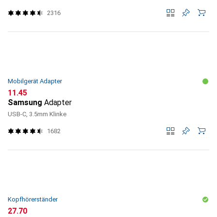
2316
Mobilgerät Adapter
CHF
11.45
Samsung
Adapter
USB-C, 3.5mm Klinke
1682
Kopfhörerständer
CHF
27.70