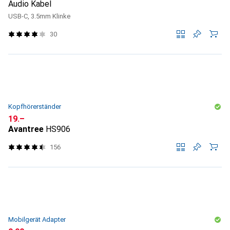
Audio Kabel
USB-C, 3.5mm Klinke
30
Kopfhörerständer
CHF
19.–
Avantree
HS906
156
Mobilgerät Adapter