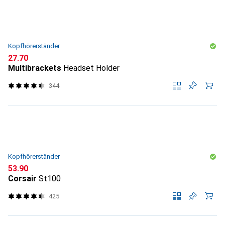
Kopfhörerständer
CHF
27.70
Multibrackets
Headset Holder
344
Kopfhörerständer
CHF
53.90
Corsair
St100
425