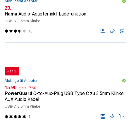
Mobilgerät Adapter
CHF
20.–
Hama
Audio-Adapter inkl. Ladefunktion
USB-C, 3.5mm Klinke
13
−11%
Mobilgerät Adapter
CHF
CHF
15.90
statt
17.90
PowerGuard
C-to-Aux-Plug USB Type C zu 3.5mm Klinke
AUX Audio Kabel
USB-C, 3.5mm Klinke
1