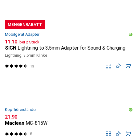
MENGENRABATT
Mobilgerät Adapter
CHF
11.10
bei 2 Stück
SIGN
Lightning to 3.5mm Adapter for Sound & Charging
Lightning, 3.5mm Klinke
13
Kopfhörerständer
CHF
21.90
Maclean
MC-815W
8