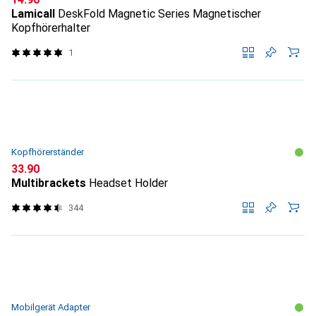
Lamicall
DeskFold Magnetic Series Magnetischer
Kopfhörerhalter
1
Kopfhörerständer
CHF
33.90
Multibrackets
Headset Holder
344
Mobilgerät Adapter