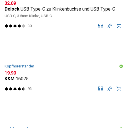
CHF
32.09
Delock
USB Type-C zu Klinkenbuchse und USB Type-C
USB-C, 3.5mm Klinke, USB-C
30
Kopfhörerständer
CHF
19.90
K&M
16075
93