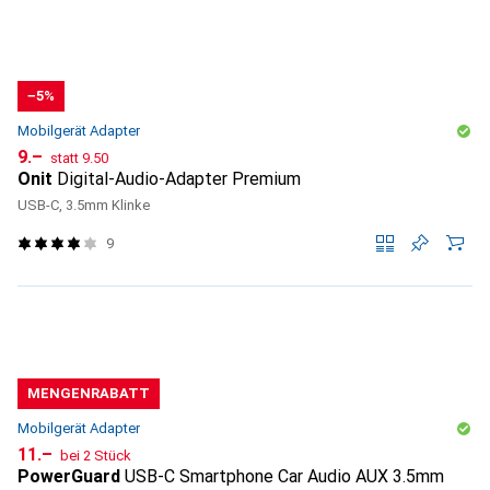
−5%
Mobilgerät Adapter
CHF
CHF
9.–
statt
9.50
Onit
Digital-Audio-Adapter Premium
USB-C, 3.5mm Klinke
9
MENGENRABATT
Mobilgerät Adapter
CHF
11.–
bei 2 Stück
PowerGuard
USB-C Smartphone Car Audio AUX 3.5mm