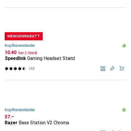
MENGENRABATT
Kopfhörerständer
CHF
10.40
bei 2 Stück
Speedlink
Gaming Headset Stand
165
Kopfhörerständer
CHF
57.–
Razer
Base Station V2 Chroma