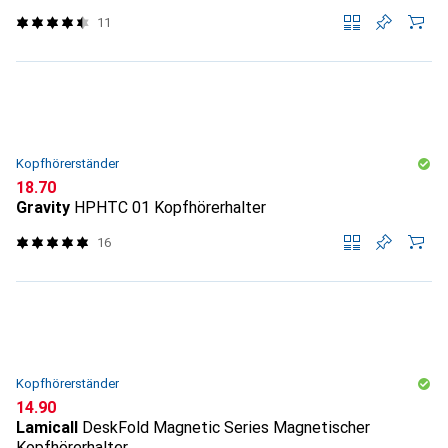
11
Kopfhörerständer
CHF
18.70
Gravity
HPHTC 01 Kopfhörerhalter
16
Kopfhörerständer
CHF
14.90
Lamicall
DeskFold Magnetic Series Magnetischer
Kopfhörerhalter