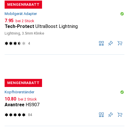
MENGENRABATT
Mobilgerät Adapter
CHF
7.95
bei 2 Stück
Tech-Protect
UltraBoost Lightning
Lightning, 3.5mm Klinke
4
MENGENRABATT
Kopfhörerständer
CHF
10.80
bei 2 Stück
Avantree
HS907
84