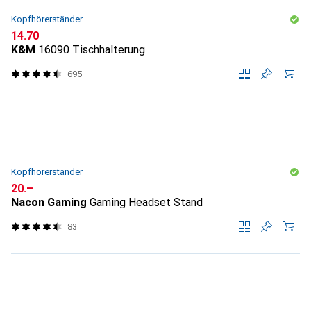
Kopfhörerständer
CHF
14.70
K&M
16090 Tischhalterung
695
Kopfhörerständer
CHF
20.–
Nacon Gaming
Gaming Headset Stand
83