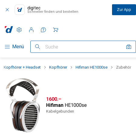
digitec
Zur App
Schneller finden und bestellen
Einstellungen
Kundenkonto
Vergleichslisten
Merklisten
Warenkorb
Navigation nach Kategorien
Menü
Suche
Kopfhörer + Headset
Kopfhörer
Hifiman HE1000se
Zubehör
CHF
1600.–
Hifiman
HE1000se
Kabelgebunden