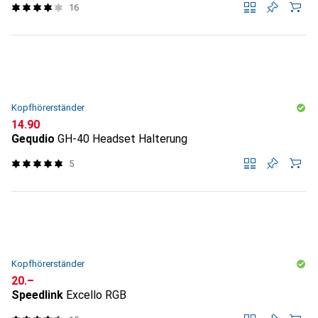
16
Kopfhörerständer
CHF
14.90
Gequdio
GH-40 Headset Halterung
5
Kopfhörerständer
CHF
20.–
Speedlink
Excello RGB