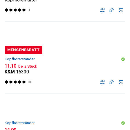
1
MENGENRABATT
Kopfhörerständer
CHF
11.10
bei 2 Stück
K&M
16330
38
Kopfhörerständer
CHF
14.90