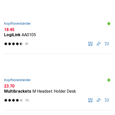
Kopfhörerständer
CHF
18.45
LogiLink
AA0105
41
Kopfhörerständer
CHF
23.70
Multibrackets
M Headset Holder Desk
10