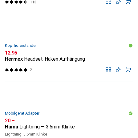
113
Kopfhörerständer
CHF
12.95
Hermex
Headset-Haken Aufhängung
2
Mobilgerät Adapter
CHF
20.–
Hama
Lightning — 3.5mm Klinke
Lightning, 3.5mm Klinke