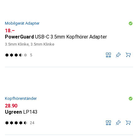
Mobilgerät Adapter
CHF
18.–
PowerGuard
USB-C 3.5mm Kopfhörer Adapter
3.5mm Klinke, 3.5mm Klinke
5
Kopfhörerständer
CHF
28.90
Ugreen
LP143
24