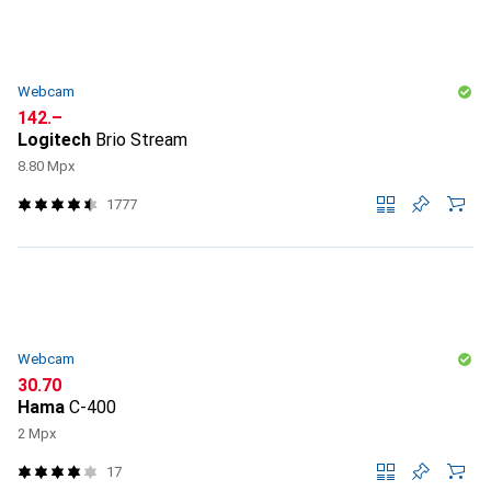
Webcam
CHF
142.–
Logitech
Brio Stream
8.80 Mpx
1777
Webcam
CHF
30.70
Hama
C-400
2 Mpx
17