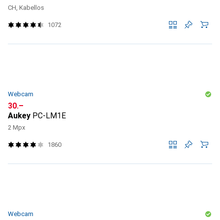
CH, Kabellos
1072
Webcam
CHF
30.–
Aukey
PC-LM1E
2 Mpx
1860
Webcam