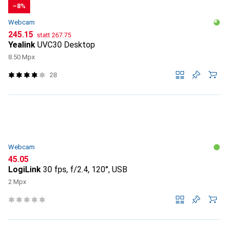
−8%
Webcam
CHF
CHF
245.15
statt
267.75
Yealink
UVC30 Desktop
8.50 Mpx
28
Webcam
CHF
45.05
LogiLink
30 fps, f/2.4, 120°, USB
2 Mpx