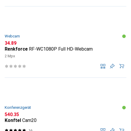
Webcam
CHF
34.89
Renkforce
RF-WC1080P Full HD-Webcam
2 Mpx
Konferenzgerät
CHF
540.35
Konftel
Cam20
16