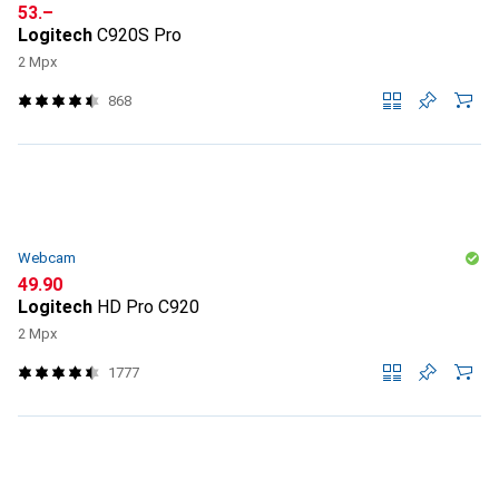
CHF
53.–
Logitech
C920S Pro
2 Mpx
868
Webcam
CHF
49.90
Logitech
HD Pro C920
2 Mpx
1777