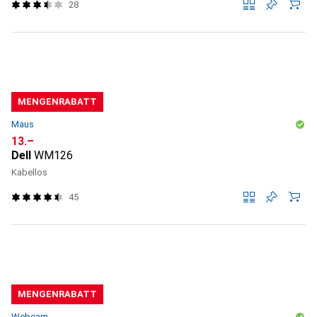
28
MENGENRABATT
Maus
CHF
13.–
Dell
WM126
Kabellos
45
MENGENRABATT
Webcam