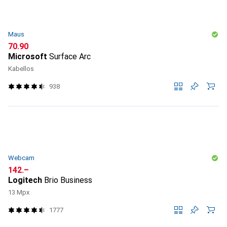
Maus
CHF
70.90
Microsoft
Surface Arc
Kabellos
938
Webcam
CHF
142.–
Logitech
Brio Business
13 Mpx
1777