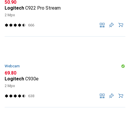
CHF
50.90
Logitech
C922 Pro Stream
2 Mpx
666
Webcam
CHF
69.80
Logitech
C930e
2 Mpx
638