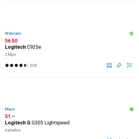
Webcam
CHF
56.50
Logitech
C925e
2 Mpx
638
Maus
CHF
51.–
Logitech G
G305 Lightspeed
Kabellos