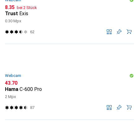
CHF
8.35
bei 2 Stück
Trust
Exis
0.30 Mpx
62
Webcam
CHF
43.70
Hama
C-600 Pro
2 Mpx
87