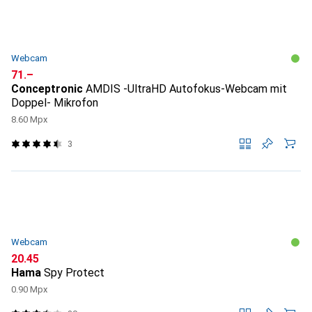
Webcam
CHF
71.–
Conceptronic
AMDIS -UltraHD Autofokus-Webcam mit
Doppel- Mikrofon
8.60 Mpx
3
Webcam
CHF
20.45
Hama
Spy Protect
0.90 Mpx