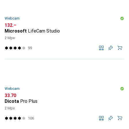
Webcam
CHF
132.–
Microsoft
LifeCam Studio
2 Mpx
99
Webcam
CHF
33.70
Dicota
Pro Plus
2 Mpx
106