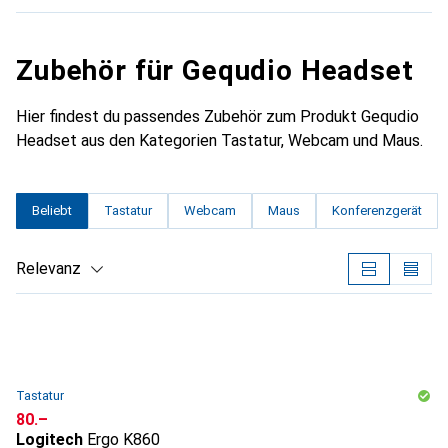
Zubehör für Gequdio Headset
Hier findest du passendes Zubehör zum Produkt Gequdio
Headset aus den Kategorien Tastatur, Webcam und Maus.
Beliebt
Tastatur
Webcam
Maus
Konferenzgerät
Relevanz
Produktliste
Tastatur
CHF
80.–
Logitech
Ergo K860