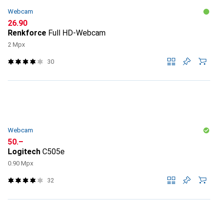
Webcam
CHF
26.90
Renkforce
Full HD-Webcam
2 Mpx
30
Webcam
CHF
50.–
Logitech
C505e
0.90 Mpx
32