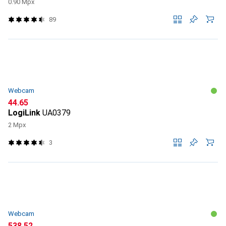
0.90 Mpx
89
Webcam
CHF
44.65
LogiLink
UA0379
2 Mpx
3
Webcam
CHF
538.52