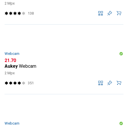
2 Mpx
138
Webcam
CHF
21.70
Aukey
Webcam
2 Mpx
351
Webcam