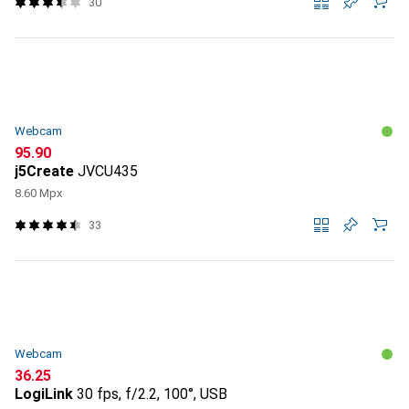
30
Webcam
CHF
95.90
j5Create
JVCU435
8.60 Mpx
33
Webcam
CHF
36.25
LogiLink
30 fps, f/2.2, 100°, USB