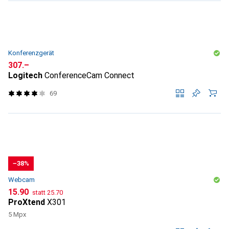
Konferenzgerät
CHF
307.–
Logitech
ConferenceCam Connect
69
−38%
Webcam
CHF
CHF
15.90
statt
25.70
ProXtend
X301
5 Mpx