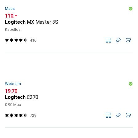
Maus
CHF
110.–
Logitech
MX Master 3S
Kabellos
416
Webcam
CHF
19.70
Logitech
C270
0.90 Mpx
729