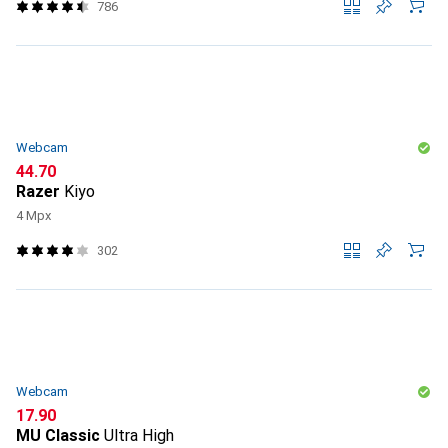
786
Webcam
CHF
44.70
Razer
Kiyo
4 Mpx
302
Webcam
CHF
17.90
MU Classic
Ultra High