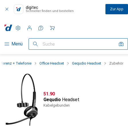
digitec
Zur App
Schneller finden und bestellen
Einstellungen
Kundenkonto
Vergleichslisten
Merklisten
Warenkorb
Navigation nach Kategorien
Menü
Suche
ferenz + Telefonie
Office Headset
Gequdio Headset
Zubehör
CHF
51.90
Gequdio
Headset
Kabelgebunden