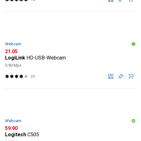
Webcam
CHF
21.05
LogiLink
HD-USB-Webcam
0.90 Mpx
33
Webcam
CHF
59.90
Logitech
C505