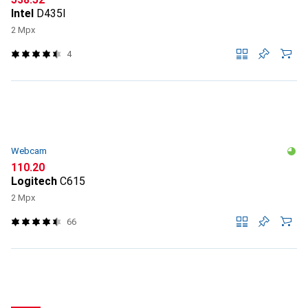
Intel
D435I
2 Mpx
4
Webcam
CHF
110.20
Logitech
C615
2 Mpx
66