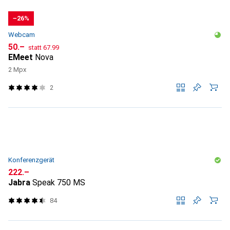
−26%
Webcam
CHF
CHF
50.–
statt
67.99
EMeet
Nova
2 Mpx
2
Konferenzgerät
CHF
222.–
Jabra
Speak 750 MS
84