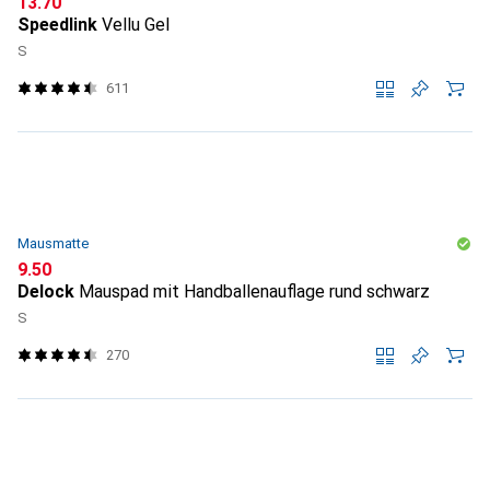
CHF
13.70
Speedlink
Vellu Gel
S
611
Mausmatte
CHF
9.50
Delock
Mauspad mit Handballenauflage rund schwarz
S
270