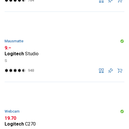
784
Mausmatte
CHF
9.–
Logitech
Studio
S
948
Webcam
CHF
19.70
Logitech
C270