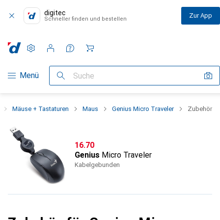
digitec
Zur App
Schneller finden und bestellen
Einstellungen
Kundenkonto
Vergleichslisten
Merklisten
Warenkorb
Navigation nach Kategorien
Menü
Suche
Mäuse + Tastaturen
Maus
Genius Micro Traveler
Zubehör
CHF
16.70
Genius
Micro Traveler
Kabelgebunden