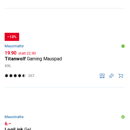
−13%
Mausmatte
CHF
CHF
19.90
statt
22.90
Titanwolf
Gaming Mauspad
XXL
267
Mausmatte
CHF
6.–
LogiLink
Gel