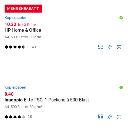
MENGENRABATT
Kopierpapier
CHF
10.30
bei 3 Stück
HP
Home & Office
A4, 500 Blätter, 80 g/m²
1140
Kopierpapier
CHF
8.40
Inacopia
Elite FSC, 1 Packung à 500 Blatt
A4, 500 Blätter, 80 g/m²
35