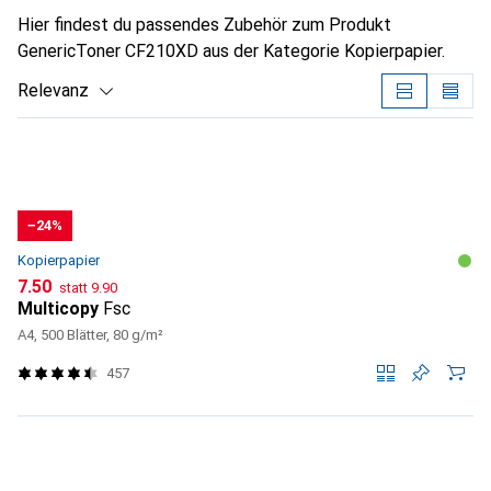
Hier findest du passendes Zubehör zum Produkt
GenericToner CF210XD aus der Kategorie Kopierpapier.
Relevanz
Produktliste
−24%
Kopierpapier
CHF
CHF
7.50
statt
9.90
Multicopy
Fsc
A4, 500 Blätter, 80 g/m²
457