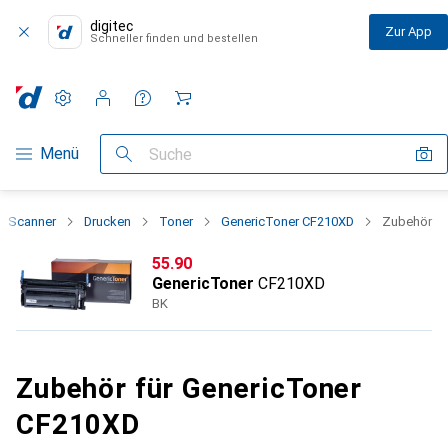
digitec
Zur App
Schneller finden und bestellen
Einstellungen
Kundenkonto
Vergleichslisten
Merklisten
Warenkorb
Navigation nach Kategorien
Menü
Suche
+ Scanner
Drucken
Toner
GenericToner CF210XD
Zubehör
CHF
55.90
GenericToner
CF210XD
BK
Zubehör für GenericToner
CF210XD