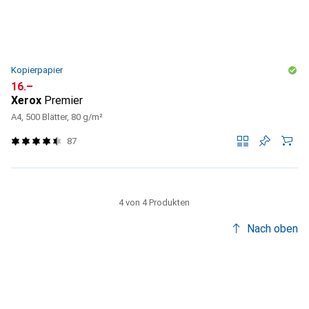
Kopierpapier
CHF
16.–
Xerox
Premier
A4, 500 Blätter, 80 g/m²
87
4 von 4 Produkten
Nach oben