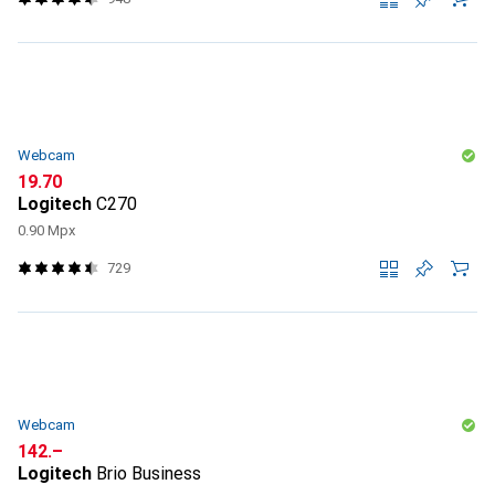
Webcam
CHF
19.70
Logitech
C270
0.90 Mpx
729
Webcam
CHF
142.–
Logitech
Brio Business