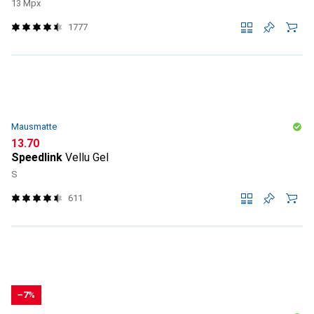
13 Mpx
1777
Mausmatte
CHF
13.70
Speedlink
Vellu Gel
S
611
−7%