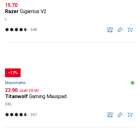
CHF
15.70
Razer
Gigantus V2
L
348
−17%
Mausmatte
CHF
CHF
23.90
statt
28.90
Titanwolf
Gaming Mauspad
XXL
267