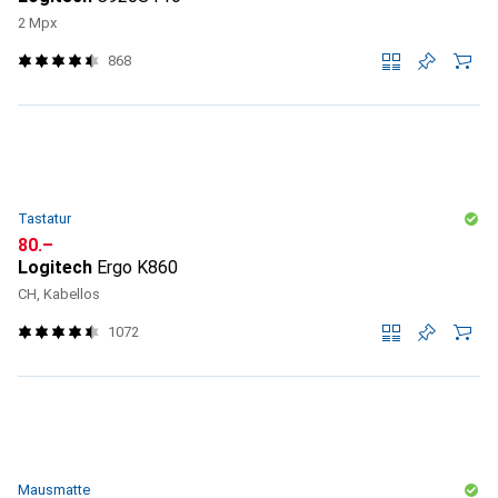
2 Mpx
868
Tastatur
CHF
80.–
Logitech
Ergo K860
CH, Kabellos
1072
Mausmatte