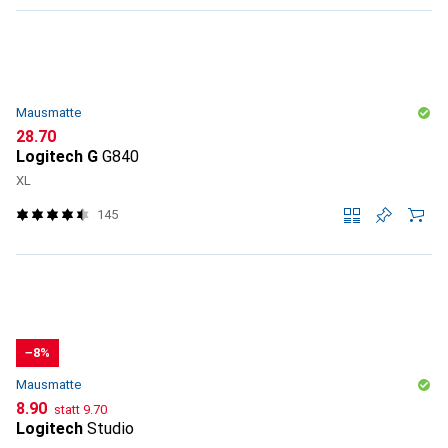
Mausmatte
CHF
28.70
Logitech G
G840
XL
145
−8%
Mausmatte
CHF
CHF
8.90
statt
9.70
Logitech
Studio