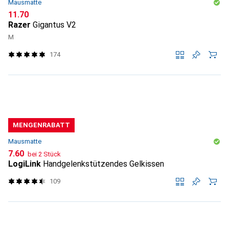
Mausmatte
CHF
11.70
Razer
Gigantus V2
M
174
MENGENRABATT
Mausmatte
CHF
7.60
bei 2 Stück
LogiLink
Handgelenkstützendes Gelkissen
109