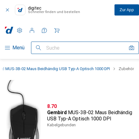
digitec
Zur App
Schneller finden und bestellen
Einstellungen
Kundenkonto
Vergleichslisten
Merklisten
Warenkorb
Navigation nach Kategorien
Menü
Suche
rd MUS-3B-02 Maus Beidhändig USB Typ-A Optisch 1000 DPI
Zubehör
CHF
8.70
Gembird
MUS-3B-02 Maus Beidhändig
USB Typ-A Optisch 1000 DPI
Kabelgebunden