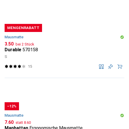
MENGENRABATT
Mausmatte
CHF
3.50
bei 2 Stück
Durable
570158
S
15
−12%
Mausmatte
CHF
CHF
7.60
statt
8.60
Manhattan
Ergonomische Mausmatte