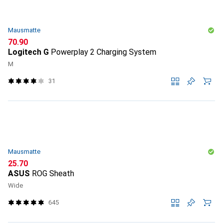
Mausmatte
CHF
70.90
Logitech G
Powerplay 2 Charging System
M
31
Mausmatte
CHF
25.70
ASUS
ROG Sheath
Wide
645