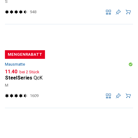
S
948
MENGENRABATT
Mausmatte
CHF
11.40
bei 2 Stück
SteelSeries
QcK
M
1609