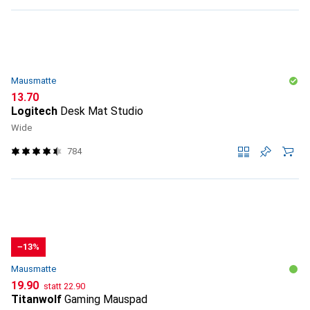
Mausmatte
CHF
13.70
Logitech
Desk Mat Studio
Wide
784
−13%
Mausmatte
CHF
CHF
19.90
statt
22.90
Titanwolf
Gaming Mauspad