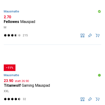
Mausmatte
CHF
2.70
Fellowes
Mauspad
M
215
−11%
Mausmatte
CHF
CHF
23.90
statt
26.90
Titanwolf
Gaming Mauspad
XXL
32