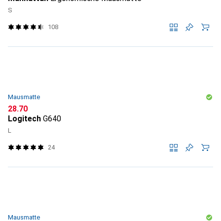
S
108
Mausmatte
CHF
28.70
Logitech
G640
L
24
Mausmatte