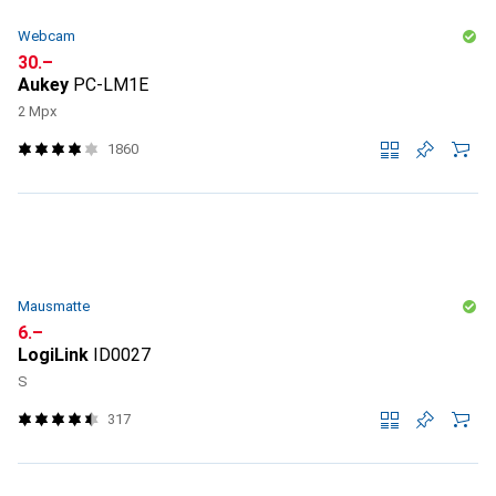
Webcam
CHF
30.–
Aukey
PC-LM1E
2 Mpx
1860
Mausmatte
CHF
6.–
LogiLink
ID0027
S
317