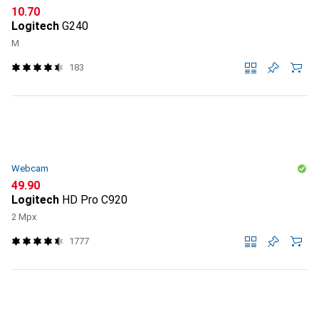
CHF
10.70
Logitech
G240
M
183
Webcam
CHF
49.90
Logitech
HD Pro C920
2 Mpx
1777