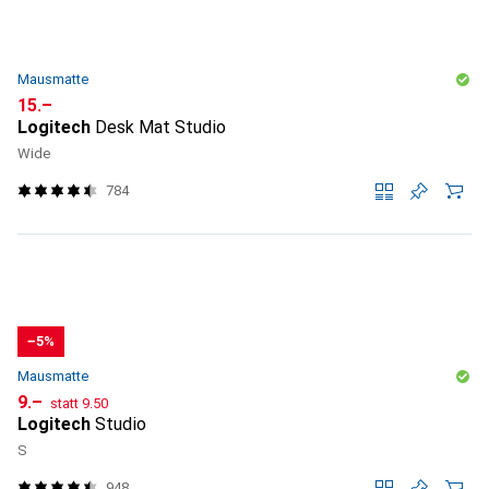
Mausmatte
CHF
15.–
Logitech
Desk Mat Studio
Wide
784
−5%
Mausmatte
CHF
CHF
9.–
statt
9.50
Logitech
Studio
S
948