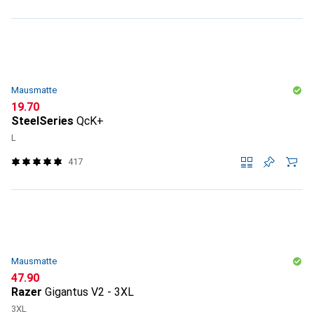
Mausmatte
CHF
19.70
SteelSeries
QcK+
L
417
Mausmatte
CHF
47.90
Razer
Gigantus V2 - 3XL
3XL