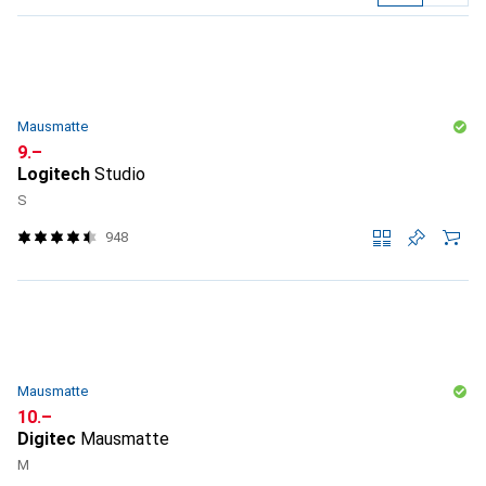
Produktliste
Mausmatte
CHF
9.–
Logitech
Studio
S
948
Mausmatte
CHF
10.–
Digitec
Mausmatte
M