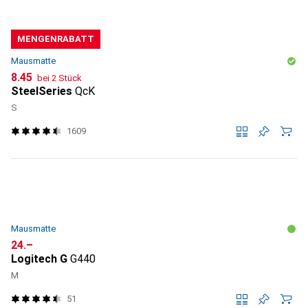
MENGENRABATT
Mausmatte
CHF
8.45
bei 2 Stück
SteelSeries
QcK
S
1609
Mausmatte
CHF
24.–
Logitech G
G440
M
51