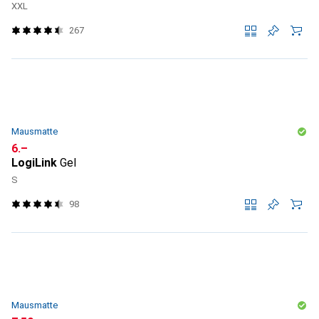
XXL
267
Mausmatte
CHF
6.–
LogiLink
Gel
S
98
Mausmatte