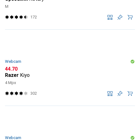
M
172
Webcam
CHF
44.70
Razer
Kiyo
4 Mpx
302
Webcam