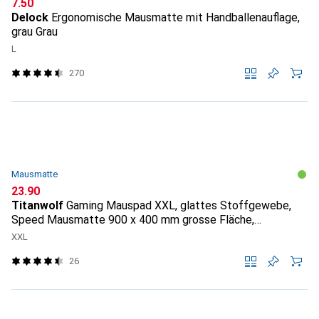
CHF
7.50
Delock
Ergonomische Mausmatte mit Handballenauflage,
grau Grau
L
270
Mausmatte
CHF
23.90
Titanwolf
Gaming Mauspad XXL, glattes Stoffgewebe,
Speed Mausmatte 900 x 400 mm grosse Fläche,
Topography
XXL
26