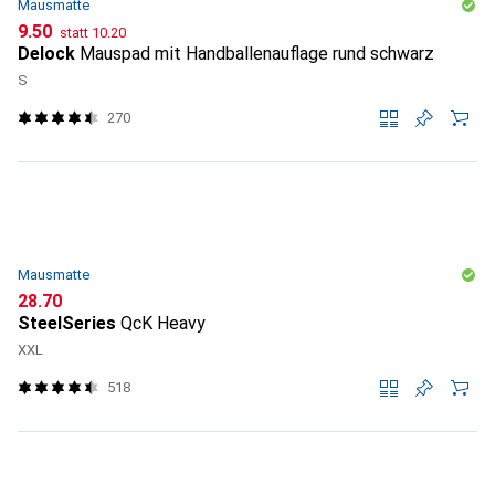
Mausmatte
CHF
CHF
9.50
statt
10.20
Delock
Mauspad mit Handballenauflage rund schwarz
S
270
Mausmatte
CHF
28.70
SteelSeries
QcK Heavy
XXL
518