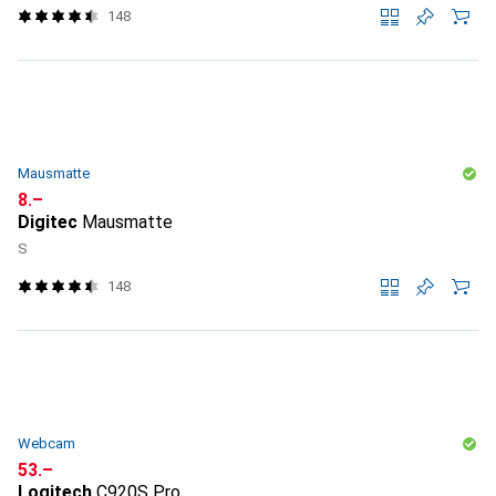
148
Mausmatte
CHF
8.–
Digitec
Mausmatte
S
148
Webcam
CHF
53.–
Logitech
C920S Pro