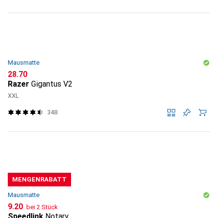
Mausmatte
CHF
28.70
Razer
Gigantus V2
XXL
348
MENGENRABATT
Mausmatte
CHF
9.20
bei 2 Stück
Speedlink
Notary