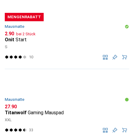
MENGENRABATT
Mausmatte
CHF
2.90
bei 2 Stück
Onit
Start
S
10
Mausmatte
CHF
27.90
Titanwolf
Gaming Mauspad
XXL
33