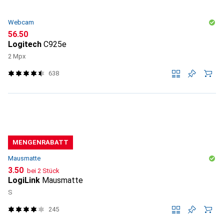
Webcam
CHF
56.50
Logitech
C925e
2 Mpx
638
MENGENRABATT
Mausmatte
CHF
3.50
bei 2 Stück
LogiLink
Mausmatte
S
245