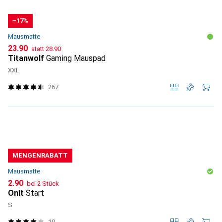
−17%
Mausmatte
CHF
CHF
23.90
statt
28.90
Titanwolf
Gaming Mauspad
XXL
267
MENGENRABATT
Mausmatte
CHF
2.90
bei 2 Stück
Onit
Start
S
10