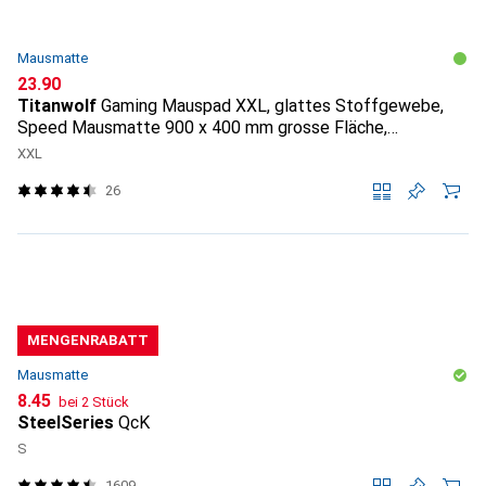
Mausmatte
CHF
23.90
Titanwolf
Gaming Mauspad XXL, glattes Stoffgewebe,
Speed Mausmatte 900 x 400 mm grosse Fläche,
Topography
XXL
26
MENGENRABATT
Mausmatte
CHF
8.45
bei 2 Stück
SteelSeries
QcK
S
1609