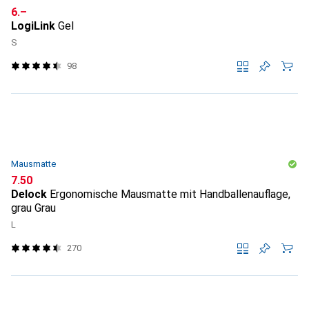
CHF
6.–
LogiLink
Gel
S
98
Mausmatte
CHF
7.50
Delock
Ergonomische Mausmatte mit Handballenauflage,
grau Grau
L
270