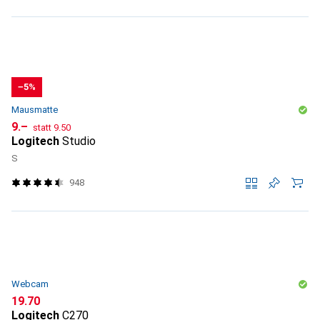
−5%
Mausmatte
CHF
CHF
9.–
statt
9.50
Logitech
Studio
S
948
Webcam
CHF
19.70
Logitech
C270