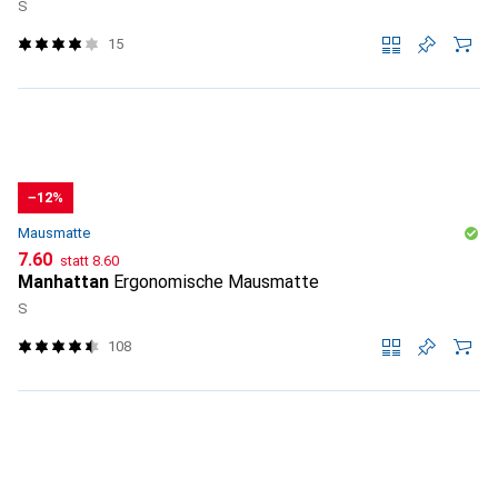
S
15
−12%
Mausmatte
CHF
CHF
7.60
statt
8.60
Manhattan
Ergonomische Mausmatte
S
108