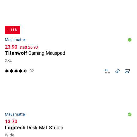
−11%
Mausmatte
CHF
CHF
23.90
statt
26.90
Titanwolf
Gaming Mauspad
XXL
32
Mausmatte
CHF
13.70
Logitech
Desk Mat Studio
Wide