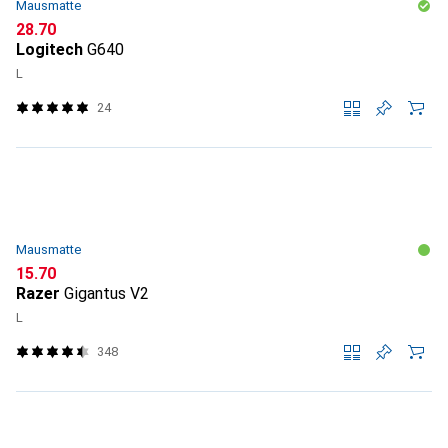
Mausmatte
CHF
28.70
Logitech
G640
L
24
Mausmatte
CHF
15.70
Razer
Gigantus V2
L
348