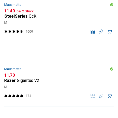
Mausmatte
CHF
11.40
bei 2 Stück
SteelSeries
QcK
M
1609
Mausmatte
CHF
11.70
Razer
Gigantus V2
M
174