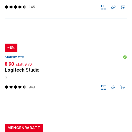
145
−8%
Mausmatte
CHF
CHF
8.90
statt
9.70
Logitech
Studio
S
948
MENGENRABATT