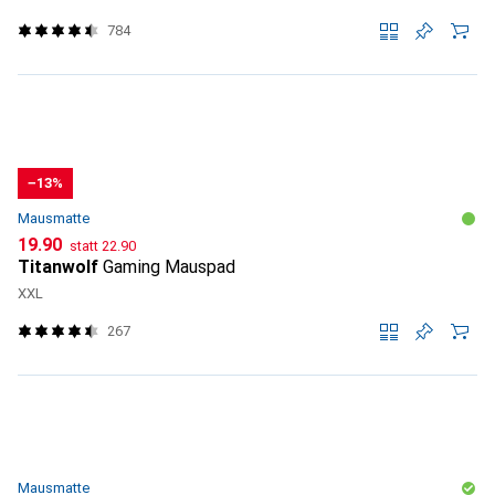
784
−13%
Mausmatte
CHF
CHF
19.90
statt
22.90
Titanwolf
Gaming Mauspad
XXL
267
Mausmatte