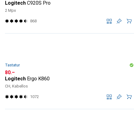
Logitech
C920S Pro
2 Mpx
868
Tastatur
CHF
80.–
Logitech
Ergo K860
CH, Kabellos
1072