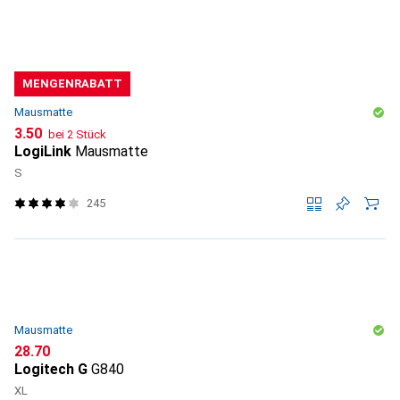
MENGENRABATT
Mausmatte
CHF
3.50
bei 2 Stück
LogiLink
Mausmatte
S
245
Mausmatte
CHF
28.70
Logitech G
G840
XL