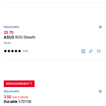
Mausmatte
CHF
25.70
ASUS
ROG Sheath
Wide
645
MENGENRABATT
Mausmatte
CHF
3.50
bei 2 Stück
Durable
570158