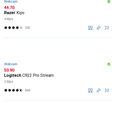
Webcam
CHF
44.70
Razer
Kiyo
4 Mpx
302
Webcam
CHF
50.90
Logitech
C922 Pro Stream
2 Mpx
666