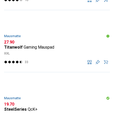
Mausmatte
CHF
27.90
Titanwolf
Gaming Mauspad
XXL
33
Mausmatte
CHF
19.70
SteelSeries
QcK+