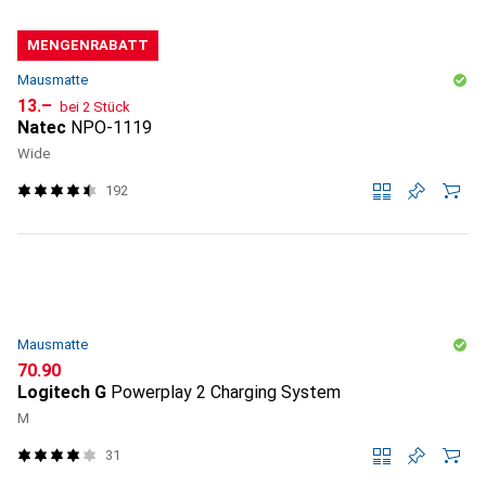
MENGENRABATT
Mausmatte
CHF
13.–
bei 2 Stück
Natec
NPO-1119
Wide
192
Mausmatte
CHF
70.90
Logitech G
Powerplay 2 Charging System
M
31