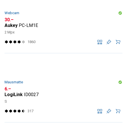
Webcam
CHF
30.–
Aukey
PC-LM1E
2 Mpx
1860
Mausmatte
CHF
6.–
LogiLink
ID0027
S
317