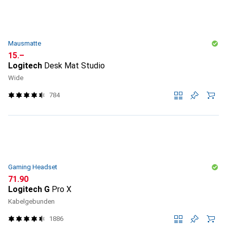
Mausmatte
CHF
15.–
Logitech
Desk Mat Studio
Wide
784
Gaming Headset
CHF
71.90
Logitech G
Pro X
Kabelgebunden
1886