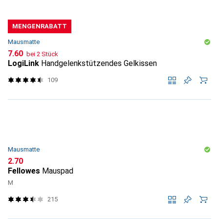
MENGENRABATT
Mausmatte
CHF
7.60
bei 2 Stück
LogiLink
Handgelenkstützendes Gelkissen
109
Mausmatte
CHF
2.70
Fellowes
Mauspad
M
215