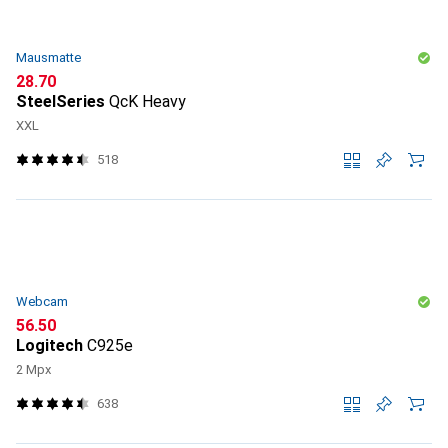
Mausmatte
CHF
28.70
SteelSeries
QcK Heavy
XXL
518
Webcam
CHF
56.50
Logitech
C925e
2 Mpx
638