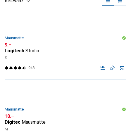
Relevanz
Produktliste
Mausmatte
CHF
9.–
Logitech
Studio
S
948
Mausmatte
CHF
10.–
Digitec
Mausmatte
M