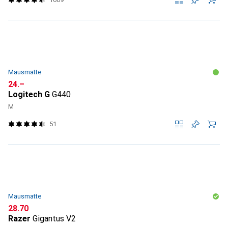
Mausmatte
CHF
24.–
Logitech G
G440
M
51
Mausmatte
CHF
28.70
Razer
Gigantus V2