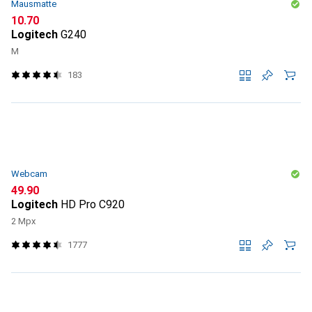
Mausmatte
CHF
10.70
Logitech
G240
M
183
Webcam
CHF
49.90
Logitech
HD Pro C920
2 Mpx
1777