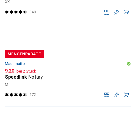
XXL
348
MENGENRABATT
Mausmatte
CHF
9.20
bei 2 Stück
Speedlink
Notary
M
172