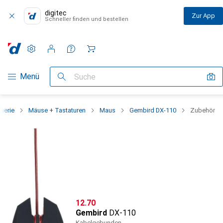
digitec
Zur App
Schneller finden und bestellen
Einstellungen
Kundenkonto
Vergleichslisten
Merklisten
Warenkorb
Navigation nach Kategorien
Menü
Suche
pherie
Mäuse + Tastaturen
Maus
Gembird DX-110
Zubehör
CHF
12.70
Gembird
DX-110
Kabelgebunden