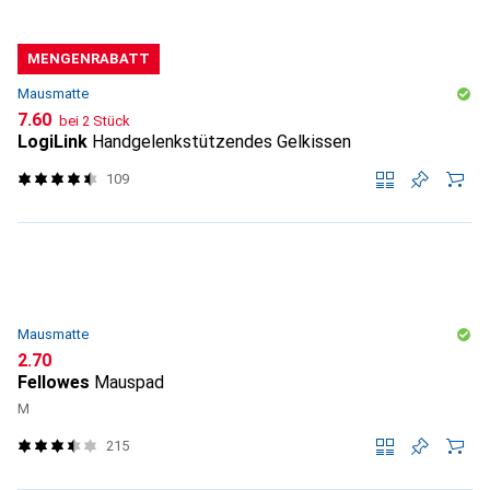
MENGENRABATT
Mausmatte
CHF
7.60
bei 2 Stück
LogiLink
Handgelenkstützendes Gelkissen
109
Mausmatte
CHF
2.70
Fellowes
Mauspad
M
215