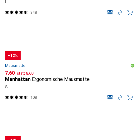
L
348
−12%
Mausmatte
CHF
CHF
7.60
statt
8.60
Manhattan
Ergonomische Mausmatte
S
108