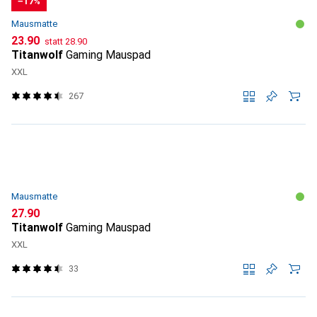
−17%
Mausmatte
CHF
CHF
23.90
statt
28.90
Titanwolf
Gaming Mauspad
XXL
267
Mausmatte
CHF
27.90
Titanwolf
Gaming Mauspad
XXL
33