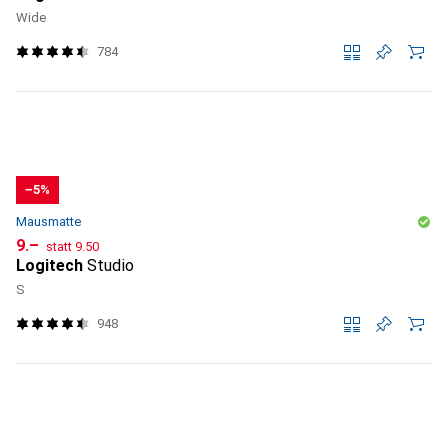
Wide
784
−5%
Mausmatte
CHF
CHF
9.–
statt
9.50
Logitech
Studio
S
948