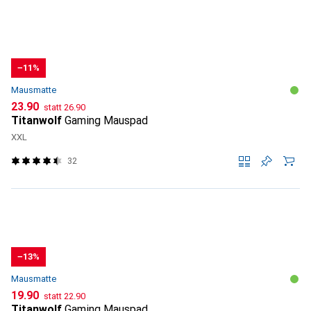
−11%
Mausmatte
CHF
CHF
23.90
statt
26.90
Titanwolf
Gaming Mauspad
XXL
32
−13%
Mausmatte
CHF
CHF
19.90
statt
22.90
Titanwolf
Gaming Mauspad