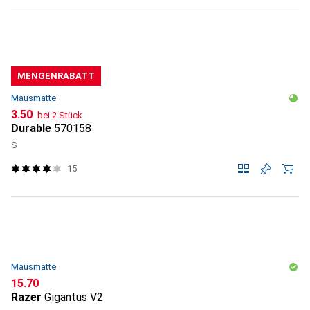
MENGENRABATT
Mausmatte
CHF
3.50
bei 2 Stück
Durable
570158
S
15
Mausmatte
CHF
15.70
Razer
Gigantus V2