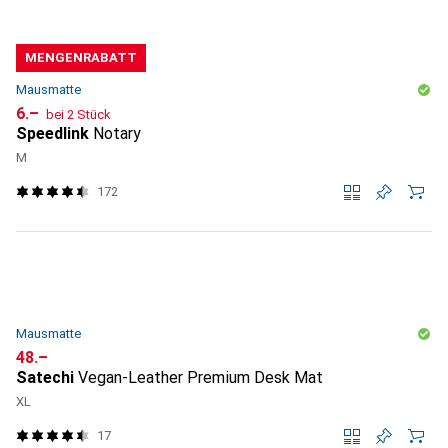
MENGENRABATT
Mausmatte
CHF
6.–
bei 2 Stück
Speedlink
Notary
M
172
Mausmatte
CHF
48.–
Satechi
Vegan-Leather Premium Desk Mat
XL
17