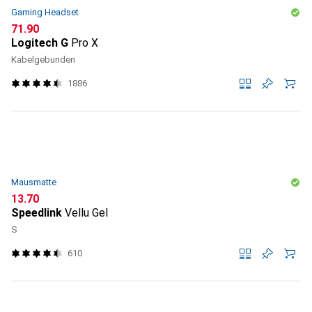
Gaming Headset
CHF
71.90
Logitech G
Pro X
Kabelgebunden
1886
Mausmatte
CHF
13.70
Speedlink
Vellu Gel
S
610