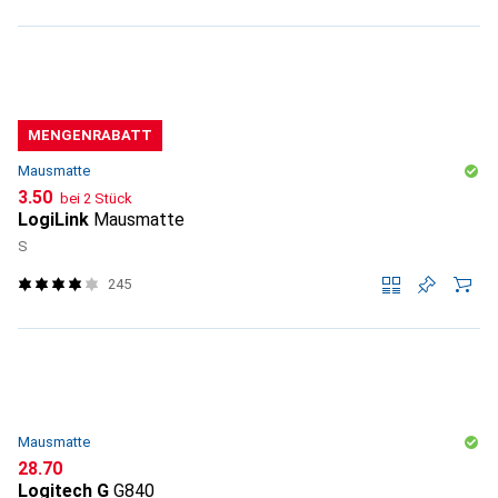
MENGENRABATT
Mausmatte
CHF
3.50
bei 2 Stück
LogiLink
Mausmatte
S
245
Mausmatte
CHF
28.70
Logitech G
G840