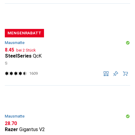
MENGENRABATT
Mausmatte
CHF
8.45
bei 2 Stück
SteelSeries
QcK
S
1609
Mausmatte
CHF
28.70
Razer
Gigantus V2