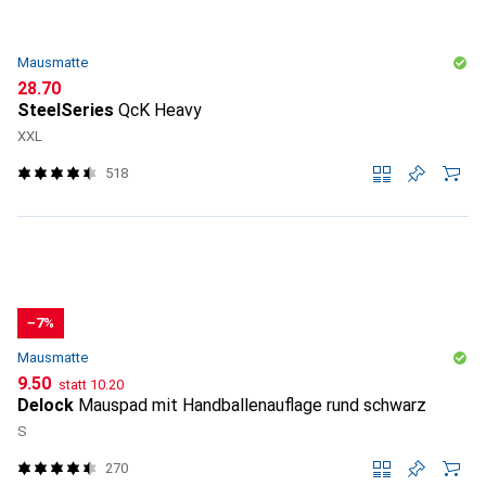
Mausmatte
CHF
28.70
SteelSeries
QcK Heavy
XXL
518
−7%
Mausmatte
CHF
CHF
9.50
statt
10.20
Delock
Mauspad mit Handballenauflage rund schwarz
S
270