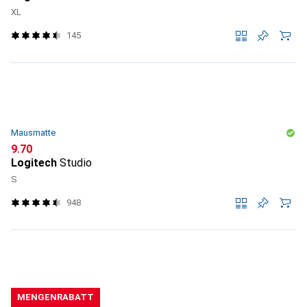
XL
145
Mausmatte
CHF
9.70
Logitech
Studio
S
948
MENGENRABATT