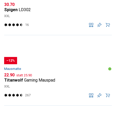
CHF
30.70
Spigen
LD302
XXL
16
−12%
Mausmatte
CHF
CHF
22.90
statt
25.90
Titanwolf
Gaming Mauspad
XXL
267