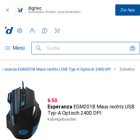
digitec
Zur App
Schneller finden und bestellen
Einstellungen
Kundenkonto
Vergleichslisten
Merklisten
Warenkorb
Navigation nach Kategorien
Menü
Suche
speranza EGM201B Maus rechts USB Typ-A Optisch 2400 DPI
Zubehör
CHF
6.50
Esperanza
EGM201B Maus rechts USB
Typ-A Optisch 2400 DPI
Kabelgebunden