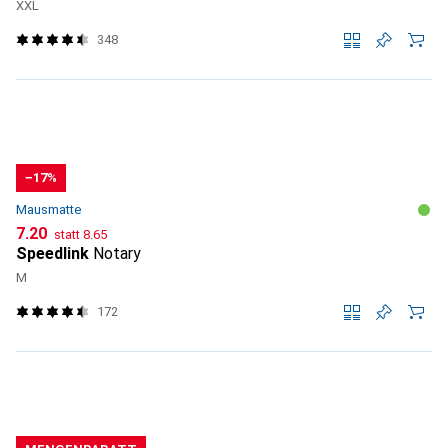
XXL
348
−17%
Mausmatte
CHF
CHF
7.20
statt
8.65
Speedlink
Notary
M
172