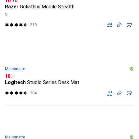
CHF
10.70
Razer
Goliathus Mobile Stealth
S
219
Mausmatte
CHF
18.–
Logitech
Studio Series Desk Mat
784
Mausmatte