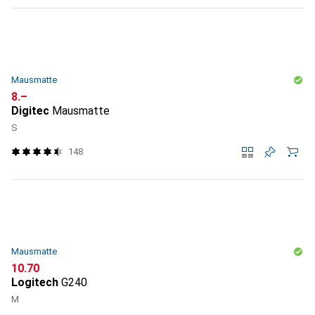
Mausmatte
CHF
8.–
Digitec
Mausmatte
S
148
Mausmatte
CHF
10.70
Logitech
G240
M