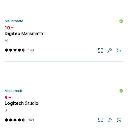
Mausmatte
CHF
10.–
Digitec
Mausmatte
M
148
Mausmatte
CHF
9.–
Logitech
Studio
S
948