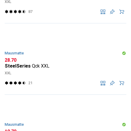
XXL
87
Mausmatte
CHF
28.70
SteelSeries
Qck XXL
XXL
21
Mausmatte