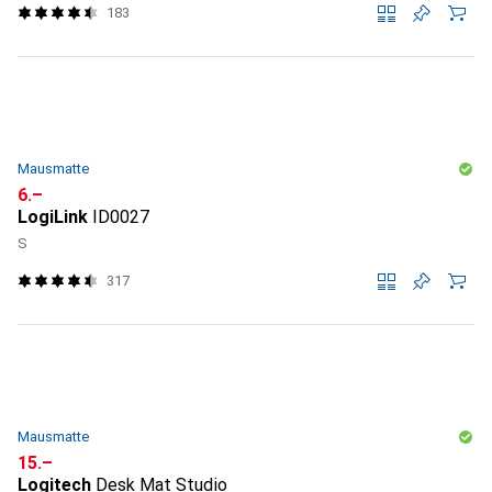
183
Mausmatte
CHF
6.–
LogiLink
ID0027
S
317
Mausmatte
CHF
15.–
Logitech
Desk Mat Studio