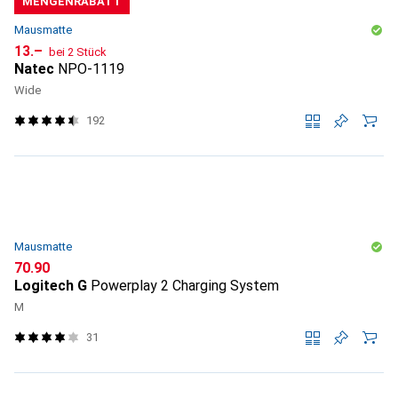
MENGENRABATT
Mausmatte
CHF
13.–
bei 2 Stück
Natec
NPO-1119
Wide
192
Mausmatte
CHF
70.90
Logitech G
Powerplay 2 Charging System
M
31