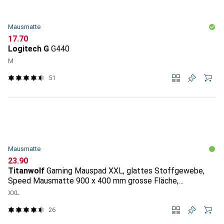
Mausmatte
CHF
17.70
Logitech G
G440
M
51
Mausmatte
CHF
23.90
Titanwolf
Gaming Mauspad XXL, glattes Stoffgewebe,
Speed Mausmatte 900 x 400 mm grosse Fläche,
Topography
XXL
26