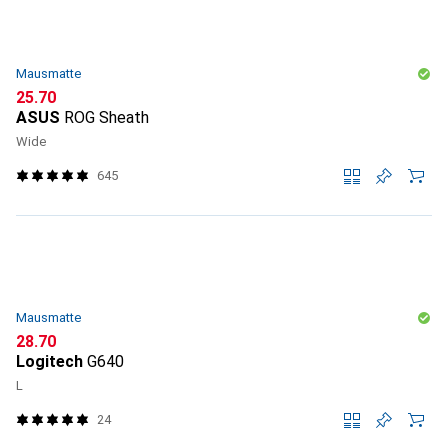
Mausmatte
CHF
25.70
ASUS
ROG Sheath
Wide
645
Mausmatte
CHF
28.70
Logitech
G640
L
24