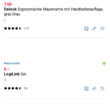
CHF
7.50
Delock
Ergonomische Mausmatte mit Handballenauflage,
grau Grau
L
270
Mausmatte
CHF
6.–
LogiLink
Gel
S
98