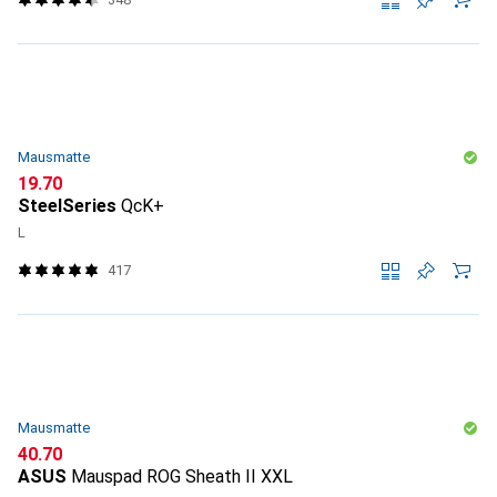
Mausmatte
CHF
19.70
SteelSeries
QcK+
L
417
Mausmatte
CHF
40.70
ASUS
Mauspad ROG Sheath II XXL