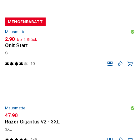
MENGENRABATT
Mausmatte
CHF
2.90
bei 2 Stück
Onit
Start
S
10
Mausmatte
CHF
47.90
Razer
Gigantus V2 - 3XL
3XL
348