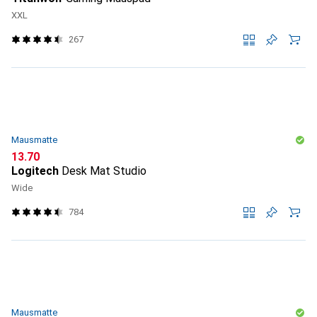
XXL
267
Mausmatte
CHF
13.70
Logitech
Desk Mat Studio
Wide
784
Mausmatte