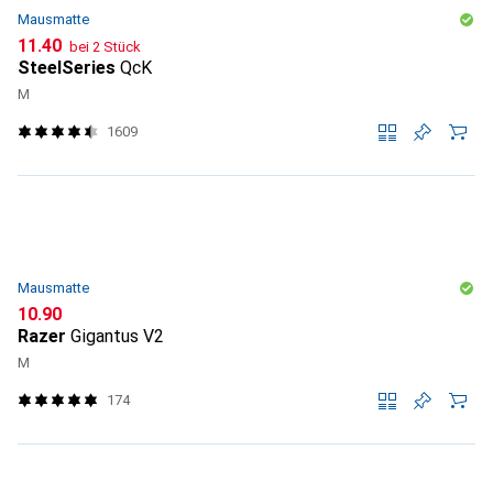
Mausmatte
CHF
11.40
bei 2 Stück
SteelSeries
QcK
M
1609
Mausmatte
CHF
10.90
Razer
Gigantus V2
M
174