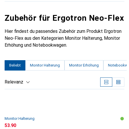
Zubehör für Ergotron Neo-Flex
Hier findest du passendes Zubehör zum Produkt Ergotron
Neo-Flex aus den Kategorien Monitor Halterung, Monitor
Erhöhung und Notebookwagen.
Beliebt
Monitor Halterung
Monitor Erhöhung
Notebookw
Relevanz
Produktliste
Monitor Halterung
CHF
53.90