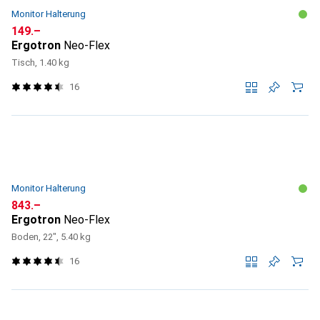
Monitor Halterung
CHF
149.–
Ergotron
Neo-Flex
Tisch, 1.40 kg
16
Monitor Halterung
CHF
843.–
Ergotron
Neo-Flex
Boden, 22", 5.40 kg
16