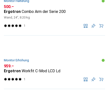
Monitor Halterung
CHF
500.–
Ergotron
Combo Arm der Serie 200
Wand, 24", 8.20 kg
1
Monitor Erhöhung
CHF
959.–
Ergotron
Workfit C-Mod LCD Ld
1