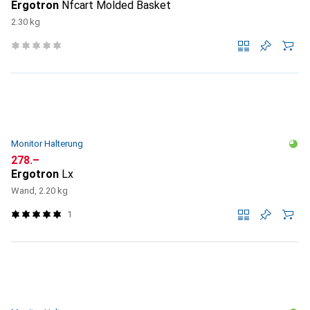
Ergotron
Nfcart Molded Basket
2.30 kg
Monitor Halterung
CHF
278.–
Ergotron
Lx
Wand, 2.20 kg
1