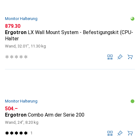
Monitor Halterung
CHF
879.30
Ergotron
LX Wall Mount System - Befestigungskit (CPU-
Halter
Wand, 32.01", 11.30 kg
Monitor Halterung
CHF
504.–
Ergotron
Combo Arm der Serie 200
Wand, 24", 8.20 kg
1