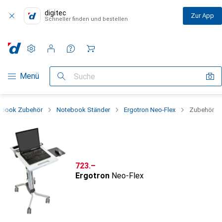
digitec
Zur App
Schneller finden und bestellen
Einstellungen
Kundenkonto
Vergleichslisten
Merklisten
Warenkorb
Navigation nach Kategorien
Menü
Suche
ebook Zubehör
Notebook Ständer
Ergotron Neo-Flex
Zubehör
CHF
723.–
Ergotron
Neo-Flex