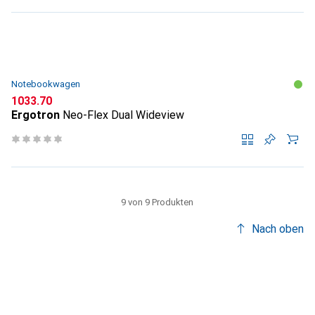
Notebookwagen
CHF
1033.70
Ergotron
Neo-Flex Dual Wideview
9 von 9 Produkten
Nach oben