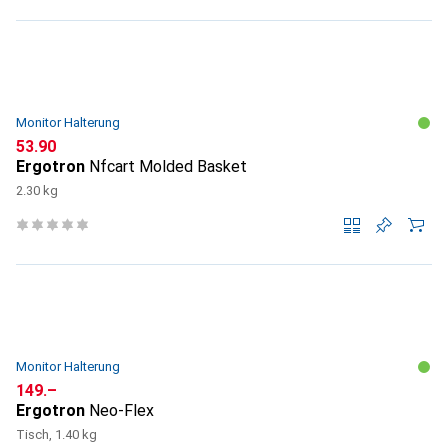
Monitor Halterung
CHF
53.90
Ergotron
Nfcart Molded Basket
2.30 kg
Monitor Halterung
CHF
149.–
Ergotron
Neo-Flex
Tisch, 1.40 kg