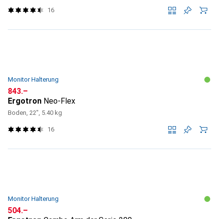
16
Monitor Halterung
CHF
843.–
Ergotron
Neo-Flex
Boden, 22", 5.40 kg
16
Monitor Halterung
CHF
504.–