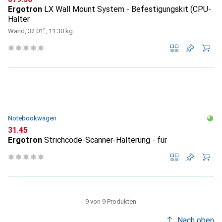
Ergotron
LX Wall Mount System - Befestigungskit (CPU-
Halter
Wand, 32.01", 11.30 kg
Notebookwagen
CHF
31.45
Ergotron
Strichcode-Scanner-Halterung - für
9 von 9 Produkten
Nach oben