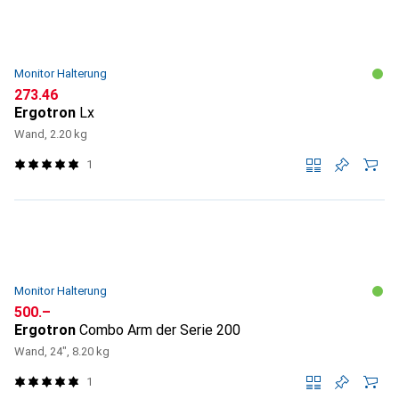
Monitor Halterung
CHF
273.46
Ergotron
Lx
Wand, 2.20 kg
1
Monitor Halterung
CHF
500.–
Ergotron
Combo Arm der Serie 200
Wand, 24", 8.20 kg
1