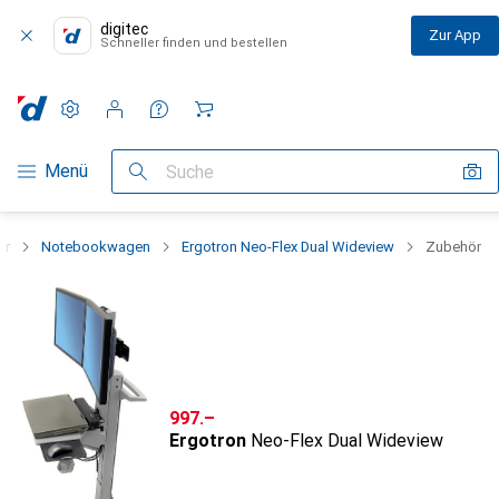
digitec
Zur App
Schneller finden und bestellen
Einstellungen
Kundenkonto
Vergleichslisten
Merklisten
Warenkorb
Navigation nach Kategorien
Menü
Suche
ör
Notebookwagen
Ergotron Neo-Flex Dual Wideview
Zubehör
CHF
997.–
Ergotron
Neo-Flex Dual Wideview