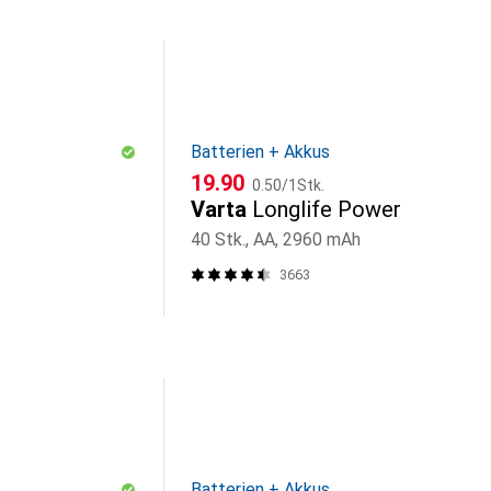
Batterien + Akkus
CHF
CHF
19.90
0.50
/
1Stk.
Varta
Longlife Power
40 Stk., AA, 2960 mAh
3663
Batterien + Akkus