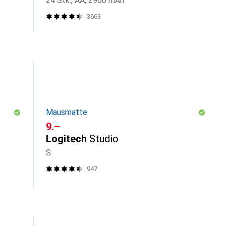
24 Stk., AA, 2960 mAh
3663
Mausmatte
CHF
9.–
Logitech
Studio
S
947