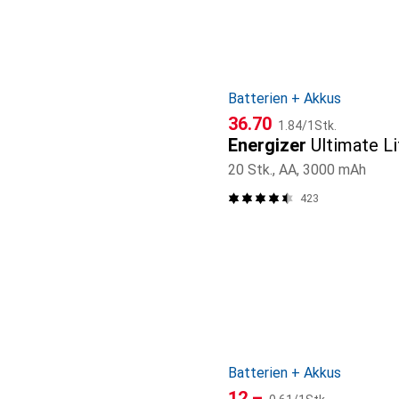
Batterien + Akkus
CHF
CHF
36.70
1.84
/
1Stk.
Energizer
Ultimate L
20 Stk., AA, 3000 mAh
423
Batterien + Akkus
CHF
CHF
12.–