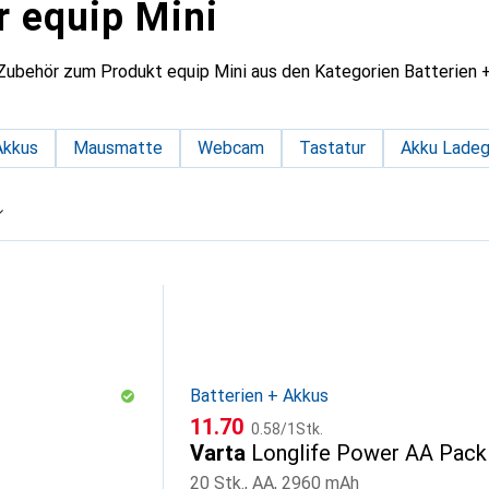
r equip Mini
 Zubehör zum Produkt equip Mini aus den Kategorien Batterie
Akkus
Mausmatte
Webcam
Tastatur
Akku Ladeg
Batterien + Akkus
CHF
CHF
11.70
0.58
/
1Stk.
Varta
Longlife Power AA Pack
20 Stk., AA, 2960 mAh