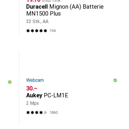
0.62
/
1Stk.
Duracell
Mignon (AA) Batterie
MN1500 Plus
32 Stk., AA
194
Webcam
CHF
30.–
Aukey
PC-LM1E
2 Mpx
1860