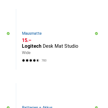
Mausmatte
CHF
15.–
Logitech
Desk Mat Studio
Wide
783
Batterien + Akkus