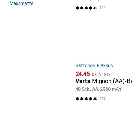
Mausmatte
733
Batterien + Akkus
CHF
CHF
24.45
0.62
/
1Stk.
Varta
Mignon (AA)-Ba
40 Stk., AA, 2960 mAh
567