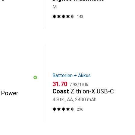
M
143
Batterien + Akkus
CHF
CHF
31.70
7.93
/
1Stk.
Coast
Zithion-X USB-C
 Power
4 Stk., AA, 2400 mAh
236