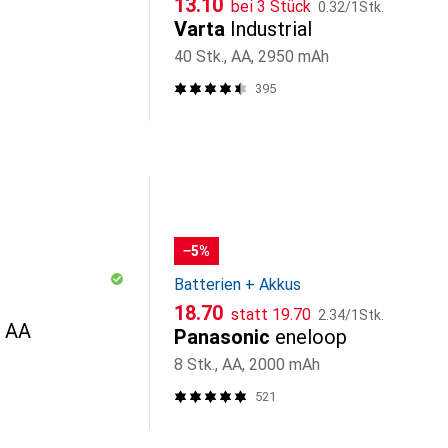
CHF
13.10
bei 3 Stück
0.32
/
1Stk.
Varta
Industrial
40 Stk., AA, 2950 mAh
395
−5%
Batterien + Akkus
CHF
CHF
CHF
18.70
statt
19.70
2.34
/
1Stk.
r AA
Panasonic
eneloop
8 Stk., AA, 2000 mAh
521