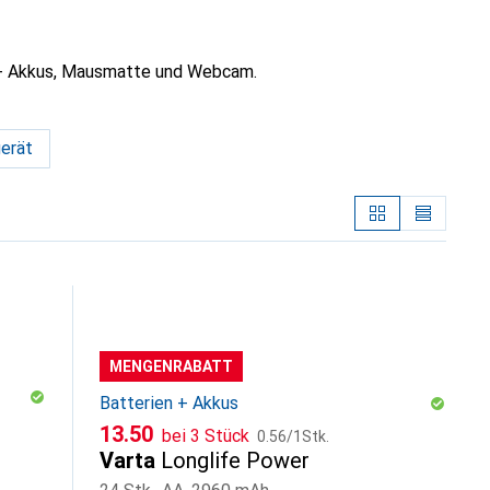
n + Akkus, Mausmatte und Webcam.
erät
MENGENRABATT
Batterien + Akkus
CHF
CHF
13.50
bei 3 Stück
0.56
/
1Stk.
Varta
Longlife Power