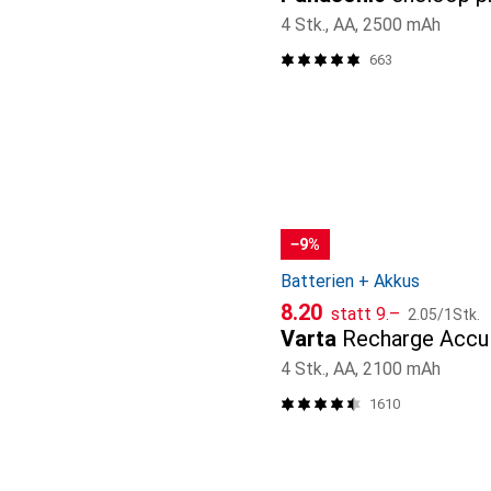
4 Stk., AA, 2500 mAh
663
−9%
Batterien + Akkus
CHF
CHF
CHF
8.20
statt
9.–
2.05
/
1Stk.
Varta
Recharge Accu
4 Stk., AA, 2100 mAh
1610