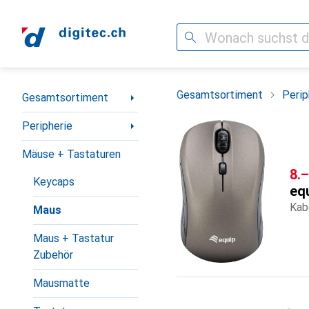
Suche
Navigation nach Kategorien
Gesamtsortiment
Perip
Gesamtsortiment
Peripherie
Mäuse + Tastaturen
CH
8.–
Keycaps
eq
Kab
Maus
Maus + Tastatur
Zubehör
Mausmatte