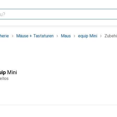
herie
Mäuse + Tastaturen
Maus
equip Mini
Zubeh
F
uip
Mini
ellos