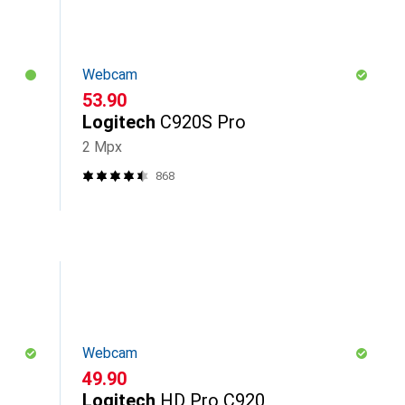
Webcam
CHF
53.90
Logitech
C920S Pro
2 Mpx
868
Webcam
CHF
49.90
Logitech
HD Pro C920