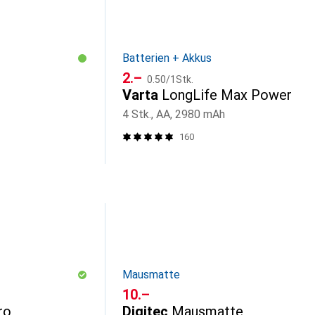
Batterien + Akkus
CHF
CHF
2.–
0.50
/
1Stk.
Varta
LongLife Max Power
4 Stk., AA, 2980 mAh
160
Mausmatte
CHF
10.–
ro
Digitec
Mausmatte