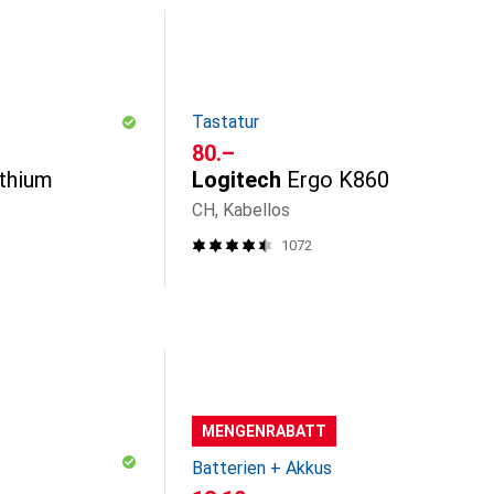
Tastatur
CHF
80.–
ithium
Logitech
Ergo K860
CH, Kabellos
1072
MENGENRABATT
Batterien + Akkus
CHF