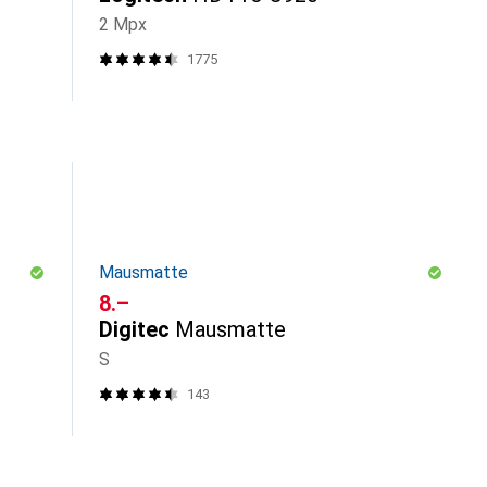
2 Mpx
1775
Mausmatte
CHF
8.–
Digitec
Mausmatte
S
143