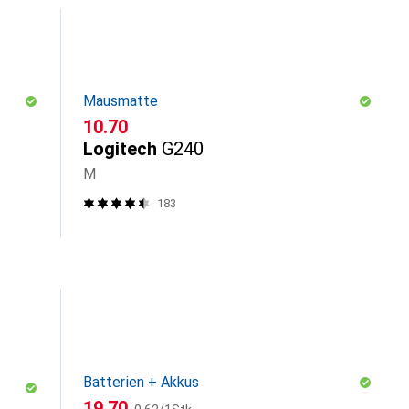
Mausmatte
CHF
10.70
Logitech
G240
M
183
Batterien + Akkus
CHF
CHF
19.70