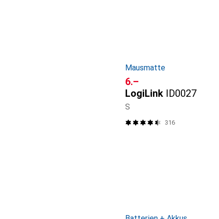
Mausmatte
CHF
6.–
LogiLink
ID0027
S
316
Batterien + Akkus