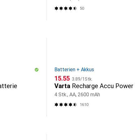
50
Batterien + Akkus
CHF
CHF
15.55
3.89
/
1Stk.
tterie
Varta
Recharge Accu Power
4 Stk., AA, 2600 mAh
1610