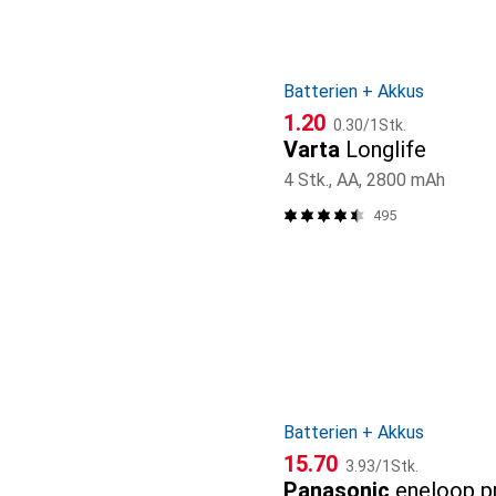
Batterien + Akkus
CHF
CHF
1.20
0.30
/
1Stk.
Varta
Longlife
4 Stk., AA, 2800 mAh
495
Batterien + Akkus
CHF
CHF
15.70
3.93
/
1Stk.
Panasonic
eneloop p