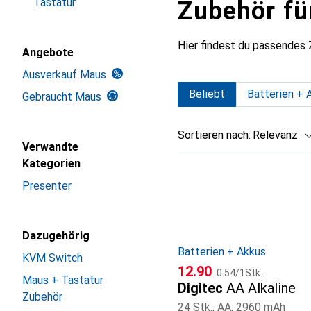
Tastatur
Zubehör fü
Hier findest du passendes
Angebote
Ausverkauf Maus
Beliebt
Batterien + 
Gebraucht Maus
Sortieren nach
:
Relevanz
Verwandte
Produktliste
Kategorien
Presenter
Dazugehörig
Batterien + Akkus
KVM Switch
CHF
CHF
12.90
0.54
/
1Stk.
Maus + Tastatur
Digitec
AA Alkaline
Zubehör
24 Stk., AA, 2960 mAh