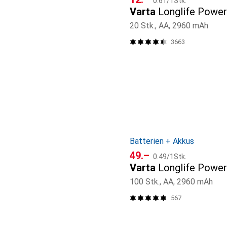
0.61
/
1Stk.
Varta
Longlife Power
20 Stk., AA, 2960 mAh
3663
Batterien + Akkus
CHF
CHF
49.–
0.49
/
1Stk.
Varta
Longlife Powe
100 Stk., AA, 2960 mAh
567