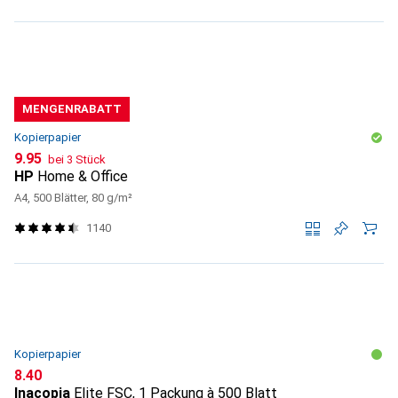
MENGENRABATT
Kopierpapier
CHF
9.95
bei 3 Stück
HP
Home & Office
A4, 500 Blätter, 80 g/m²
1140
Kopierpapier
CHF
8.40
Inacopia
Elite FSC, 1 Packung à 500 Blatt