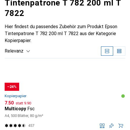
Tintenpatrone T 782 200 ml T
7822
Hier findest du passendes Zubehör zum Produkt Epson
Tintenpatrone T 782 200 ml T 7822 aus der Kategorie
Kopierpapier.
Relevanz
Produktliste
−24%
Kopierpapier
CHF
CHF
7.50
statt
9.90
Multicopy
Fsc
A4, 500 Blätter, 80 g/m²
457