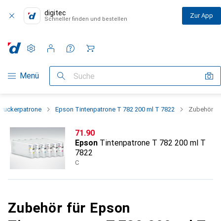
digitec
Zur App
Schneller finden und bestellen
Einstellungen
Kundenkonto
Vergleichslisten
Merklisten
Warenkorb
Navigation nach Kategorien
Menü
Suche
Druckerpatrone
Epson Tintenpatrone T 782 200 ml T 7822
Zubehör
CHF
71.90
Epson
Tintenpatrone T 782 200 ml T
7822
C
Zubehör für Epson