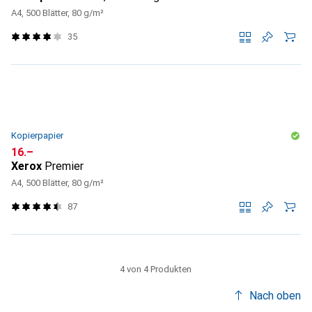
A4, 500 Blätter, 80 g/m²
35
Kopierpapier
CHF
16.–
Xerox
Premier
A4, 500 Blätter, 80 g/m²
87
4 von 4 Produkten
Nach oben