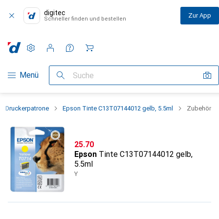
digitec
Zur App
Schneller finden und bestellen
Einstellungen
Kundenkonto
Vergleichslisten
Merklisten
Warenkorb
Navigation nach Kategorien
Menü
Suche
Druckerpatrone
Epson Tinte C13T07144012 gelb, 5.5ml
Zubehör
CHF
25.70
Epson
Tinte C13T07144012 gelb,
5.5ml
Y