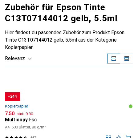
Zubehör für Epson Tinte
C13T07144012 gelb, 5.5ml
Hier findest du passendes Zubehör zum Produkt Epson
Tinte C13T07144012 gelb, 5.5ml aus der Kategorie
Kopierpapier.
Relevanz
Produktliste
−24%
Kopierpapier
CHF
CHF
7.50
statt
9.90
Multicopy
Fsc
A4, 500 Blätter, 80 g/m²
457