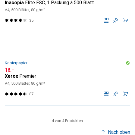
Inacopia
Elite FSC, 1 Packung à 500 Blatt
A4, 500 Blätter, 80 g/m²
35
Kopierpapier
CHF
16.–
Xerox
Premier
A4, 500 Blätter, 80 g/m²
87
4 von 4 Produkten
Nach oben