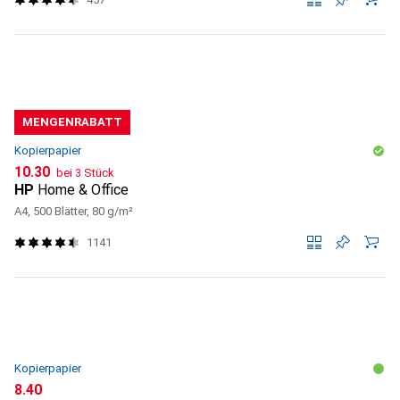
MENGENRABATT
Kopierpapier
CHF
10.30
bei 3 Stück
HP
Home & Office
A4, 500 Blätter, 80 g/m²
1141
Kopierpapier
CHF
8.40