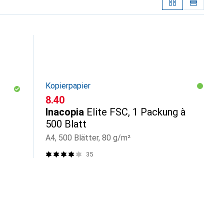
Kopierpapier
CHF
8.40
Inacopia
Elite FSC, 1 Packung à
500 Blatt
A4, 500 Blätter, 80 g/m²
35