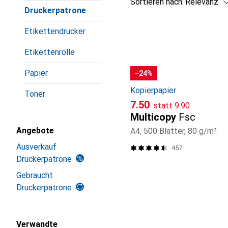
Sortieren nach
:
Relevanz
Druckerpatrone
Produktliste
Etikettendrucker
Etikettenrolle
Papier
−24%
Kopierpapier
Toner
CHF
CHF
7.50
statt
9.90
Multicopy
Fsc
Angebote
A4, 500 Blätter, 80 g/m²
Ausverkauf
457
Druckerpatrone
Gebraucht
Druckerpatrone
Verwandte