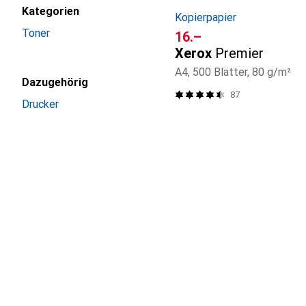
Kategorien
Kopierpapier
Toner
CHF
16.–
Xerox
Premier
A4, 500 Blätter, 80 g/m²
Dazugehörig
87
Drucker