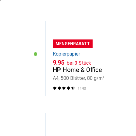
MENGENRABATT
Kopierpapier
CHF
9.95
bei 3 Stück
HP
Home & Office
A4, 500 Blätter, 80 g/m²
1140