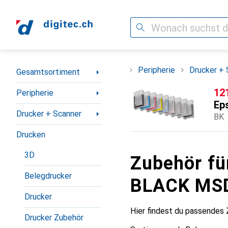
Suche
Navigation nach Kategorien
Gesamtsortiment
Peripherie
Drucker + 
Gesamtsortiment
CH
12
Peripherie
Ep
Drucker + Scanner
BK
Drucken
3D
Zubehör f
Belegdrucker
BLACK MS
Drucker
Hier findest du passende
Drucker Zubehör