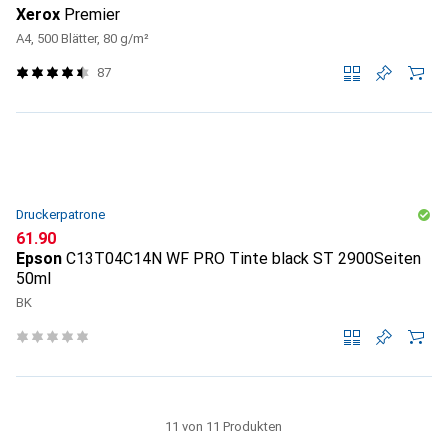
Xerox
Premier
A4, 500 Blätter, 80 g/m²
87
Druckerpatrone
CHF
61.90
Epson
C13T04C14N WF PRO Tinte black ST 2900Seiten
50ml
BK
11 von 11 Produkten