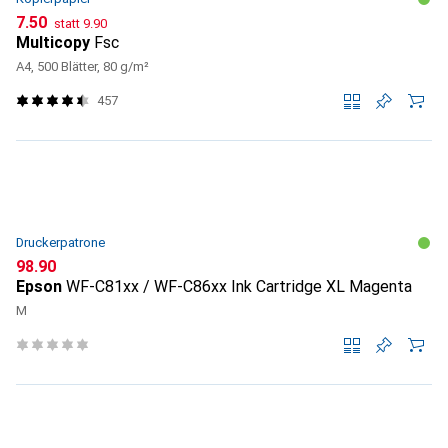
CHF
CHF
7.50
statt
9.90
Multicopy
Fsc
A4, 500 Blätter, 80 g/m²
457
Druckerpatrone
CHF
98.90
Epson
WF-C81xx / WF-C86xx Ink Cartridge XL Magenta
M