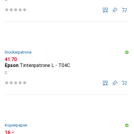
Druckerpatrone
CHF
41.70
Epson
Tintenpatrone L - T04C
C
Kopierpapier
CHF
16.–