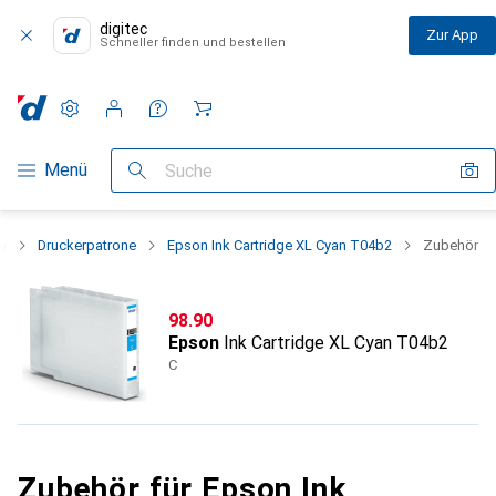
digitec
Zur App
Schneller finden und bestellen
Einstellungen
Kundenkonto
Vergleichslisten
Merklisten
Warenkorb
Navigation nach Kategorien
Menü
Suche
n
Druckerpatrone
Epson Ink Cartridge XL Cyan T04b2
Zubehör
CHF
98.90
Epson
Ink Cartridge XL Cyan T04b2
C
Zubehör für Epson Ink