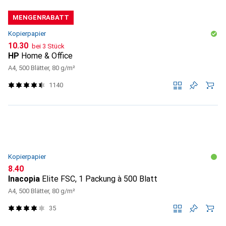
MENGENRABATT
Kopierpapier
CHF
10.30
bei 3 Stück
HP
Home & Office
A4, 500 Blätter, 80 g/m²
1140
Kopierpapier
CHF
8.40
Inacopia
Elite FSC, 1 Packung à 500 Blatt
A4, 500 Blätter, 80 g/m²
35