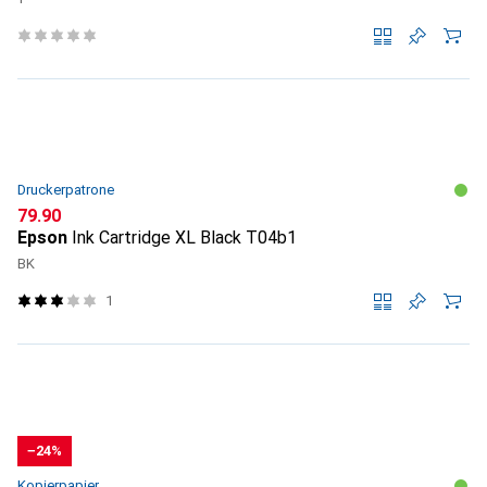
Druckerpatrone
CHF
79.90
Epson
Ink Cartridge XL Black T04b1
BK
1
−24%
Kopierpapier