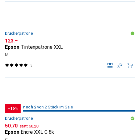
Druckerpatrone
CHF
123.–
Epson
Tintenpatrone XXL
M
3
2
2
noch 2
/ 2
/ 2 im Sale
von 2 Stück im Sale
−16%
Druckerpatrone
CHF
CHF
50.70
statt
60.20
Epson
Encre XXL C 8k
C