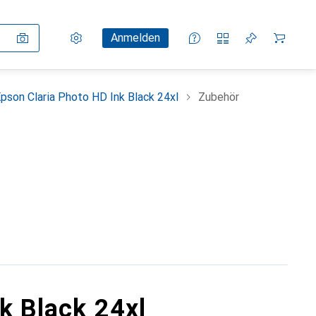
Einstellungen
Kundenkonto
Vergleichslisten
Merklisten
Warenkorb
Anmelden
pson Claria Photo HD Ink Black 24xl
Zubehör
k Black 24xl