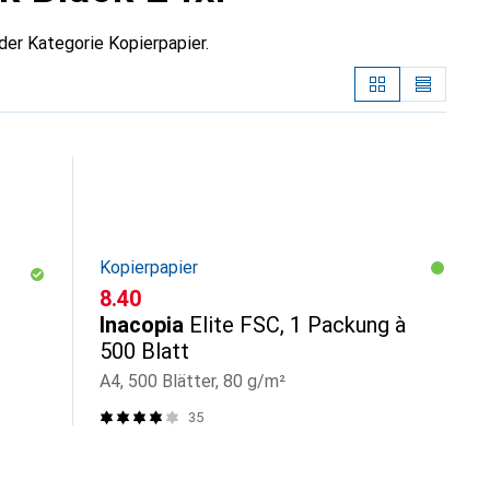
der Kategorie Kopierpapier.
Kopierpapier
CHF
8.40
Inacopia
Elite FSC, 1 Packung à
500 Blatt
A4, 500 Blätter, 80 g/m²
35