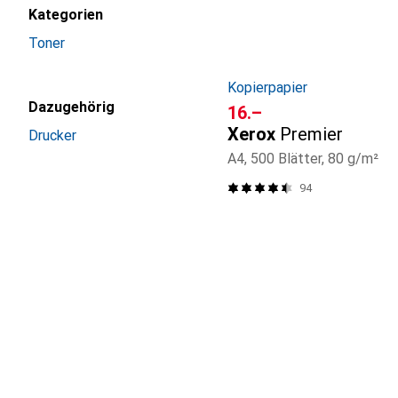
Kategorien
Toner
Kopierpapier
Dazugehörig
CHF
16.–
Xerox
Premier
Drucker
A4, 500 Blätter, 80 g/m²
94