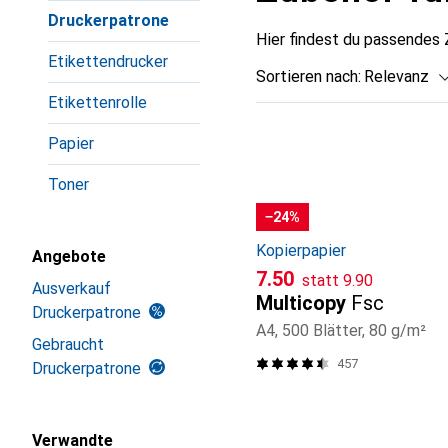
Druckerpatrone
Hier findest du passendes 
Etikettendrucker
Sortieren nach
:
Relevanz
Etikettenrolle
Produktliste
Papier
Toner
−24%
Kopierpapier
Angebote
CHF
CHF
7.50
statt
9.90
Ausverkauf
Multicopy
Fsc
Druckerpatrone
A4, 500 Blätter, 80 g/m²
Gebraucht
457
Druckerpatrone
Verwandte