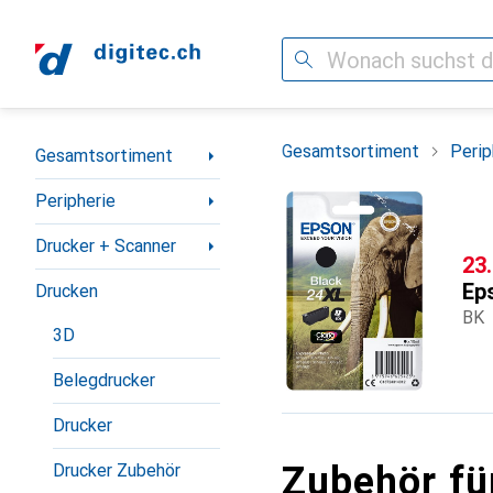
Suche
Navigation nach Kategorien
Gesamtsortiment
Perip
Gesamtsortiment
Peripherie
Drucker + Scanner
CH
23
Ep
Drucken
BK
3D
Belegdrucker
Drucker
Zubehör fü
Drucker Zubehör