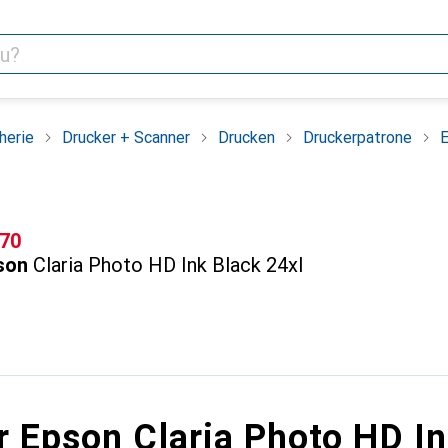
herie
Drucker + Scanner
Drucken
Druckerpatrone
E
F
.70
son
Claria Photo HD Ink Black 24xl
r Epson Claria Photo HD In