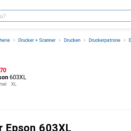
herie
Drucker + Scanner
Drucken
Druckerpatrone
F
.70
son
603XL
mal
XL
r Epson 603XL