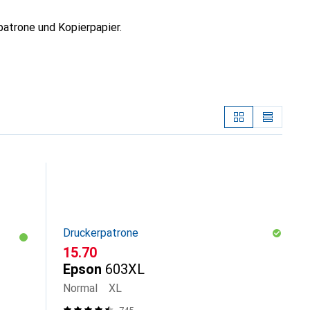
atrone und Kopierpapier.
Druckerpatrone
CHF
15.70
Epson
603XL
Normal
XL