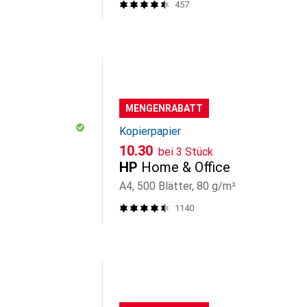
457
MENGENRABATT
Kopierpapier
CHF
10.30
bei 3 Stück
HP
Home & Office
A4, 500 Blätter, 80 g/m²
1140