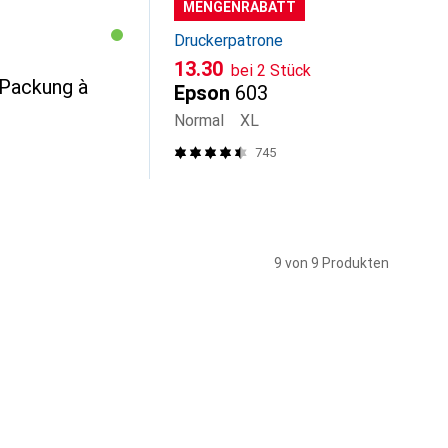
MENGENRABATT
Druckerpatrone
CHF
13.30
bei 2 Stück
 Packung à
Epson
603
Normal
XL
745
9 von 9 Produkten