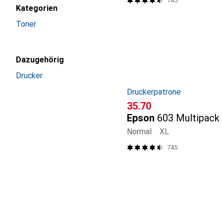
745
Kategorien
Toner
Dazugehörig
Drucker
Druckerpatrone
CHF
35.70
Epson
603 Multipack
Normal
XL
745