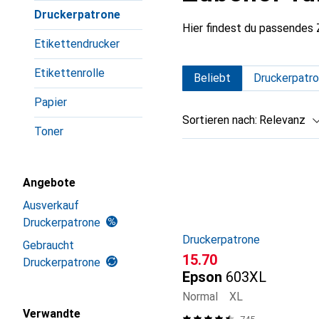
Druckerpatrone
Hier findest du passendes
Etikettendrucker
Etikettenrolle
Beliebt
Druckerpatr
Papier
Sortieren nach
:
Relevanz
Toner
Produktliste
Angebote
Ausverkauf
Druckerpatrone
Druckerpatrone
Gebraucht
CHF
15.70
Druckerpatrone
Epson
603XL
Normal
XL
Verwandte