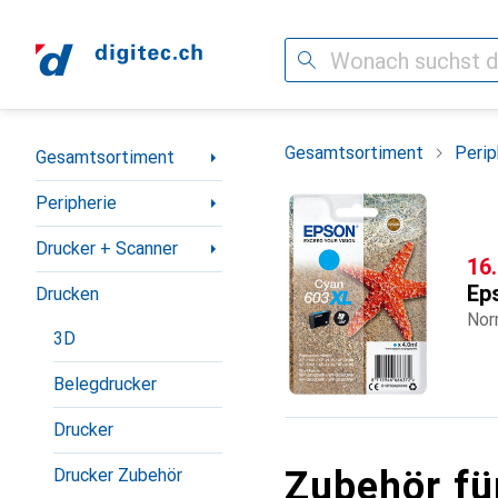
Suche
Navigation nach Kategorien
Gesamtsortiment
Perip
Gesamtsortiment
Peripherie
Drucker + Scanner
CH
16
Ep
Drucken
Nor
3D
Belegdrucker
Drucker
Zubehör fü
Drucker Zubehör