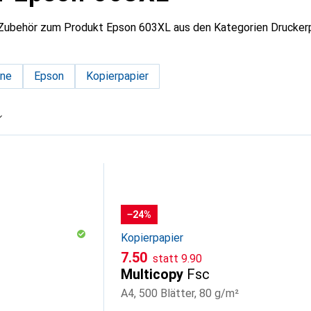
 Zubehör zum Produkt Epson 603XL aus den Kategorien Druckerp
one
Epson
Kopierpapier
−24%
Kopierpapier
CHF
CHF
7.50
statt
9.90
Multicopy
Fsc
A4, 500 Blätter, 80 g/m²