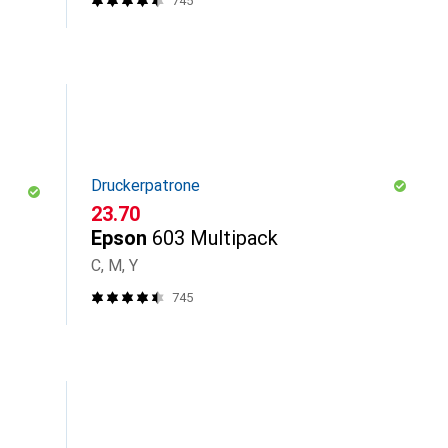
745
Druckerpatrone
CHF
23.70
Epson
603 Multipack
C, M, Y
745