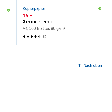
Kopierpapier
CHF
16.–
Xerox
Premier
A4, 500 Blätter, 80 g/m²
87
Nach oben