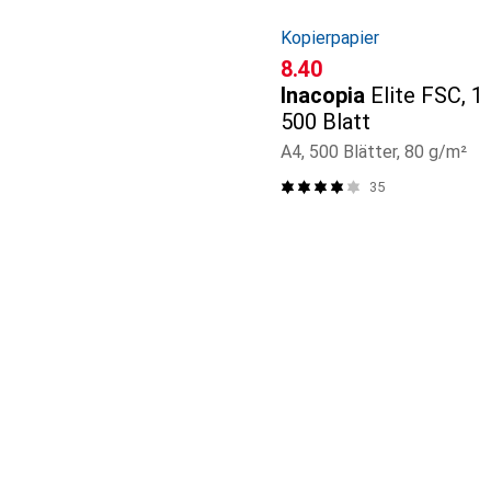
Kopierpapier
CHF
8.40
Inacopia
Elite FSC, 1
500 Blatt
A4, 500 Blätter, 80 g/m²
35