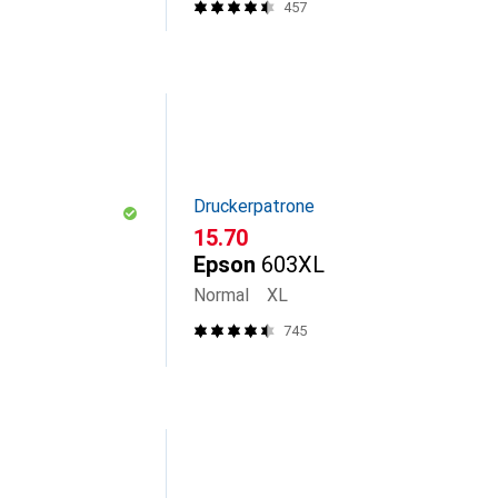
457
Druckerpatrone
CHF
15.70
Epson
603XL
Normal
XL
745