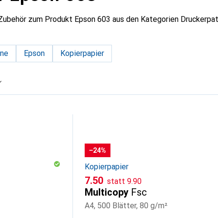
 Zubehör zum Produkt Epson 603 aus den Kategorien Druckerpat
one
Epson
Kopierpapier
−24%
Kopierpapier
CHF
CHF
7.50
statt
9.90
Multicopy
Fsc
A4, 500 Blätter, 80 g/m²