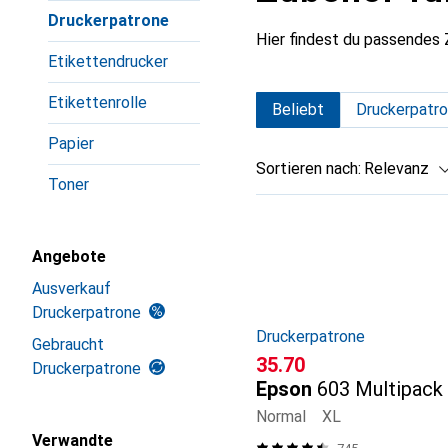
Druckerpatrone
Hier findest du passendes
Etikettendrucker
Etikettenrolle
Beliebt
Druckerpatr
Papier
Sortieren nach
:
Relevanz
Toner
Produktliste
Angebote
Ausverkauf
Druckerpatrone
Druckerpatrone
Gebraucht
CHF
35.70
Druckerpatrone
Epson
603 Multipack
Normal
XL
Verwandte