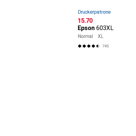
Druckerpatrone
CHF
15.70
Epson
603XL
Normal
XL
745