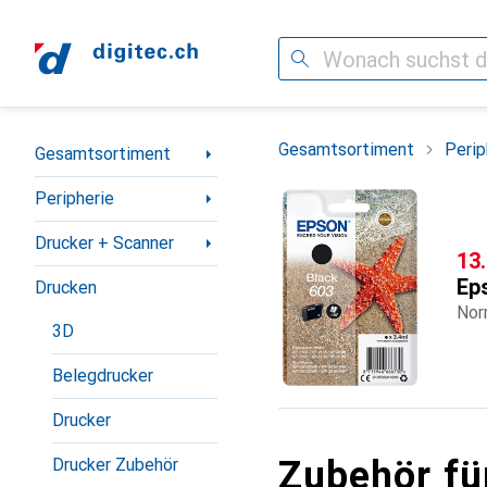
Suche
Navigation nach Kategorien
Gesamtsortiment
Perip
Gesamtsortiment
Peripherie
Drucker + Scanner
CH
13
Ep
Drucken
Nor
3D
Belegdrucker
Drucker
Zubehör fü
Drucker Zubehör