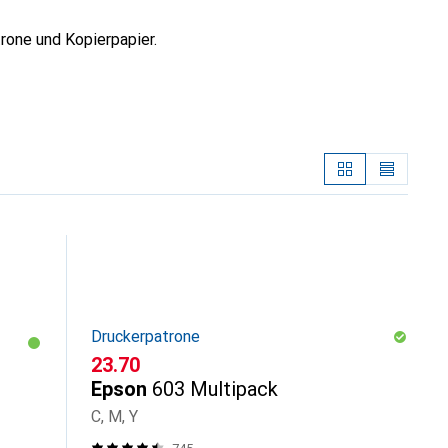
rone und Kopierpapier.
Druckerpatrone
CHF
23.70
Epson
603 Multipack
C, M, Y