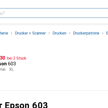
herie
Drucker + Scanner
Drucken
Druckerpatrone
F
.30
bei 2 Stück
son
603
mal
XL
r Epson 603