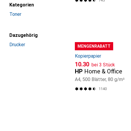
745
Kategorien
Toner
Dazugehörig
Drucker
MENGENRABATT
Kopierpapier
CHF
10.30
bei 3 Stück
HP
Home & Office
A4, 500 Blätter, 80 g/m²
1140