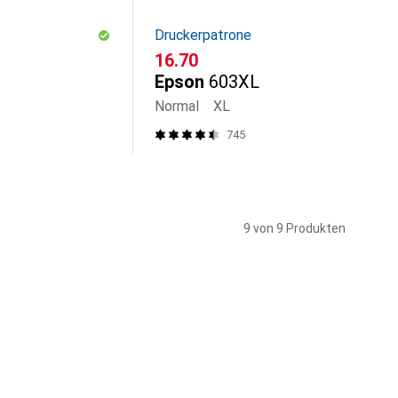
Druckerpatrone
CHF
16.70
Epson
603XL
Normal
XL
745
9 von 9 Produkten