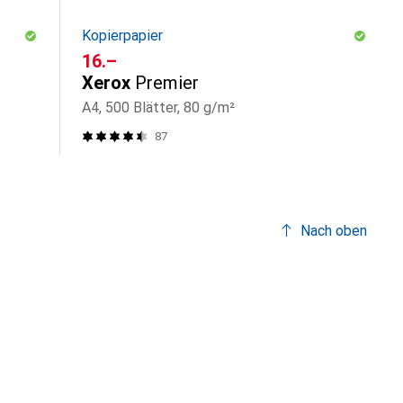
Kopierpapier
CHF
16.–
Xerox
Premier
A4, 500 Blätter, 80 g/m²
87
Nach oben