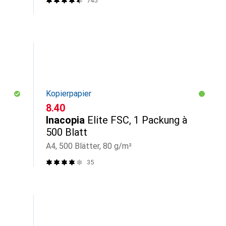
745
Kopierpapier
CHF
8.40
Inacopia
Elite FSC, 1 Packung à
500 Blatt
A4, 500 Blätter, 80 g/m²
35