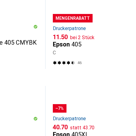
MENGENRABATT
Druckerpatrone
CHF
11.50
bei 2 Stück
nte 405 CMYBK
Epson
405
C
46
−7%
Druckerpatrone
CHF
CHF
40.70
statt
43.70
Epson
405XL