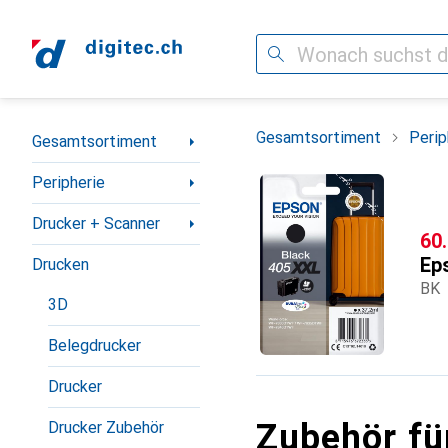
Suche
Navigation nach Kategorien
Gesamtsortiment
Perip
Gesamtsortiment
Peripherie
Drucker + Scanner
CH
60
Ep
Drucken
BK
3D
Belegdrucker
Drucker
Zubehör fü
Drucker Zubehör