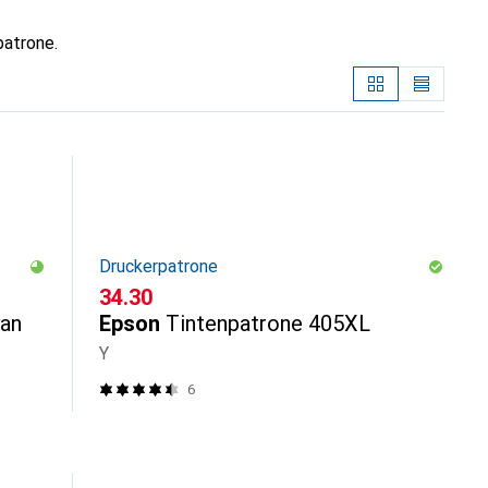
patrone.
Druckerpatrone
CHF
34.30
yan
Epson
Tintenpatrone 405XL
Y
6