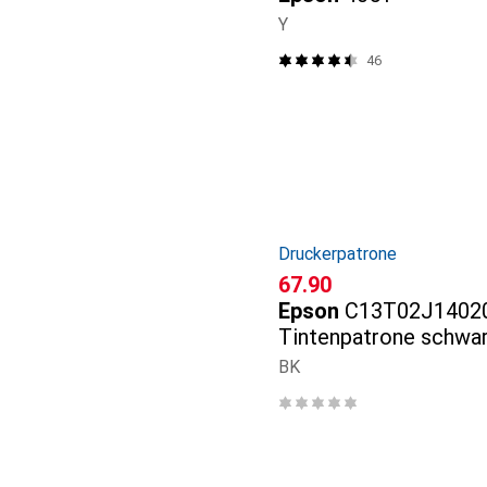
Y
46
Druckerpatrone
CHF
67.90
Epson
C13T02J1402
Tintenpatrone schwar
Seiten 372ml Schwa
BK