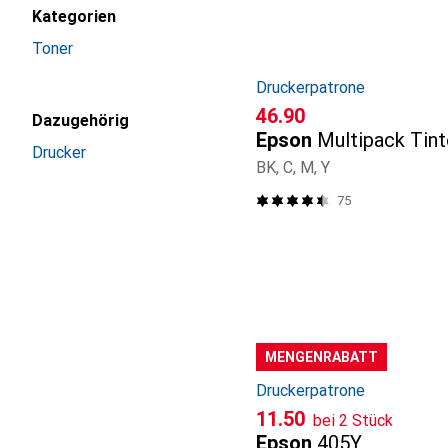
Kategorien
Toner
Druckerpatrone
CHF
46.90
Dazugehörig
Epson
Multipack Ti
Drucker
BK, C, M, Y
75
MENGENRABATT
Druckerpatrone
CHF
11.50
bei 2 Stück
Epson
405Y