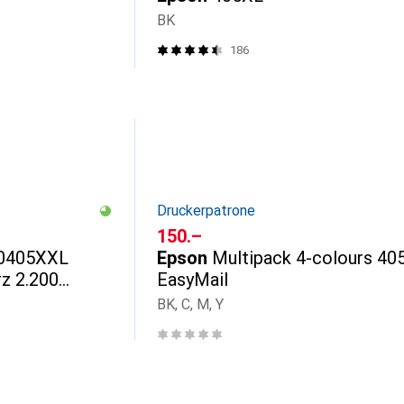
BK
186
Druckerpatrone
CHF
150.–
0405XXL
Epson
Multipack 4-colours 40
z 2.200
EasyMail
rz WF-7830
BK, C, M, Y