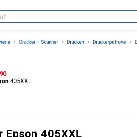
herie
Drucker + Scanner
Drucken
Druckerpatrone
F
.90
son
405XXL
r Epson 405XXL