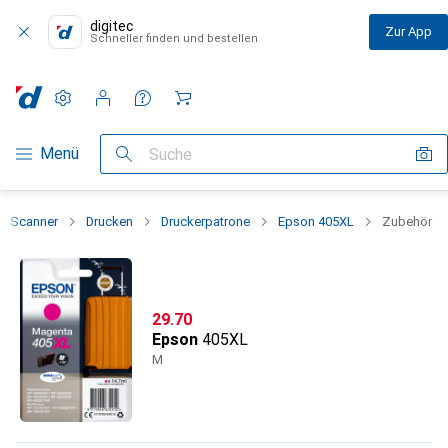
digitec
Zur App
Schneller finden und bestellen
Einstellungen
Kundenkonto
Vergleichslisten
Merklisten
Warenkorb
Navigation nach Kategorien
Menü
Suche
 + Scanner
Drucken
Druckerpatrone
Epson 405XL
Zubehör
CHF
29.70
Epson
405XL
M