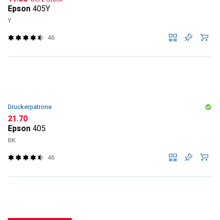
Epson
405Y
Y
46
Druckerpatrone
CHF
21.70
Epson
405
BK
46