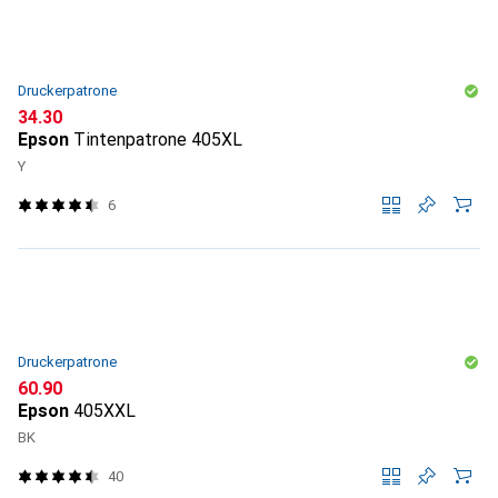
Druckerpatrone
CHF
34.30
Epson
Tintenpatrone 405XL
Y
6
Druckerpatrone
CHF
60.90
Epson
405XXL
BK
40