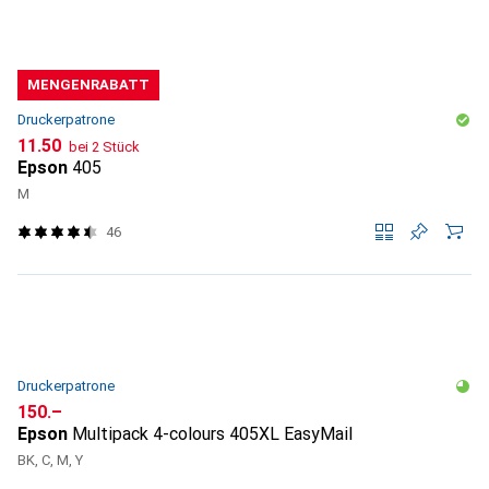
MENGENRABATT
Druckerpatrone
CHF
11.50
bei 2 Stück
Epson
405
M
46
Druckerpatrone
CHF
150.–
Epson
Multipack 4-colours 405XL EasyMail
BK, C, M, Y