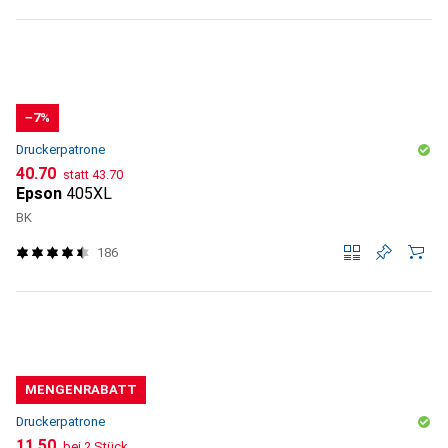
−7%
Druckerpatrone
CHF
CHF
40.70
statt
43.70
Epson
405XL
BK
186
MENGENRABATT
Druckerpatrone
CHF
11.50
bei 2 Stück